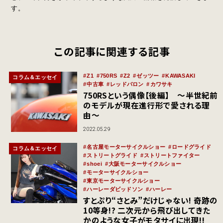
す。
この記事に関連する記事
Z1
750RS
Z2
ゼッツー
KAWASAKI
コラム＆エッセイ
中古車
レッドバロン
カワサキ
750RSという偶像【後編】 ～半世紀前
のモデルが現在進行形で愛される理
由～
2022.05.29
名古屋モーターサイクルショー
ロードグライド
コラム＆エッセイ
ストリートグライド
ストリートファイター
shoei
大阪モーターサイクルショー
モーターサイクルショー
東京モーターサイクルショー
ハーレーダビッドソン
ハーレー
すとぷり“さとみ”だけじゃない! 奇跡の
10等身!? 二次元から飛び出してきた
かのような女子がモタサイに出現!!