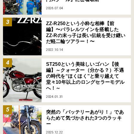
2026.07.04
ZZ-R250という小粋な相棒【前
編】〜パラレルツインを搭載した
ZZ-Rの末っ子は長い伝統を受け継い
だ軽二輪ツアラー！〜
2022.10.14
ST250という美味しいゴハン【後
編】～クォーター（分かる？）不遇
の時代を“ほくほく”と乗り越えて
堂々10年以上のロングセラーモデル
へ！～
2024.01.31
突然の「バッテリーあがり！」であ
らためて気づかされた3つのラッキ
ー
2025.12.22