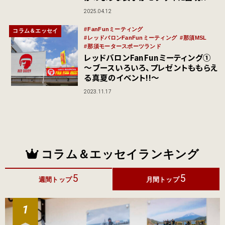
2025.04.12
FanFunミーティング
コラム＆エッセイ
レッドバロンFanFunミーティング
那須MSL
那須モータースポーツランド
レッドバロンFanFunミーティング①
〜ブースいろいろ、プレゼントももらえ
る真夏のイベント!!〜
2023.11.17
コラム＆エッセイランキング
5
5
週間トップ
月間トップ