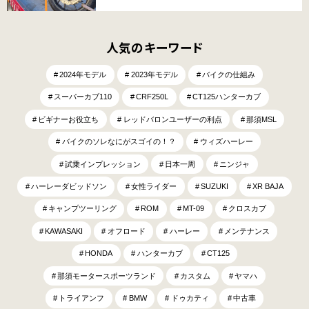
人気のキーワード
2024年モデル
2023年モデル
バイクの仕組み
スーパーカブ110
CRF250L
CT125ハンターカブ
ビギナーお役立ち
レッドバロンユーザーの利点
那須MSL
バイクのソレなにがスゴイの！？
ウィズハーレー
試乗インプレッション
日本一周
ニンジャ
ハーレーダビッドソン
女性ライダー
SUZUKI
XR BAJA
キャンプツーリング
ROM
MT-09
クロスカブ
KAWASAKI
オフロード
ハーレー
メンテナンス
HONDA
ハンターカブ
CT125
那須モータースポーツランド
カスタム
ヤマハ
トライアンフ
BMW
ドゥカティ
中古車