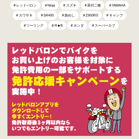
レッドバロン
Ninja
スズキ
原付二種
YAMAHA
カワサキ
SR400
旅めし
Z900RS
キャンプ
ツーリング
R★B
ホンダ
スーパーカブ