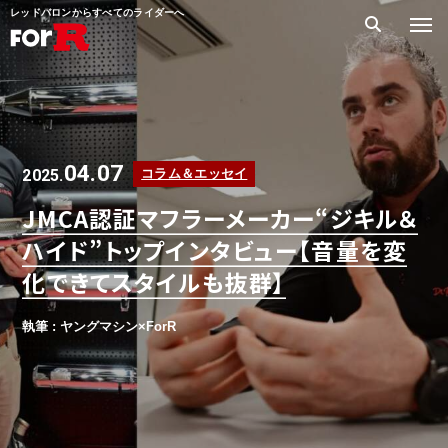
レッドバロンからすべてのライダーへ
04.07
2025.
コラム＆エッセイ
JMCA認証マフラーメーカー“ジキル＆
ハイド”トップインタビュー【音量を変
化できてスタイルも抜群】
執筆 : ヤングマシン×ForR