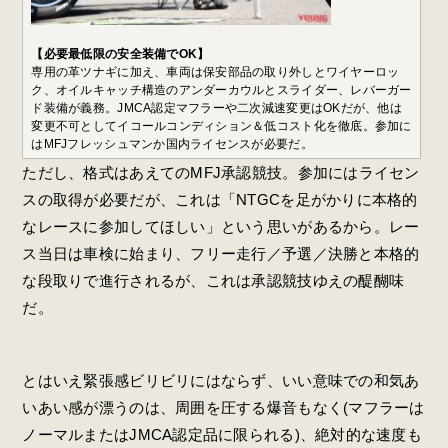
【必要最低限の安全装備でOK】
専用の革ツナギに加え、車両は保安部品の取り外しとワイヤーロッ
ク、オイルキャッチ構造のアンダーカウルとスライダー、レバーガー
ド装備が義務。JMCA認定マフラーや二次減速変更はOKだが、他は
変更不可としてイコールコンディション＆低コスト化を徹底。参加に
はMFJフレッシュマンか国内ライセンスが必要だ。
ただし、格式はあえてのMFJ承認競技。参加にはライセン
スの取得が必要だが、これは「NTGCを足がかりに本格的
なレースに参加してほしい」という思いがあるから。レー
ス当日は車検に始まり、フリー走行／予選／決勝と本格的
な段取りで進行されるが、これは承認競技ゆえの醍醐味
だ。
とはいえ緊張感ビリビリにはならず、いい意味での和気あ
いあい感が漂うのは、周囲を圧する爆音もなく(マフラーは
ノーマルまたはJMCA認定品に限られる)、絶対的な速度も