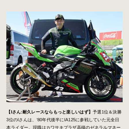
【Iさん:耐久レースならもっと楽しいはず】
予選1位＆決勝
3位のIさんは、‘80年代後半にIA125に参戦していた元全日
本ライダー。現職はカワサキプラザ高槻のゼネラルマネー