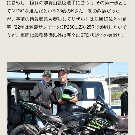
に参戦し、憧れの加賀山就臣選手に勝つ!」その第一歩とし
てNTGCを選んだという23歳のKさん。初の鈴鹿だった
が、事前の情報収集も奏功してリザルトは決勝10位とお見
事! ’22年は鈴鹿サンデーのJP250にZX-25Rで参戦したいそ
うだ。車両は義
務装備以外は完全にSTD状態での参戦だ。