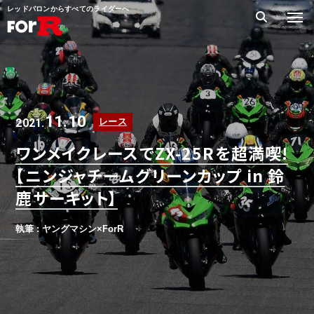
レッドバロンからすべてのライダーへ
11.10
2021.
レース
ワンメイクレースでZX-25Rを超満喫!
【ニンジャチームグリーンカップ in 鈴
鹿サーキット】
執筆 : ヤングマシン×ForR