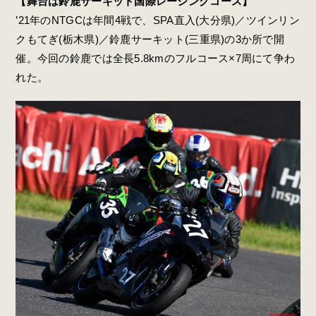
【舞台は鈴鹿サーキット国際レーシングコース】
’21年のNTGCは年間4戦で、SPA直入(大分県)／ツインリン
クもてぎ(栃木県)／鈴鹿サーキット(三重県)の3か所で開
催。今回の鈴鹿では全長5.8kmのフルコース×7周にて争わ
れた。