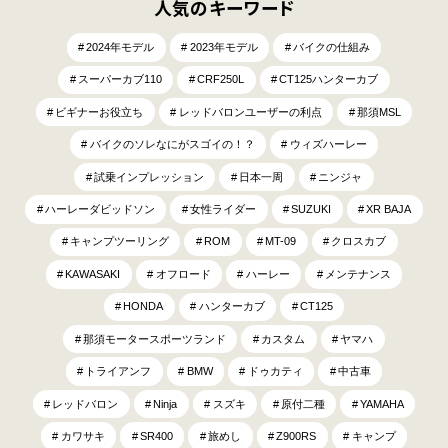
人気のキーワード
2024年モデル
2023年モデル
バイクの仕組み
スーパーカブ110
CRF250L
CT125ハンターカブ
ビギナーお役立ち
レッドバロンユーザーの利点
那須MSL
バイクのソレなにがスゴイの！？
ウィズハーレー
試乗インプレッション
日本一周
ニンジャ
ハーレーダビッドソン
女性ライダー
SUZUKI
XR BAJA
キャンプツーリング
ROM
MT-09
クロスカブ
KAWASAKI
オフロード
ハーレー
メンテナンス
HONDA
ハンターカブ
CT125
那須モータースポーツランド
カスタム
ヤマハ
トライアンフ
BMW
ドゥカティ
中古車
レッドバロン
Ninja
スズキ
原付二種
YAMAHA
カワサキ
SR400
旅めし
Z900RS
キャンプ