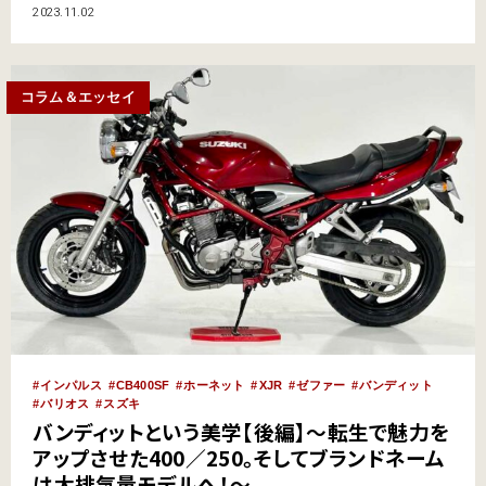
なっている。また、走行に関わる機能部品が終了していると、乗り続ること
2023.11.02
を断念せざるを得ないケースもある。そんな中、一体どんな取り組みが行わ
れているのか･･････？ レッドバロンによる"絶版車を…
コラム＆エッセイ
インパルス
CB400SF
ホーネット
XJR
ゼファー
バンディット
バリオス
スズキ
バンディットという美学【後編】～転生で魅力を
アップさせた400／250。そしてブランドネーム
は大排気量モデルへ！～