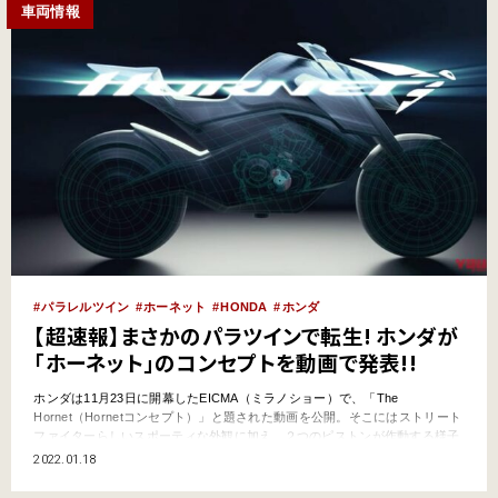
車両情報
パラレルツイン
ホーネット
HONDA
ホンダ
【超速報】まさかのパラツインで転生! ホンダが
「ホーネット」のコンセプトを動画で発表!!
ホンダは11月23日に開幕したEICMA（ミラノショー）で、「The
Hornet（Hornetコンセプト）」と題された動画を公開。そこにはストリート
ファイターらしいスポーティな外観に加え、２つのピストンが作動する様子
と、どう聞いても並列4気筒には聞こえないサウンドが収められていた……
2022.01.18
ッ！ ●文:ヤングマシン編集部 新開発の並列2気筒を搭載か？ ホンダが公開し
た1分弱の動画には、外観のシルエ…