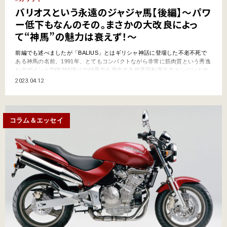
バリオスという永遠のジャジャ馬【後編】～パワ
ー低下もなんのその。まさかの大改良によっ
て“神馬”の魅力は衰えず！～
前編でも述べましたが「BALIUS」とはギリシャ神話に登場した不老不死で
ある神馬の名前。1991年、とてもコンパクトながら非常に筋肉質という秀逸
なデザインとZXR250譲りで45馬力を発生する超高回転高出力エンジンとの
魅力が見事に融合してヒットモデルとなったバリオスは、小改良と大改良を
2023.04.12
繰り返して世紀をまたぐロングセラーとなっていったのです！ バリオスと
いう永遠のジャジャ馬【中…
コラム＆エッセイ