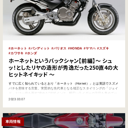
ホーネット
バンディット
バリオス
HONDA
ヤマハ
スズキ
カワサキ
ホンダ
ホーネットというバックシャン【前編】～ シュ
ッ！としたリヤの造形が秀逸だった250直4の大
ヒットネイキッド ～
すでに広く知られているとおり「ホーネット（Hornet）」とは英語でスズメ
バチを意味する言葉。実質的な先代車となる端正なスタイリングの「ジェイ
ド」とは一線を画す“攻めた”デザインは、幅広いライダーの注目を集めて一
躍人気モデルの座をGET！ 後に600、900まで登場し、今また最新モデル
2023.03.07
に使用されるというブランドの礎となったのです。 ニンジャZX-25Rとい
うロマン【後編】はコ…
車両情報