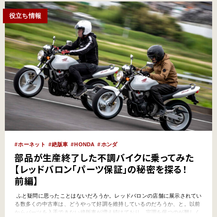
役立ち情報
ホーネット
絶版車
HONDA
ホンダ
部品が生産終了した不調バイクに乗ってみた
【レッドバロン「パーツ保証」の秘密を探る！
前編】
ふと疑問に思ったことはないだろうか。レッドバロンの店舗に展示されてい
る数多くの中古車は、どうやって好調を維持しているのだろうか、と。以前
からパーツを入手できない絶版車が増え続けており、完調を保つのが難しく