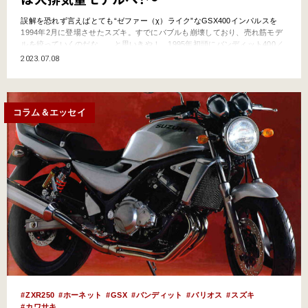
誤解を恐れず言えばとても“ゼファー（χ）ライク”なGSX400インパルスを
1994年2月に登場させたスズキ。すでにバブルも崩壊しており、売れ筋モデ
ルを絞っていくのだな……と思いきや！ 1995年初頭にバンディット400／
250をフルモデルチェンジさせて“走りのネイキッド”を再び世に問います。
2023.07.08
しかも珠玉のVCエンジンを250へも新たに導入。その顛末やいかに!? バン
ディットとい…
コラム＆エッセイ
ZXR250
ホーネット
GSX
バンディット
バリオス
スズキ
カワサキ