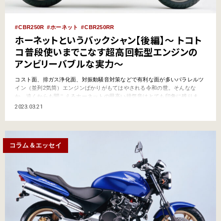
CBR250R
ホーネット
CBR250RR
ホーネットというバックシャン【後編】～ トコト
コ普段使いまでこなす超高回転型エンジンの
アンビリーバブルな実力～
コスト面、排ガス浄化面、対振動騒音対策などで有利な面が多いパラレルツ
イン（並列2気筒）エンジンばかりがもてはやされる令和の世。そんなな
か、遠くからも聞こえるホーネットの甲高い排気音はとても印象に残りま
す。周囲を一瞬で平成へと引き戻す珠玉の250㏄並列4気筒エンジンはいかに
2023.03.21
して生まれたのか……紐解いてまいりましょう！ ホーネットというバックシ
ャン【中編】はコチラ 先行を許した…
コラム＆エッセイ