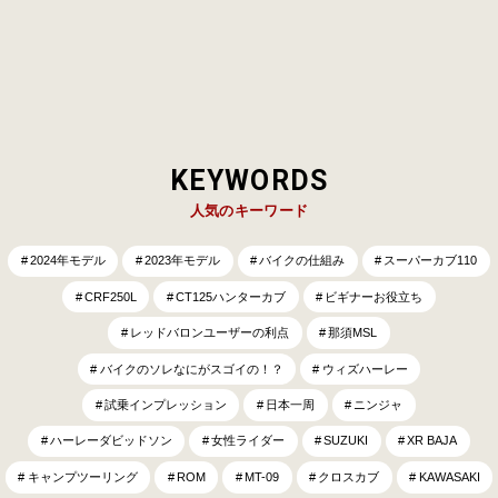
KEYWORDS
人気のキーワード
2024年モデル
2023年モデル
バイクの仕組み
スーパーカブ110
CRF250L
CT125ハンターカブ
ビギナーお役立ち
レッドバロンユーザーの利点
那須MSL
バイクのソレなにがスゴイの！？
ウィズハーレー
試乗インプレッション
日本一周
ニンジャ
ハーレーダビッドソン
女性ライダー
SUZUKI
XR BAJA
キャンプツーリング
ROM
MT-09
クロスカブ
KAWASAKI