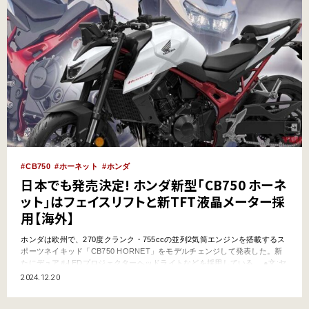
CB750
ホーネット
ホンダ
日本でも発売決定! ホンダ新型「CB750 ホーネ
ット」はフェイスリフトと新TFT液晶メーター採
用【海外】
ホンダは欧州で、270度クランク・755ccの並列2気筒エンジンを搭載するス
ポーツネイキッド「CB750 HORNET」をモデルチェンジして発表した。新
たにデュアルLEDプロジェクターヘッドライトなどを採用している。 ●文:ヤ
ングマシン編集部(ヨ) 発表から2年で早くも外観デザインを変更! ホンダは
2024.12.20
EICMA(ミラノショー)2024で新型「CB750ホーネット」を発表した。変更点
は主に3つで…