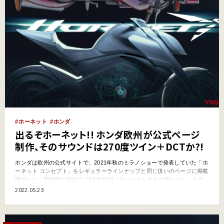
ホーネット
ホンダ
出るぞホーネット!! ホンダ欧州が公式ページ
制作、そのサウンドは270度ツイン＋DCTか?!
ホンダは欧州の公式サイトで、2021年秋のミラノショーで発表していた「ホ
ーネット コンセプト」をレギュラーラインナップと同じ扱いのページに掲載
開始した。同時期にSNSで『REBIRTH（リバース＝生まれ変わり）』を示
唆する動画も公開している。間もなく、なんらかの新情報を発信する……の
2022.05.23
か!? ●文:ヤングマシン編集部 ホーネット600の歴史から新生する“何か”がも
うすぐ登場?! ホンダが欧州の…