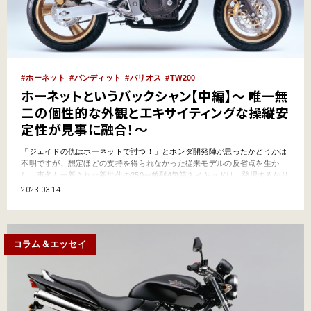
ホーネット
バンディット
バリオス
TW200
ホーネットというバックシャン【中編】～ 唯一無
二の個性的な外観とエキサイティングな操縦安
定性が見事に融合！～
「ジェイドの仇はホーネットで討つ！」とホンダ開発陣が思ったかどうかは
不明ですが、想定ほどの支持を得られなかった従来モデルの反省点を生か
し、車名も一新された新世代の250㏄並列4気筒ネイキッドは、登場するなり
引く手あまたな存在となります。いざ走らせてみても非常に個性的かつ安心
2023.03.14
感のあるハンドリングは“さすが”の仕上がりっぷりでした！ ホーネットとい
うバックシャン【前編】はコチラ 「250㏄はこ…
コラム＆エッセイ