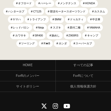
オフロード
ハーレー
メンテナンス
HONDA
ハンターカブ
CT125
那須モータースポーツランド
カスタム
ヤマハ
トライアンフ
BMW
ドゥカティ
中古車
レッドバロン
Ninja
スズキ
原付二種
YAMAHA
カワサキ
SR400
旅めし
Z900RS
キャンプ
ツーリング
R★B
ホンダ
スーパーカブ
HOME
すべての記事
ForRのメンバー
ForRについて
サイトポリシー
個人情報保護方針