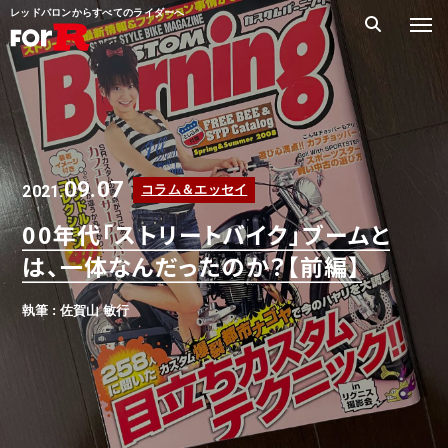
レッドバロンからすべてのライダーへ
09.07
2021.
コラム＆エッセイ
00年代「ストリートバイク」ブームと
は、一体なんだったのか？【前編】
執筆 : 佐賀山 敏行