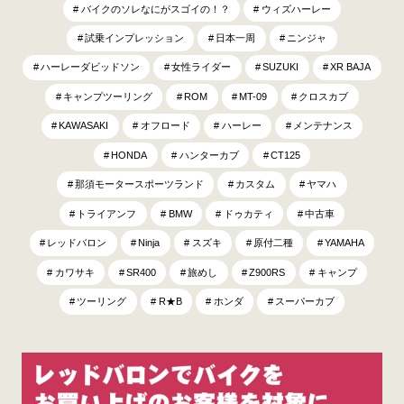
バイクのソレなにがスゴイの！？
ウィズハーレー
試乗インプレッション
日本一周
ニンジャ
ハーレーダビッドソン
女性ライダー
SUZUKI
XR BAJA
キャンプツーリング
ROM
MT-09
クロスカブ
KAWASAKI
オフロード
ハーレー
メンテナンス
HONDA
ハンターカブ
CT125
那須モータースポーツランド
カスタム
ヤマハ
トライアンフ
BMW
ドゥカティ
中古車
レッドバロン
Ninja
スズキ
原付二種
YAMAHA
カワサキ
SR400
旅めし
Z900RS
キャンプ
ツーリング
R★B
ホンダ
スーパーカブ