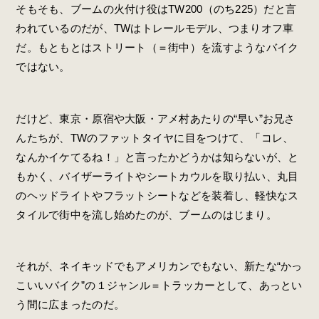
そもそも、ブームの火付け役はTW200（のち225）だと言
われているのだが、TWはトレールモデル、つまりオフ車
だ。もともとはストリート（＝街中）を流すようなバイク
ではない。
だけど、東京・原宿や大阪・アメ村あたりの“早い”お兄さ
んたちが、TWのファットタイヤに目をつけて、「コレ、
なんかイケてるね！」と言ったかどうかは知らないが、と
もかく、バイザーライトやシートカウルを取り払い、丸目
のヘッドライトやフラットシートなどを装着し、軽快なス
タイルで街中を流し始めたのが、ブームのはじまり。
それが、ネイキッドでもアメリカンでもない、新たな“かっ
こいいバイク”の１ジャンル＝トラッカーとして、あっとい
う間に広まったのだ。