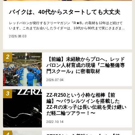
バイクは、40代からスタートしても大丈夫
レッドバロンが発行するフリーマガジン『R★B』の取材を12年ほど続けて
います。これまでお会いしたライダーは、10代から80代まで実にさまざま...
2026.08.03
【前編】未経験からプロへ。レッド
バロン人材育成の現場『二輪整備専
門スクール』に密着取材
2026.07.04
ZZ-R250という小粋な相棒【前
編】〜パラレルツインを搭載した
ZZ-Rの末っ子は長い伝統を受け継い
だ軽二輪ツアラー！〜
2022.10.14