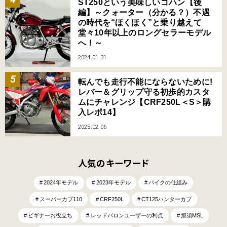
ST250という美味しいゴハン【後
編】～クォーター（分かる？）不遇
の時代を“ほくほく”と乗り越えて
堂々10年以上のロングセラーモデル
へ！～
2024.01.31
転んでも走行不能にならないために!
レバー＆グリップ守る初歩的カスタ
ムにチャレンジ【CRF250L＜S＞購
入レポ14】
2025.02.06
人気のキーワード
2024年モデル
2023年モデル
バイクの仕組み
スーパーカブ110
CRF250L
CT125ハンターカブ
ビギナーお役立ち
レッドバロンユーザーの利点
那須MSL