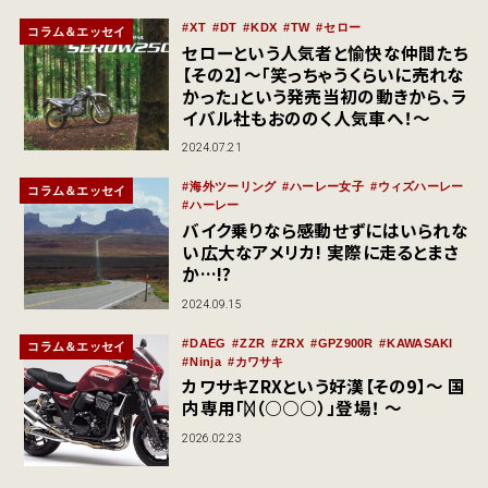
XT
DT
KDX
TW
セロー
コラム＆エッセイ
セローという人気者と愉快な仲間たち
【その2】～「笑っちゃうくらいに売れな
かった」という発売当初の動きから、ラ
イバル社もおののく人気車へ！～
2024.07.21
海外ツーリング
ハーレー女子
ウィズハーレー
コラム＆エッセイ
ハーレー
バイク乗りなら感動せずにはいられな
い広大なアメリカ! 実際に走るとまさ
か…!?
2024.09.15
DAEG
ZZR
ZRX
GPZ900R
KAWASAKI
コラム＆エッセイ
Ninja
カワサキ
カワサキZRXという好漢【その9】～ 国
内専用「ᛞ（○○○）」登場！ ～
2026.02.23