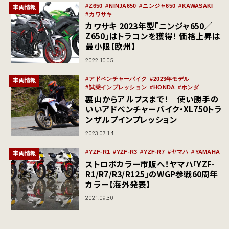
Z650
NINJA650
ニンジャ650
KAWASAKI
車両情報
カワサキ
カワサキ 2023年型「ニンジャ650／
Z650」はトラコンを獲得！ 価格上昇は
最小限【欧州】
2022.10.05
アドベンチャーバイク
2023年モデル
車両情報
試乗インプレッション
HONDA
ホンダ
裏山からアルプスまで！ 使い勝手の
いいアドベンチャーバイク・XL750トラ
ンザルプインプレッション
2023.07.14
YZF-R1
YZF-R3
YZF-R7
ヤマハ
YAMAHA
車両情報
ストロボカラー市販へ！ヤマハ「YZF-
R1/R7/R3/R125」のWGP参戦60周年
カラー【海外発表】
2021.09.30