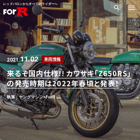
レッドバロンからすべてのライダーへ
11.02
2021.
車両情報
来るぞ国内仕様!! カワサキ「Z650RS」
の発売時期は2022年春頃と発表！
執筆 : ヤングマシン×ForR