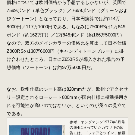
価格については欧州価格から予想するしかないが、英国で
7599ポンド（単色ブラック）／7699ポンド（グリーンおよ
びツートーン）となっており、日本円換算では約114万
8000円／117万1000円である。ちなみにZ900RSは1万649
ポンド（約162万円）／1万949ポンド（約166万5000円）
なので、双方のメインカラーの価格比を算出して日本仕様
Z900RSの138万6000円（キャンディトーンブルー）に掛
け合わせたところ、日本にZ650RSが導入された場合の予
想価格（ツートーン）は約97万5000円だ。
なお、欧州仕様のシート高は820mmだが、欧州でアクセサ
リー設定されるローシート800mmが国内仕様に標準採用さ
れる可能性が高いのではないか、というのが我々の見立て
である。
参考：ヤングマシン1977年8月号
の表4に入っていたカワサキの広
告には、「フォアとツイン、信頼