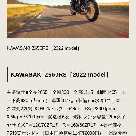
KAWASAKI Z650RS［2022 model］
KAWASAKI Z650RS［2022 model］
主要諸元■全長2065 全幅800 全高1115 軸距1405 シ
ート高820（各mm） 車重187kg（装備）■水冷4ストロー
ク並列2気筒DOHC4バルブ 649cc 68ps/8000pmm
6.5kg-m/6700rpm 変速機6段 燃料タンク容量12L■タイ
ヤサイズF＝120/70ZR17 R＝160/60ZR17 ●参考価格：
7549英ポンド～（日本円換算約114万8000円） ※諸元や