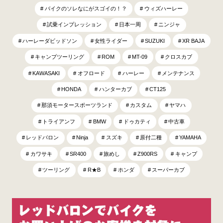
バイクのソレなにがスゴイの！？
ウィズハーレー
試乗インプレッション
日本一周
ニンジャ
ハーレーダビッドソン
女性ライダー
SUZUKI
XR BAJA
キャンプツーリング
ROM
MT-09
クロスカブ
KAWASAKI
オフロード
ハーレー
メンテナンス
HONDA
ハンターカブ
CT125
那須モータースポーツランド
カスタム
ヤマハ
トライアンフ
BMW
ドゥカティ
中古車
レッドバロン
Ninja
スズキ
原付二種
YAMAHA
カワサキ
SR400
旅めし
Z900RS
キャンプ
ツーリング
R★B
ホンダ
スーパーカブ