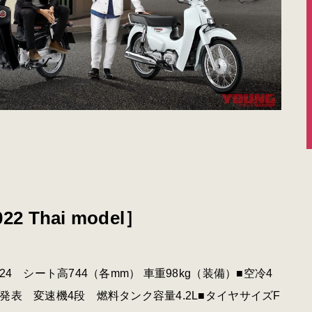
22 Thai model］
224 シート高744（各mm） 車重98kg（装備）■空冷4
未発表 変速機4段 燃料タンク容量4.2L■タイヤサイズF