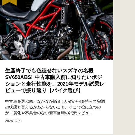
生産終了でも色褪せないスズキの名機
SV650ABS! 中古車購入前に知りたいポジ
ションと走行性能を、2021年モデル試乗レ
ビューで振り返り【バイク選び】
中古車を選ぶ際、なかなか悩ましいのが何を持って完調
の状態と言えるかわからないこと。そこで役に立つの
が、劣化や不具合のない新車当時の試乗レビュ...
2026.07.31