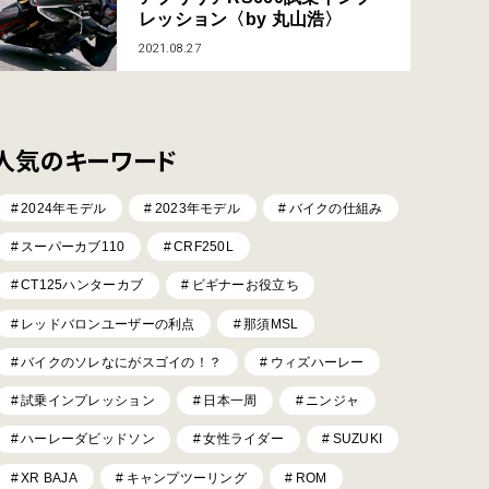
レッション〈by 丸山浩〉
2021.08.27
人気のキーワード
2024年モデル
2023年モデル
バイクの仕組み
スーパーカブ110
CRF250L
CT125ハンターカブ
ビギナーお役立ち
レッドバロンユーザーの利点
那須MSL
バイクのソレなにがスゴイの！？
ウィズハーレー
試乗インプレッション
日本一周
ニンジャ
ハーレーダビッドソン
女性ライダー
SUZUKI
XR BAJA
キャンプツーリング
ROM