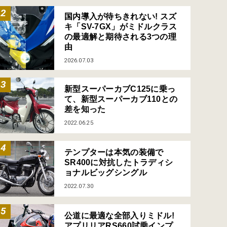
国内導入が待ちきれない! スズ
キ「SV-7GX」がミドルクラス
の最適解と期待される3つの理
由
2026.07.03
新型スーパーカブC125に乗っ
て、新型スーパーカブ110との
差を知った
2022.06.25
テンプターは本気の装備で
SR400に対抗したトラディシ
ョナルビッグシングル
2022.07.30
公道に最適な全部入りミドル!
アプリリアRS660試乗インプ