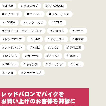
MT-09
クロスカブ
KAWASAKI
オフロード
ハーレー
メンテナンス
HONDA
ハンターカブ
CT125
那須モータースポーツランド
カスタム
ヤマハ
トライアンフ
BMW
ドゥカティ
中古車
レッドバロン
Ninja
スズキ
原付二種
YAMAHA
カワサキ
SR400
旅めし
Z900RS
キャンプ
ツーリング
R★B
ホンダ
スーパーカブ