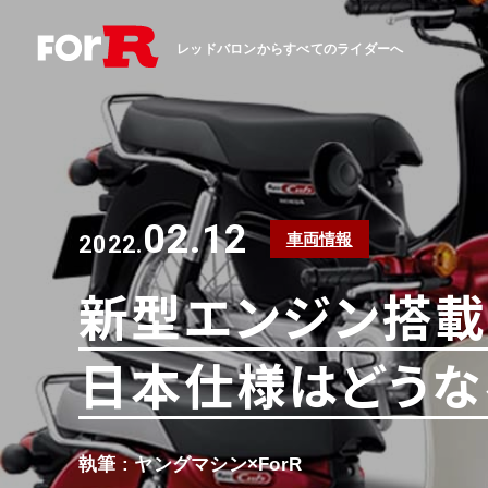
レッドバロンからすべてのライダーへ
02.12
車両情報
2022.
新型エンジン搭載
日本仕様はどうな
執筆 : ヤングマシン×ForR