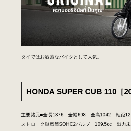
タイではお洒落なバイクとして人気。
HONDA SUPER CUB 110［20
主要諸元■全長1876 全幅698 全高1042 軸距1
ストローク単気筒SOHC2バルブ 109.5cc 出力