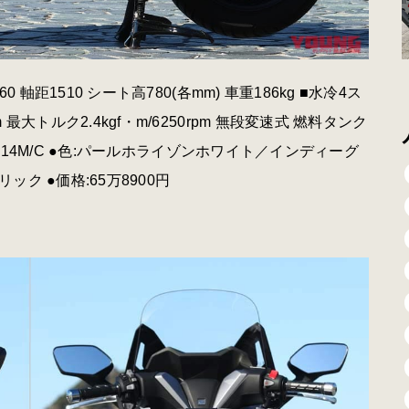
60 軸距1510 シート高780(各mm) 車重186kg ■水冷4ス
m 最大トルク2.4kgf・m/6250rpm 無段変速式 燃料タンク
40/70-14M/C ●色:パールホライゾンホワイト／インディーグ
 ●価格:65万8900円