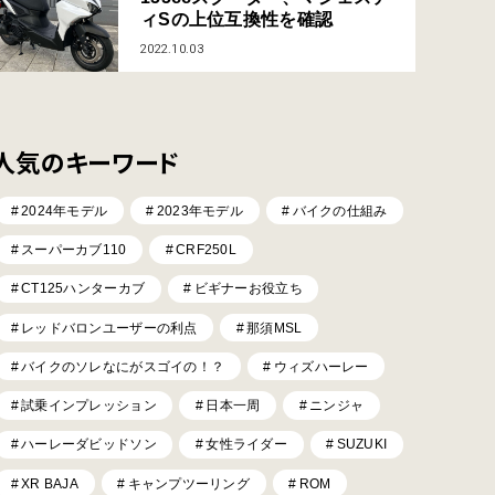
ィSの上位互換性を確認
2022.10.03
人気のキーワード
2024年モデル
2023年モデル
バイクの仕組み
スーパーカブ110
CRF250L
CT125ハンターカブ
ビギナーお役立ち
レッドバロンユーザーの利点
那須MSL
バイクのソレなにがスゴイの！？
ウィズハーレー
試乗インプレッション
日本一周
ニンジャ
ハーレーダビッドソン
女性ライダー
SUZUKI
XR BAJA
キャンプツーリング
ROM