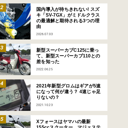
国内導入が待ちきれない! スズ
キ「SV-7GX」がミドルクラス
の最適解と期待される3つの理
由
2026.07.03
新型スーパーカブC125に乗っ
て、新型スーパーカブ110との
差を知った
2022.06.25
2021年新型グロムはギアが5速
になって何が違う？ 4速じゃ足
りないの？
2021.10.23
Xフォースはヤマハの最新
155ccスクーター、マジェステ