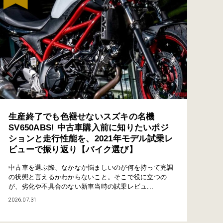
生産終了でも色褪せないスズキの名機
SV650ABS! 中古車購入前に知りたいポジ
ションと走行性能を、2021年モデル試乗レ
ビューで振り返り【バイク選び】
中古車を選ぶ際、なかなか悩ましいのが何を持って完調
の状態と言えるかわからないこと。そこで役に立つの
が、劣化や不具合のない新車当時の試乗レビュ...
2026.07.31