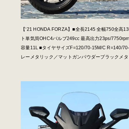
【‘21 HONDA FORZA】■全長2145 全幅750全高13
ト単気筒OHC4バルブ249cc 最高出力23ps/7750rp
容量11L ■タイヤサイズF=120/70-15M/C R=1
レーメタリック／マットガンパウダーブラックメタリック