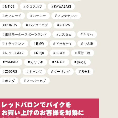
MT-09
クロスカブ
KAWASAKI
オフロード
ハーレー
メンテナンス
HONDA
ハンターカブ
CT125
那須モータースポーツランド
カスタム
ヤマハ
トライアンフ
BMW
ドゥカティ
中古車
レッドバロン
Ninja
スズキ
原付二種
YAMAHA
カワサキ
SR400
旅めし
Z900RS
キャンプ
ツーリング
R★B
ホンダ
スーパーカブ