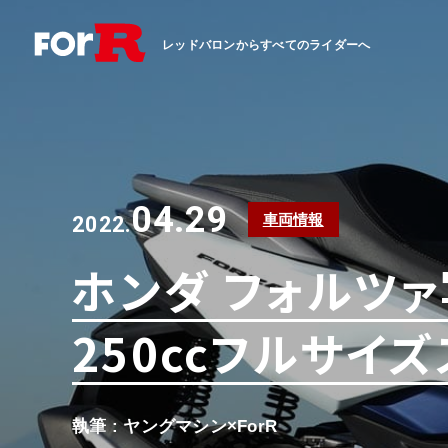
レッドバロンからすべてのライダーへ
04.29
車両情報
2022.
ホンダ フォルツ
250ccフルサイ
執筆 : ヤングマシン×ForR