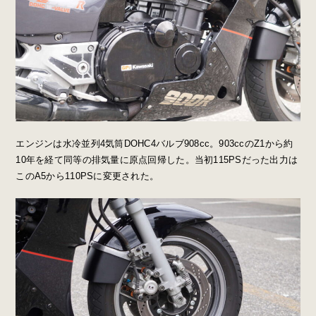
エンジンは水冷並列4気筒DOHC4バルブ908cc。903ccのZ1から約
10年を経て同等の排気量に原点回帰した。当初115PSだった出力は
このA5から110PSに変更された。