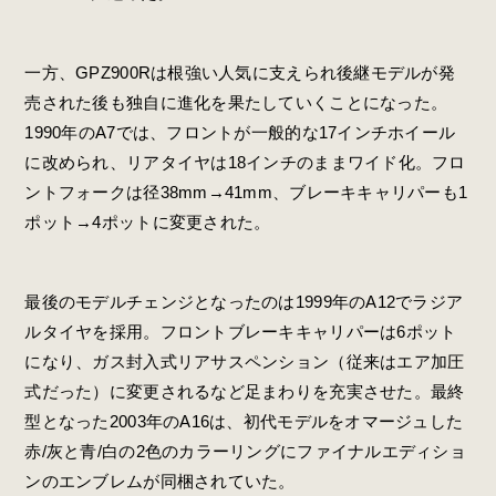
一方、GPZ900Rは根強い人気に支えられ後継モデルが発
売された後も独自に進化を果たしていくことになった。
1990年のA7では、フロントが一般的な17インチホイール
に改められ、リアタイヤは18インチのままワイド化。フロ
ントフォークは径38mm→41mm、ブレーキキャリパーも1
ポット→4ポットに変更された。
最後のモデルチェンジとなったのは1999年のA12でラジア
ルタイヤを採用。フロントブレーキキャリパーは6ポット
になり、ガス封入式リアサスペンション（従来はエア加圧
式だった）に変更されるなど足まわりを充実させた。最終
型となった2003年のA16は、初代モデルをオマージュした
赤/灰と青/白の2色のカラーリングにファイナルエディショ
ンのエンブレムが同梱されていた。