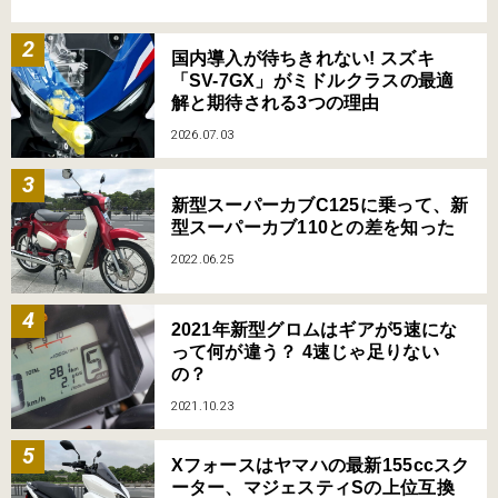
国内導入が待ちきれない! スズキ
「SV-7GX」がミドルクラスの最適
解と期待される3つの理由
2026.07.03
新型スーパーカブC125に乗って、新
型スーパーカブ110との差を知った
2022.06.25
2021年新型グロムはギアが5速にな
って何が違う？ 4速じゃ足りない
の？
2021.10.23
Xフォースはヤマハの最新155ccスク
ーター、マジェスティSの上位互換