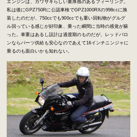
エンジンは、カワサキらしい重厚感のあるフィーリング。
私は後にGPZ750Rに公認車検でGPZ1000RXの998ccに換
装したのだが、750ccでも900ccでも重い回転物がグルグ
ル回っている感じが好印象、乗った瞬間に当時の感覚が蘇
った。車重はあるし設計は過渡期のものだが、レッドバロ
ンならパーツ供給も安心なのであえて16インチニンジャに
乗るのも面白いかも知れない。