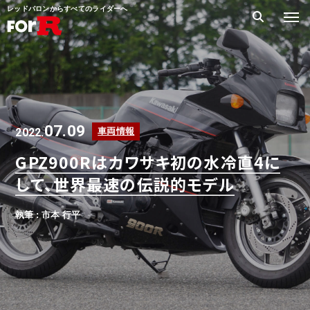
レッドバロンからすべてのライダーへ
07.09
2022.
車両情報
GPZ900Rはカワサキ初の水冷直4に
して、世界最速の伝説的モデル
執筆 : 市本 行平