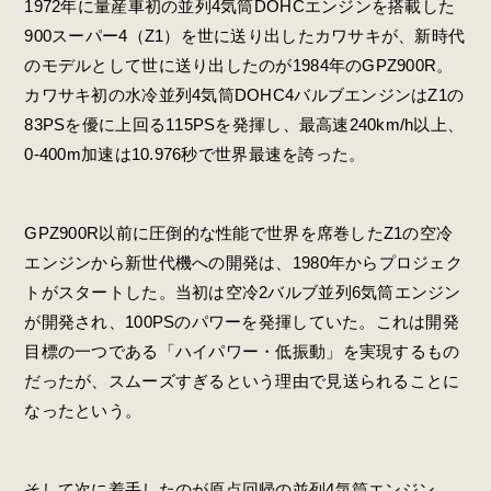
1972年に量産車初の並列4気筒DOHCエンジンを搭載した
900スーパー4（Z1）を世に送り出したカワサキが、新時代
のモデルとして世に送り出したのが1984年のGPZ900R。
カワサキ初の水冷並列4気筒DOHC4バルブエンジンはZ1の
83PSを優に上回る115PSを発揮し、最高速240km/h以上、
0-400m加速は10.976秒で世界最速を誇った。
GPZ900R以前に圧倒的な性能で世界を席巻したZ1の空冷
エンジンから新世代機への開発は、1980年からプロジェク
トがスタートした。当初は空冷2バルブ並列6気筒エンジン
が開発され、100PSのパワーを発揮していた。これは開発
目標の一つである「ハイパワー・低振動」を実現するもの
だったが、スムーズすぎるという理由で見送られることに
なったという。
そして次に着手したのが原点回帰の並列4気筒エンジン。