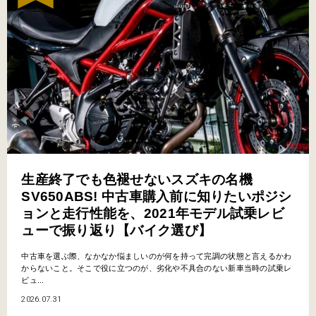
生産終了でも色褪せないスズキの名機
SV650ABS! 中古車購入前に知りたいポジシ
ョンと走行性能を、2021年モデル試乗レビ
ューで振り返り【バイク選び】
中古車を選ぶ際、なかなか悩ましいのが何を持って完調の状態と言えるかわ
からないこと。そこで役に立つのが、劣化や不具合のない新車当時の試乗レ
ビュ...
2026.07.31