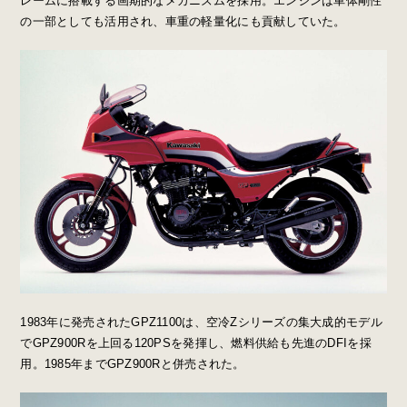
レームに搭載する画期的なメカニズムを採用。エンジンは車体剛性
の一部としても活用され、車重の軽量化にも貢献していた。
1983年に発売されたGPZ1100は、空冷Zシリーズの集大成的モデル
でGPZ900Rを上回る120PSを発揮し、燃料供給も先進のDFIを採
用。1985年までGPZ900Rと併売された。