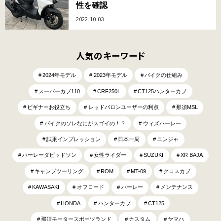
性を確認
2022.10.03
人気のキーワード
2024年モデル
2023年モデル
バイクの仕組み
スーパーカブ110
CRF250L
CT125ハンターカブ
ビギナーお役立ち
レッドバロンユーザーの利点
那須MSL
バイクのソレなにがスゴイの！？
ウィズハーレー
試乗インプレッション
日本一周
ニンジャ
ハーレーダビッドソン
女性ライダー
SUZUKI
XR BAJA
キャンプツーリング
ROM
MT-09
クロスカブ
KAWASAKI
オフロード
ハーレー
メンテナンス
HONDA
ハンターカブ
CT125
那須モータースポーツランド
カスタム
ヤマハ