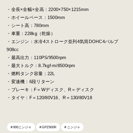
・全長×全幅×全高：2200×750×1215mm
・ホイールベース：1500mm
・シート高：780mm
・車重：228kg（乾燥）
・エンジン：水冷4ストローク並列4気筒DOHC4バルブ
908cc
・最高出力：110PS/9500rpm
・最大トルク：8.7kgf-m/8500rpm
・燃料タンク容量：22L
・変速機：6段リターン
・ブレーキ：F＝Wディスク、R＝ディスク
・タイヤ：F＝120/80V16、R＝130/80V18
900ニンジャ
GPZ900R
ニンジャ