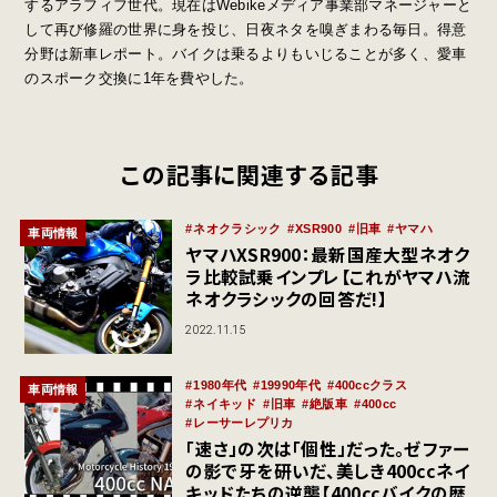
するアラフィフ世代。現在はWebikeメディア事業部マネージャーと
して再び修羅の世界に身を投じ、日夜ネタを嗅ぎまわる毎日。得意
分野は新車レポート。バイクは乗るよりもいじることが多く、愛車
のスポーク交換に1年を費やした。
この記事に関連する記事
ネオクラシック
XSR900
旧車
ヤマハ
車両情報
ヤマハXSR900：最新国産大型ネオク
ラ比較試乗インプレ【これがヤマハ流
ネオクラシックの回答だ!】
2022.11.15
1980年代
19990年代
400ccクラス
車両情報
ネイキッド
旧車
絶版車
400cc
レーサーレプリカ
「速さ」の次は「個性」だった。ゼファー
の影で牙を研いだ、美しき400ccネイ
キッドたちの逆襲【400ccバイクの歴