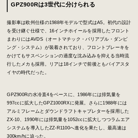
GPZ900Rは3世代に分けられる
撮影車は欧州仕様の1988年モデルで型式はA5。初代の設計
を受け継ぐ仕様で、16インチホイールを採用したフロント
まわりにはAVDS（オートマチック・バリアブル・ダンピ
ング・システム）が装着されており、フロントブレーキを
かけてもサスペンションの過度な沈み込みを抑える当時流
行したメカも採用。リアは18インチで前後ともバイアスタ
イヤの時代だった。
GPZ900Rの水冷直4をベースに、1986年には排気量を
997ccに拡大したGPZ1000RXに発展。さらに1988年には
アルミフレームとダウンドラフトキャブレターを採用した
ZX-10、1990年には排気量を1052ccに拡大しつつラムエア
システムを導入したZZ-R1100へ進化を果たし、最高速は
300km/hに迫った。