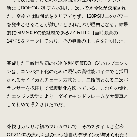
新たにDOHC4バルブを採用し、次いで水冷化が決定され
た。空冷では熱問題をクリアできず、120PS以上のパワー
を発生させることが難しいとされたのが理由となる。結果
的にGPZ900Rの後継機であるZZ-R1100は当時最高の
147PSをマークしており、その判断の正しさを証明した。
完成した二輪世界初の水冷並列4気筒DOHC4バルブエンジ
ンは、コンパクト化のために現代の高性能バイクでも採用
されるサイドカムチェーン方式とし、二輪初となる二次バ
ランサーを採用して低振動化を図っている。これらの優れ
たエンジン設計により、ダイヤモンドフレームが大型車と
して初めて導入されたのだ。
外観はカワサキ初のフルカウルで、そのスタイルは空冷
GPZ1100の流れを汲みつつ独自のデザインが与えられたも