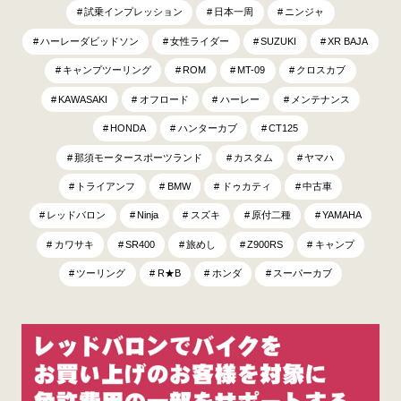
試乗インプレッション
日本一周
ニンジャ
ハーレーダビッドソン
女性ライダー
SUZUKI
XR BAJA
キャンプツーリング
ROM
MT-09
クロスカブ
KAWASAKI
オフロード
ハーレー
メンテナンス
HONDA
ハンターカブ
CT125
那須モータースポーツランド
カスタム
ヤマハ
トライアンフ
BMW
ドゥカティ
中古車
レッドバロン
Ninja
スズキ
原付二種
YAMAHA
カワサキ
SR400
旅めし
Z900RS
キャンプ
ツーリング
R★B
ホンダ
スーパーカブ