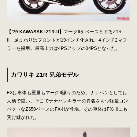
【’79 KAWASAKI Z1R-II】
マークIIをベースとするZ1R-
II。足まわりはフロントが19インチ化され、4インチ2マフ
ラーを採用。最高出力は4PSアップの94PSとなった。
カワサキ Z1R 兄弟モデル
FXは車体も重量もマークII譲りのため、ナナハンとしては
大柄で重い。そこでナナハンキラーの異名をもつ軽量コン
パクトなZ650ベースのFX-IIが登場。その車体はFX-IIIにも
受け継がれた。