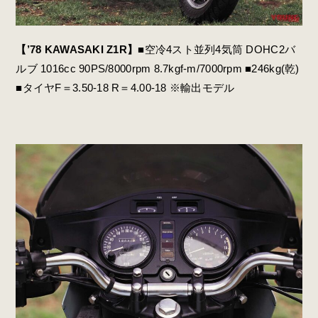
【’78 KAWASAKI Z1R】
■空冷4スト並列4気筒 DOHC2バ
ルブ 1016cc 90PS/8000rpm 8.7kgf-m/7000rpm ■246kg(乾)
■タイヤF＝3.50-18 R＝4.00-18 ※輸出モデル