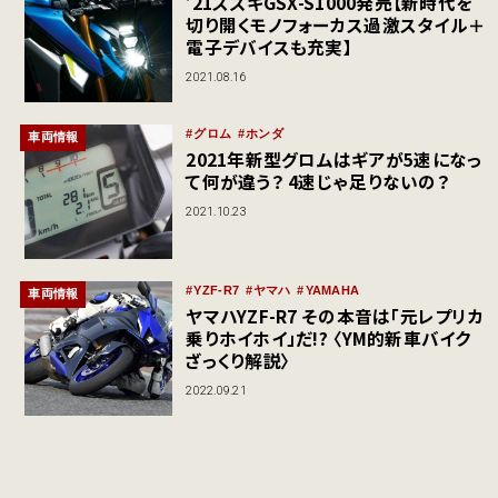
’21スズキGSX-S1000発売【新時代を
切り開くモノフォーカス過激スタイル＋
電子デバイスも充実】
2021.08.16
グロム
ホンダ
車両情報
2021年新型グロムはギアが5速になっ
て何が違う？ 4速じゃ足りないの？
2021.10.23
YZF-R7
ヤマハ
YAMAHA
車両情報
ヤマハYZF-R7 その本音は「元レプリカ
乗りホイホイ」だ!? 〈YM的新車バイク
ざっくり解説〉
2022.09.21