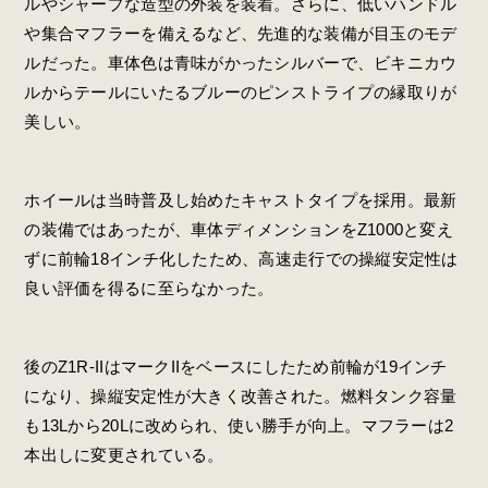
ルやシャープな造型の外装を装着。さらに、低いハンドル
や集合マフラーを備えるなど、先進的な装備が目玉のモデ
ルだった。車体色は青味がかったシルバーで、ビキニカウ
ルからテールにいたるブルーのピンストライプの縁取りが
美しい。
ホイールは当時普及し始めたキャストタイプを採用。最新
の装備ではあったが、車体ディメンションをZ1000と変え
ずに前輪18インチ化したため、高速走行での操縦安定性は
良い評価を得るに至らなかった。
後のZ1R-IIはマークIIをベースにしたため前輪が19インチ
になり、操縦安定性が大きく改善された。燃料タンク容量
も13Lから20Lに改められ、使い勝手が向上。マフラーは2
本出しに変更されている。