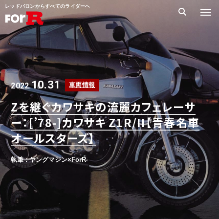
レッドバロンからすべてのライダーへ
10.31
2022.
車両情報
Zを継ぐカワサキの流麗カフェレーサ
ー：[’78-]カワサキ Z1R/II【青春名車
オールスターズ】
執筆 : ヤングマシン×ForR