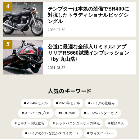
テンプターは本気の装備でSR400に
対抗したトラディショナルビッグシ
ングル
2022.07.30
公道に最適な全部入りミドル! アプ
リリアRS660試乗インプレッション
〈by 丸山浩〉
2021.08.27
人気のキーワード
2024年モデル
2023年モデル
バイクの仕組み
スーパーカブ110
CRF250L
CT125ハンターカブ
ビギナーお役立ち
レッドバロンユーザーの利点
那須MSL
バイクのソレなにがスゴイの！？
ウィズハーレー