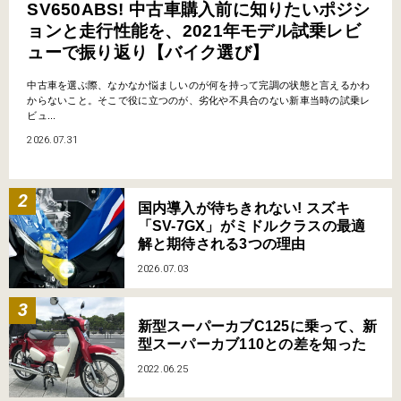
SV650ABS! 中古車購入前に知りたいポジシ
ョンと走行性能を、2021年モデル試乗レビ
ューで振り返り【バイク選び】
中古車を選ぶ際、なかなか悩ましいのが何を持って完調の状態と言えるかわ
からないこと。そこで役に立つのが、劣化や不具合のない新車当時の試乗レ
ビュ...
2026.07.31
国内導入が待ちきれない! スズキ
「SV-7GX」がミドルクラスの最適
解と期待される3つの理由
2026.07.03
新型スーパーカブC125に乗って、新
型スーパーカブ110との差を知った
2022.06.25