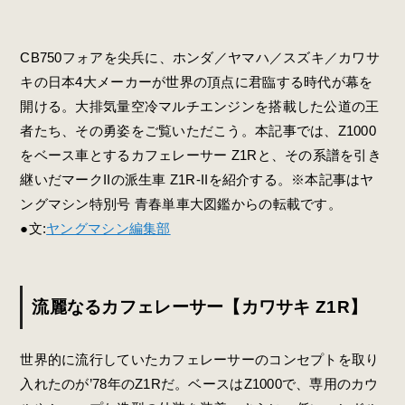
CB750フォアを尖兵に、ホンダ／ヤマハ／スズキ／カワサ
キの日本4大メーカーが世界の頂点に君臨する時代が幕を
開ける。大排気量空冷マルチエンジンを搭載した公道の王
者たち、その勇姿をご覧いただこう。本記事では、Z1000
をベース車とするカフェレーサー Z1Rと、その系譜を引き
継いだマークIIの派生車 Z1R-IIを紹介する。※本記事はヤ
ングマシン特別号 青春単車大図鑑からの転載です。
●文:
ヤングマシン編集部
流麗なるカフェレーサー【カワサキ Z1R】
世界的に流行していたカフェレーサーのコンセプトを取り
入れたのが’78年のZ1Rだ。ベースはZ1000で、専用のカウ