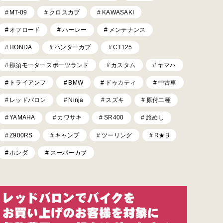
MT-09
クロスカブ
KAWASAKI
オフロード
ハーレー
メンテナンス
HONDA
ハンターカブ
CT125
那須モータースポーツランド
カスタム
ヤマハ
トライアンフ
BMW
ドゥカティ
中古車
レッドバロン
Ninja
スズキ
原付二種
YAMAHA
カワサキ
SR400
旅めし
Z900RS
キャンプ
ツーリング
R★B
ホンダ
スーパーカブ