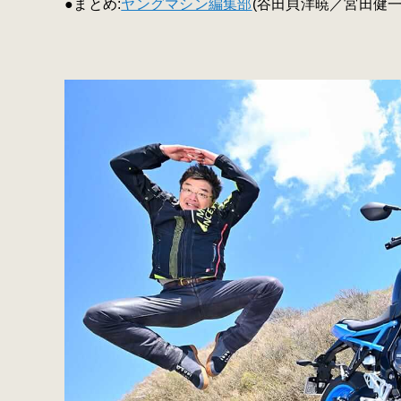
●まとめ:
ヤングマシン編集部
(谷田貝洋暁／宮田健一)