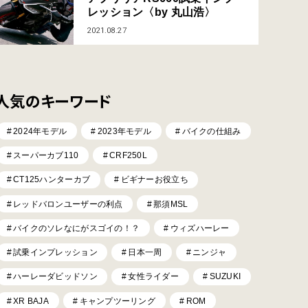
レッション〈by 丸山浩〉
2021.08.27
人気のキーワード
2024年モデル
2023年モデル
バイクの仕組み
スーパーカブ110
CRF250L
CT125ハンターカブ
ビギナーお役立ち
レッドバロンユーザーの利点
那須MSL
バイクのソレなにがスゴイの！？
ウィズハーレー
試乗インプレッション
日本一周
ニンジャ
ハーレーダビッドソン
女性ライダー
SUZUKI
XR BAJA
キャンプツーリング
ROM