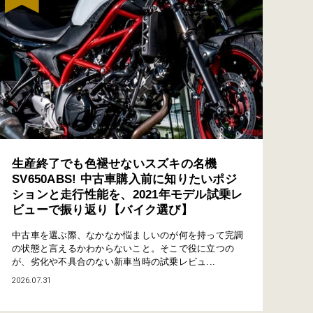
生産終了でも色褪せないスズキの名機
SV650ABS! 中古車購入前に知りたいポジ
ションと走行性能を、2021年モデル試乗レ
ビューで振り返り【バイク選び】
中古車を選ぶ際、なかなか悩ましいのが何を持って完調
の状態と言えるかわからないこと。そこで役に立つの
が、劣化や不具合のない新車当時の試乗レビュ...
2026.07.31