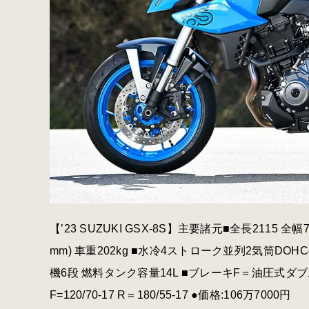
【’23 SUZUKI GSX-8S】主要諸元■全長2115 全幅
mm) 車重202kg ■水冷4ストローク並列2気筒DOHC4バルブ 
機6段 燃料タンク容量14L ■ブレーキF＝油圧式
F=120/70-17 R＝180/55-17 ●価格:106万7000円