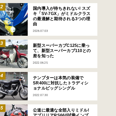
国内導入が待ちきれない! スズ
キ「SV-7GX」がミドルクラス
の最適解と期待される3つの理
由
2026.07.03
新型スーパーカブC125に乗っ
て、新型スーパーカブ110との
差を知った
2022.06.25
テンプターは本気の装備で
SR400に対抗したトラディシ
ョナルビッグシングル
2022.07.30
公道に最適な全部入りミドル!
アプリリアRS660試乗インプ