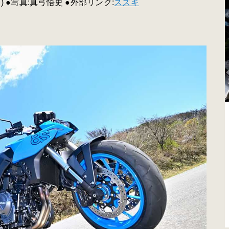
 ●写真:真弓悟史 ●外部リンク:
スズキ