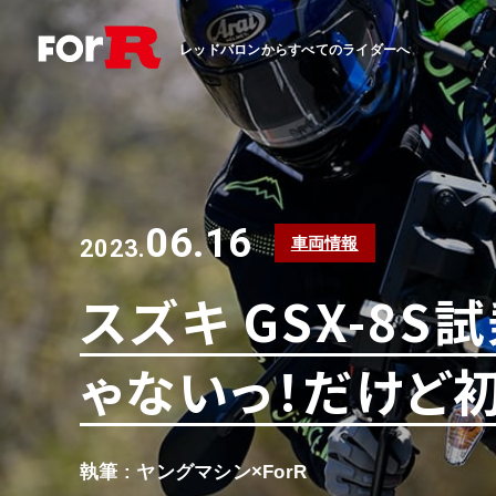
レッドバロンからすべてのライダーへ
06.16
車両情報
2023.
スズキ GSX-8
ゃないっ！だけど
執筆 : ヤングマシン×ForR