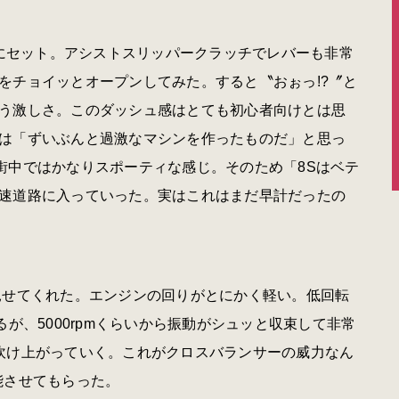
Aにセット。アシストスリッパークラッチでレバーも非常
をチョイッとオープンしてみた。すると〝おぉっ!?〞と
う激しさ。このダッシュ感はとても初心者向けとは思
は「ずいぶんと過激なマシンを作ったものだ」と思っ
街中ではかなりスポーティな感じ。そのため「8Sはベテ
速道路に入っていった。実はこれはまだ早計だったの
見せてくれた。エンジンの回りがとにかく軽い。低回転
が、5000rpmくらいから振動がシュッと収束して非常
吹け上がっていく。これがクロスバランサーの威力なん
能させてもらった。