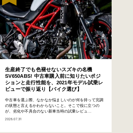
生産終了でも色褪せないスズキの名機
SV650ABS! 中古車購入前に知りたいポジ
ションと走行性能を、2021年モデル試乗レ
ビューで振り返り【バイク選び】
中古車を選ぶ際、なかなか悩ましいのが何を持って完調
の状態と言えるかわからないこと。そこで役に立つの
が、劣化や不具合のない新車当時の試乗レビュ...
2026.07.31