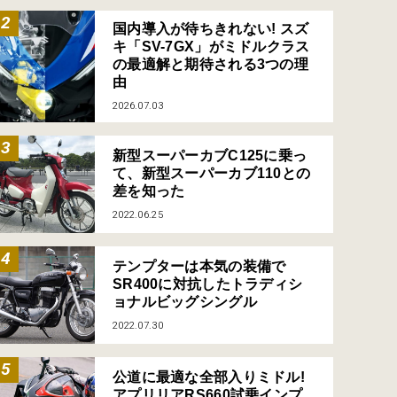
国内導入が待ちきれない! スズ
キ「SV-7GX」がミドルクラス
の最適解と期待される3つの理
由
2026.07.03
新型スーパーカブC125に乗っ
て、新型スーパーカブ110との
差を知った
2022.06.25
テンプターは本気の装備で
SR400に対抗したトラディシ
ョナルビッグシングル
2022.07.30
公道に最適な全部入りミドル!
アプリリアRS660試乗インプ