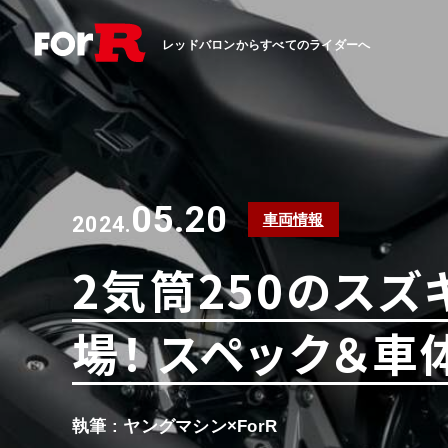
レッドバロンからすべてのライダーへ
05.20
車両情報
2024.
2気筒250のスズ
場！ スペック＆
執筆 : ヤングマシン×ForR