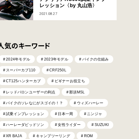
レッション〈by 丸山浩〉
2021.08.27
人気のキーワード
2024年モデル
2023年モデル
バイクの仕組み
スーパーカブ110
CRF250L
CT125ハンターカブ
ビギナーお役立ち
レッドバロンユーザーの利点
那須MSL
バイクのソレなにがスゴイの！？
ウィズハーレー
試乗インプレッション
日本一周
ニンジャ
ハーレーダビッドソン
女性ライダー
SUZUKI
XR BAJA
キャンプツーリング
ROM