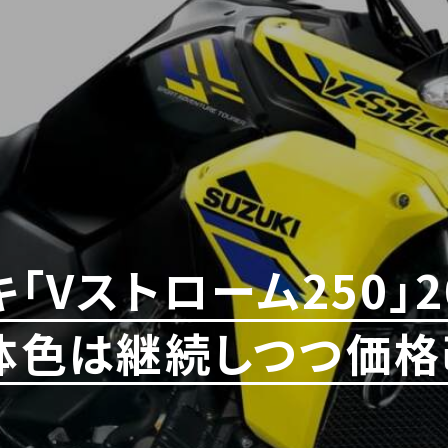
キ「Vストローム250」
車体色は継続しつつ価