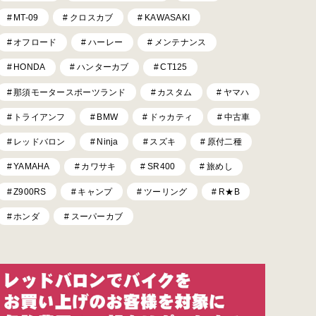
MT-09
クロスカブ
KAWASAKI
オフロード
ハーレー
メンテナンス
HONDA
ハンターカブ
CT125
那須モータースポーツランド
カスタム
ヤマハ
トライアンフ
BMW
ドゥカティ
中古車
レッドバロン
Ninja
スズキ
原付二種
YAMAHA
カワサキ
SR400
旅めし
Z900RS
キャンプ
ツーリング
R★B
ホンダ
スーパーカブ