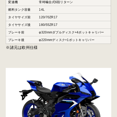
変速機
常時噛合式6段リターン
燃料タンク容量
14L
タイヤサイズ前
120/70ZR17
タイヤサイズ後
180/55ZR17
ブレーキ前
φ320mmダブルディスク+4ポットキャリパー
ブレーキ後
φ220mmディスク+1ポットキャリパー
※諸元は欧州仕様