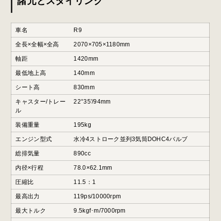
諸元とスタイリング
車名
R9
全長×全幅×全高
2070×705×1180mm
軸距
1420mm
最低地上高
140mm
シート高
830mm
キャスター/トレー
22°35′/94mm
ル
装備重量
195kg
エンジン型式
水冷4ストローク並列3気筒DOHC4バルブ
総排気量
890cc
内径×行程
78.0×62.1mm
圧縮比
11.5：1
最高出力
119ps/10000rpm
最大トルク
9.5kgf･m/7000rpm