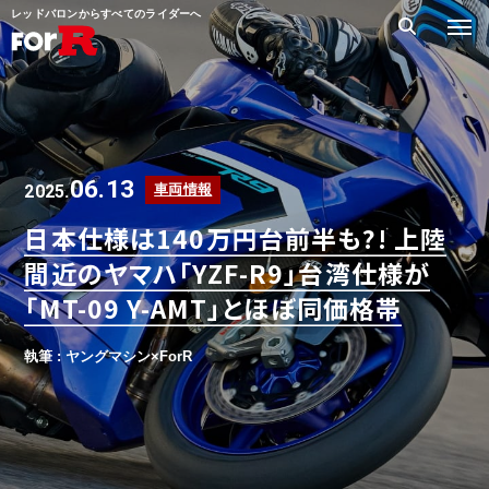
レッドバロンからすべてのライダーへ
06.13
2025.
車両情報
日本仕様は140万円台前半も?! 上陸
間近のヤマハ「YZF-R9」台湾仕様が
「MT-09 Y-AMT」とほぼ同価格帯
執筆 : ヤングマシン×ForR