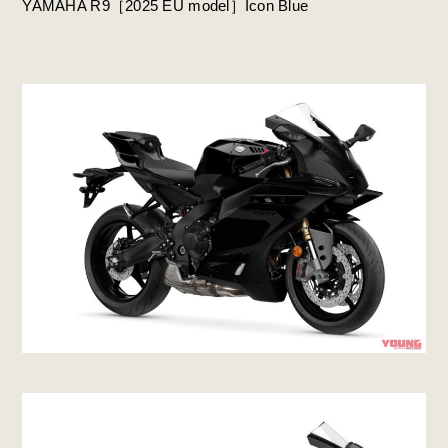
YAMAHA R9［2025 EU model］Icon Blue