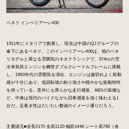
ベネリ インペリアーレ400
1911年にイタリアで創業し、現在は中国のQJグループの
傘下にあるベネリ。このインペリアーレ400は、他のベネ
リモデルと異なる雰囲気のネオクラシックで、374ccの空
冷単気筒エンジンを鋼管ダブルクレードルフレームに搭載
し、1950年代の雰囲気を演出。エンジンは歯切れよく鼓動
感が十分にあり、低回転域の粘り強さや穏やかな振動特性
を持っている。意外にも滑らかな走行感覚、ABSの装備な
ど、中身は現代のバイクながら旧車感覚を強く味わえる1
台だ。足着き性はだいたい数値のイメージ通りだろう。
主要諸元■全長2170 全高1120 軸距1440 シート高780（各