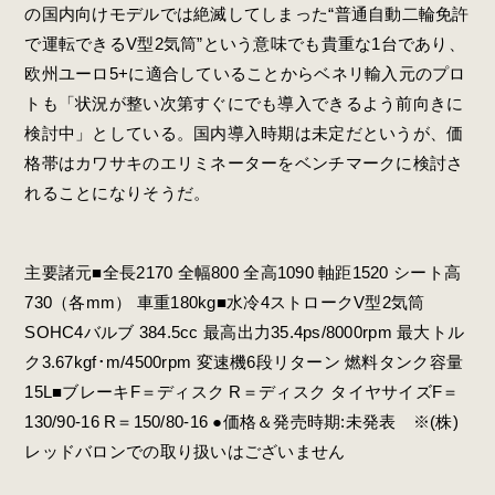
の国内向けモデルでは絶滅してしまった“普通自動二輪免許
で運転できるV型2気筒”という意味でも貴重な1台であり、
欧州ユーロ5+に適合していることからベネリ輸入元のプロ
トも「状況が整い次第すぐにでも導入できるよう前向きに
検討中」としている。国内導入時期は未定だというが、価
格帯はカワサキのエリミネーターをベンチマークに検討さ
れることになりそうだ。
主要諸元■全長2170 全幅800 全高1090 軸距1520 シート高
730（各mm） 車重180kg■水冷4ストロークV型2気筒
SOHC4バルブ 384.5cc 最高出力35.4ps/8000rpm 最大トル
ク3.67kgf･m/4500rpm 変速機6段リターン 燃料タンク容量
15L■ブレーキF＝ディスク R＝ディスク タイヤサイズF＝
130/90-16 R＝150/80-16 ●価格＆発売時期:未発表 ※(株)
レッドバロンでの取り扱いはございません