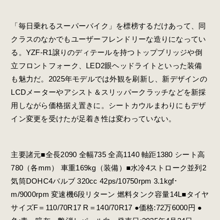
「毎日乗れるスーパーバイク」を標榜するだけあって、同
クラスのなかでもユーザーフレンドリーな造りになってい
る。YZF-R1譲りのディテールを持つトップブリッジや倒
立フロントフォーク、LED2眼ヘッドライトといった装備
も魅力だ。2025年モデルでは外観を刷新し、新デザインの
LCDメーターやアシスト＆スリッパークラッチなどを新採
用しながら価格据え置きに。シートカウルまわりにもデザ
イン変更を受けたが足着き性は変わっていない。
主要諸元■全長2090 全幅735 全高1140 軸距1380 シート高
780（各mm） 車重169kg（装備）■水冷4ストローク並列2
気筒DOHC4バルブ 320cc 42ps/10750rpm 3.1kgf･
m/9000rpm 変速機6段リターン 燃料タンク容量14L■タイヤ
サイズF＝110/70R17 R＝140/70R17 ●価格:72万6000円 ●