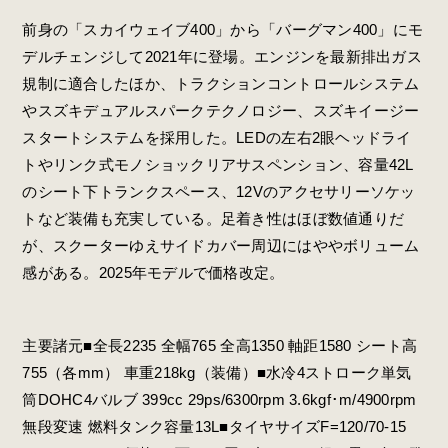
前身の「スカイウェイブ400」から「バーグマン400」にモ
デルチェンジして2021年に登場。エンジンを最新排出ガス
規制に適合したほか、トラクションコントロールシステム
やスズキデュアルスパークテクノロジー、スズキイージー
スタートシステムを採用した。LEDの左右2眼ヘッドライ
トやリンク式モノショックリアサスペンション、容量42L
のシート下トランクスペース、12Vのアクセサリーソケッ
トなど装備も充実している。足着き性はほぼ数値通りだ
が、スクーターゆえサイドカバー周辺にはややボリューム
感がある。2025年モデルで価格改定。
主要諸元■全長2235 全幅765 全高1350 軸距1580 シート高
755（各mm） 車重218kg（装備）■水冷4ストローク単気
筒DOHC4バルブ 399cc 29ps/6300rpm 3.6kgf･m/4900rpm
無段変速 燃料タンク容量13L■タイヤサイズF=120/70-15