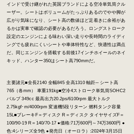
インドで受け継がれた英国ブランドによる空冷単気筒クル
ーザー。シートはボリュームがたっぷりあるのでやや脚が
広がり気味になり、シート高の数値ほど足着きに余裕があ
るかは実車で確認の必要があるだろう。ロングストローク
設定のエンジンによる味わい深い走りや長時間のライディ
ングでも疲れにくいシートや車体特性など、快適性は満点
だ。同じエンジンを搭載する前後17インチホイールのネイ
キッド、ハンター350はシート高790mmだ。
主要諸元■全長2140 全幅845 全高1310 軸距─ シート高
765（各mm） 車重191kg■空冷4ストローク単気筒SOHC2
バルブ 349cc 最高出力20.2ps/6100rpm 最大トルク
2.75kgf･m/4000rpm 変速機5段リターン 燃料タンク容量
15L■ブレーキF＝ディスク R＝ディスク タイヤサイズF＝
100/90-19 R＝140/70-17 ●価格:71万600円～74万3600円 ●
色:4シリーズ全9色 ●発売日（オーロラ）:2024年3月15日