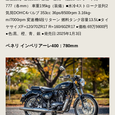
777（各mm） 車重195kg（装備）■水冷4ストローク並列2
気筒DOHC4バルブ 353cc 36ps/8500rpm 3.16kg-
m/7000rpm 変速機6段リターン 燃料タンク容量13.5L■タイ
ヤサイズF=120/70ZR17 R=160/60ZR17 ●価格:69万9800円
●色:黒、橙、青、銀 ●発売日:2025年1月3日
ベネリ インペリアーレ400：780mm