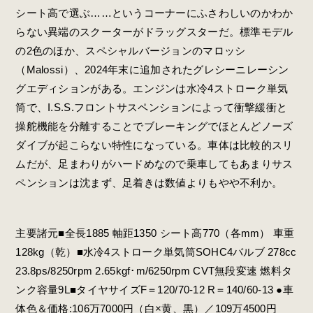
シート高で選ぶ……というコーナーにふさわしいのかわか
らない異端のスクーターがドラッグスターだ。標準モデル
の2色のほか、スペシャルバージョンのマロッシ
（Malossi）、2024年末に追加されたグレシーニレーシン
グエディションがある。エンジンは水冷4ストローク単気
筒で、I.S.S.フロントサスペンションによって衝撃緩衝と
操舵機能を分離することでブレーキングでほとんどノーズ
ダイブが起こらない特性になっている。車体は比較的スリ
ムだが、足まわりがハードめなので乗車してもあまりサス
ペンションは沈まず、足着きは数値よりもやや不利か。
主要諸元■全長1885 軸距1350 シート高770（各mm） 車重
128kg（乾）■水冷4ストローク単気筒SOHC4バルブ 278cc
23.8ps/8250rpm 2.65kgf･m/6250rpm CVT無段変速 燃料タ
ンク容量9L■タイヤサイズF＝120/70-12 R＝140/60-13 ●車
体色＆価格:106万7000円（白×黄、黒）／109万4500円