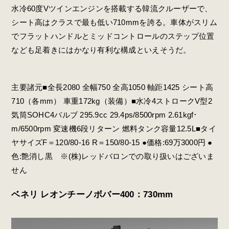
水冷60度Vツインエンジンを搭載する韓流クルーザーで、
シート高はクラスで最も低い710mmを誇る。車体がスリム
でフラットハンドルとミッドコントロールのステップ位置
なども足着きにはかなり有利な構成といえそうだ。
主要諸元■全長2080 全幅750 全高1050 軸距1425 シート高
710（各mm） 車重172kg（装備）■水冷4ストロークV型2
気筒SOHC4バルブ 295.9cc 29.4ps/8500rpm 2.61kgf･
m/6500rpm 変速機6段リターン 燃料タンク容量12.5L■タイ
ヤサイズF＝120/80-16 R＝150/80-15 ●価格:69万3000円 ●
色:艶消し黒 ※(株)レッドバロンでの取り扱いはございま
せん
ベネリ レオンチーノボバー400：730mm