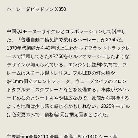
ハーレーダビッドソン X350
中国QJモーターサイクルとコラボレーションして誕生し
た、『普通自動二輪免許で乗れるハーレー』がX350だ。
1970年代初頭から40年以上にわたってフラットトラックレ
ースで活躍してきたXR750をセルフオマージュしたような
デザインが与えられている。エンジンは並列2気筒で、フ
レームはスチール製トレリス。フルLEDの灯火類や
φ41mm倒立フロントフォーク、ウェーブタイプのフロン
トダブルディスクブレーキなどを装備する。車体がややハ
ードめなのとシートもやや幅広なので、数値から期待する
よりも地面は少し遠く感じるかもしれない。2025年モデル
は色変更のみで、価格/諸元は据え置きとされた。
主要諸元■全長2110 全幅─ 全高─ 軸距1410 シート高