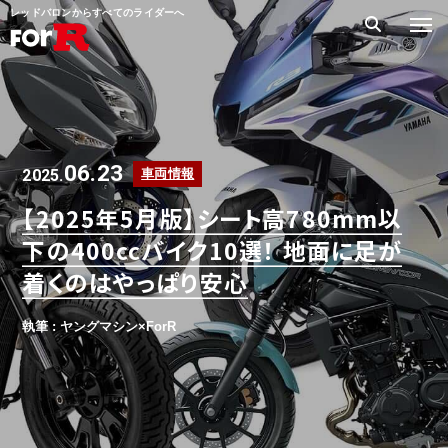
レッドバロンからすべてのライダーへ
06.23
2025.
車両情報
【2025年5月版】シート高780mm以
下の400ccバイク10選！ 地面に足が
着くのはやっぱり安心
執筆 : ヤングマシン×ForR