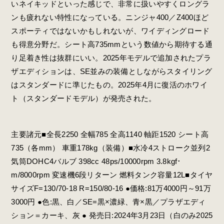
いネイキッドといった感じで、非常に扱いやすくロングラ
ンも疲れない特性になっている。ニンジャ400／Z400ほど
スポーティではないかもしれないが、ワイディングロード
も得意分野だ。シート高735mmという数値から期待する通
り足着き性は抜群にいい。2025年モデルで追加されたプラ
ザエディションは、SE並みの装備としながらスタイリング
はスタンダードに準じたもの。2025年4月に復活のホワイ
ト（スタンダードモデル）が発売された。
主要諸元■全長2250 全幅785 全高1140 軸距1520 シート高
735（各mm） 車重178kg（装備）■水冷4ストローク並列2
気筒DOHC4バルブ 398cc 48ps/10000rpm 3.8kgf･
m/8000rpm 変速機6段リターン 燃料タンク容量12L■タイヤ
サイズF=130/70-18 R=150/80-16 ●価格:81万4000円～91万
3000円 ●色:黒、白／SE=黒×濃緑、青×黒／プラザエディ
ション＝カーキ、灰 ● 発売日:2024年3月23日（白のみ2025