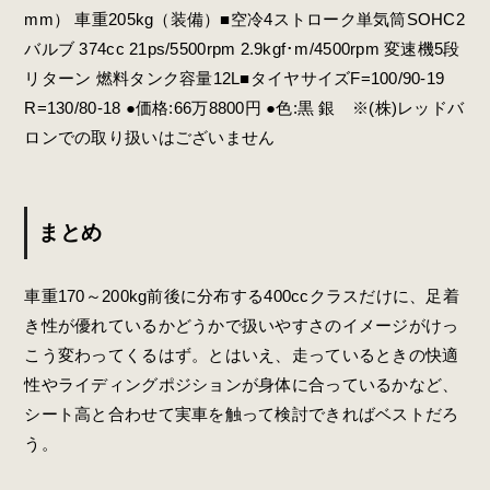
mm） 車重205kg（装備）■空冷4ストローク単気筒SOHC2
バルブ 374cc 21ps/5500rpm 2.9kgf･m/4500rpm 変速機5段
リターン 燃料タンク容量12L■タイヤサイズF=100/90-19
R=130/80-18 ●価格:66万8800円 ●色:黒 銀 ※(株)レッドバ
ロンでの取り扱いはございません
まとめ
車重170～200kg前後に分布する400ccクラスだけに、足着
き性が優れているかどうかで扱いやすさのイメージがけっ
こう変わってくるはず。とはいえ、走っているときの快適
性やライディングポジションが身体に合っているかなど、
シート高と合わせて実車を触って検討できればベストだろ
う。