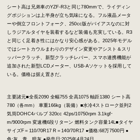
シート高は兄弟車のYZF-R3と同じ780mmで、ライディン
グポジションは上半身が立ち気味になる。フル液晶メータ
ーや倒立フロントフォーク、250cc版がバイアスなのに対
しラジアルタイヤを装着するなど装備も充実している。R3
と同じく足着き性にはかなり安心感がある。2025年モデル
ではシートカウルまわりのデザイン変更やアシスト＆スリ
ッパークラッチ、新型クラッチレバー、スマホ連携機能が
追加された新型LCDメーター、USB-Aソケットを採用して
いる。価格は据え置きだ。
主要諸元■全長2090 全幅755 全高1075 軸距1380 シート高
780（各mm） 車重166kg（装備）■水冷4ストローク並列2
気筒DOHC4バルブ 320cc 42ps/10750rpm 3.1kgf･
m/9000rpm 変速機6段リターン 燃料タンク容量14L■タイヤ
サイズF＝110/70R17 R＝140/70R17 ●価格:68万7500円 ●
色:灰、青、暗灰 ●発売日:2025年4月24日