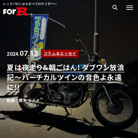
レッドバロンからすべてのライダーへ
07.13
2024.
コラム＆エッセイ
夏は夜走り＆朝ごはん! ダブワン放浪
記〜バーチカルツインの音色よ永遠
に!!
執筆 : 青木 タカオ