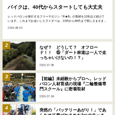
バイクは、40代からスタートしても大丈夫
レッドバロンが発行するフリーマガジン『R★B』の取材を12年ほど続けて
います。これまでお会いしたライダーは、10代から80代まで実にさまざま...
2026.08.03
なぜ？ どうして？ オフロー
ド！！ ⑮「ダート林道は一人で走
っちゃいけないの！？」
2025.07.08
【前編】未経験からプロへ。レッド
バロン人材育成の現場『二輪整備専
門スクール』に密着取材
2026.07.04
突然の「バッテリーあがり！」であ