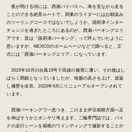
夜が明ける頃には、西湘バイパスへ。海を見ながら走る
ことのできる絶景ルートで、関東のライダーにはお馴染み
のツーリングコースではないでしょうか。国府津インター
チェンジを過ぎたところにあるのが、西湘パーキングエリ
アです。昔は「国府津パーキング」って呼んでいたように
思いますが、NEXCOのホームページなどで調べると、正
式には「西湘パーキングエリア」になっています。
2019年10月の台風19号で高波の被害に遭い、その後はし
ばらく閉鎖となっていましたが、地盤の高さを上げ、波返
し擁壁を改良。2023年4月にリニューアルオープンされて
います。
西湘パーキングで一息つき、このまま伊豆箱根方面へ足
を伸ばそうかとボンヤリ考えます。二輪専門誌では、バイ
クの走行シーンを箱根のワインディングで撮影することが