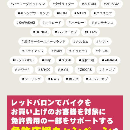
ハーレーダビッドソン
女性ライダー
SUZUKI
XR BAJA
キャンプツーリング
ROM
MT-09
クロスカブ
KAWASAKI
オフロード
ハーレー
メンテナンス
HONDA
ハンターカブ
CT125
那須モータースポーツランド
カスタム
ヤマハ
トライアンフ
BMW
ドゥカティ
中古車
レッドバロン
Ninja
スズキ
原付二種
YAMAHA
カワサキ
SR400
旅めし
Z900RS
キャンプ
ツーリング
R★B
ホンダ
スーパーカブ