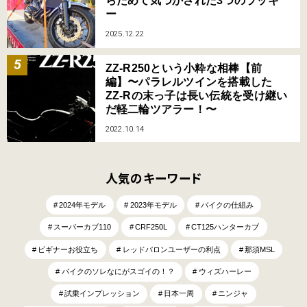
らためて気づかされた3つのラッキ
ー
2025.12.22
ZZ-R250という小粋な相棒【前
編】〜パラレルツインを搭載した
ZZ-Rの末っ子は長い伝統を受け継い
だ軽二輪ツアラー！〜
2022.10.14
人気のキーワード
2024年モデル
2023年モデル
バイクの仕組み
スーパーカブ110
CRF250L
CT125ハンターカブ
ビギナーお役立ち
レッドバロンユーザーの利点
那須MSL
バイクのソレなにがスゴイの！？
ウィズハーレー
試乗インプレッション
日本一周
ニンジャ