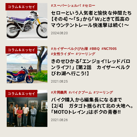
スーパーシェルパ
セロー
コラム＆エッセイ
セローという人気者と愉快な仲間たち
【その4】～「Ｓ」から「Ｗ」ときて孤高の
マウンテントレール快進撃は続く！～
2024.08.20
カイザーベルクびわ湖
BBQ
NC700S
コラム＆エッセイ
女性ライダー
ツーリング
きのせひかる「エンジョイ！レッドバロ
ンライフ！」 【第２話 カイザーベルク
びわ湖へ行こう！】
2021.08.25
片岡義男
バイクブーム
ツーリング
コラム＆エッセイ
バイク購入から編集長になるまで
【2/4】 ガタゴト揺られて北の大地へ。
「MOTOトレイン」はボクの青春!!
2021.08.26