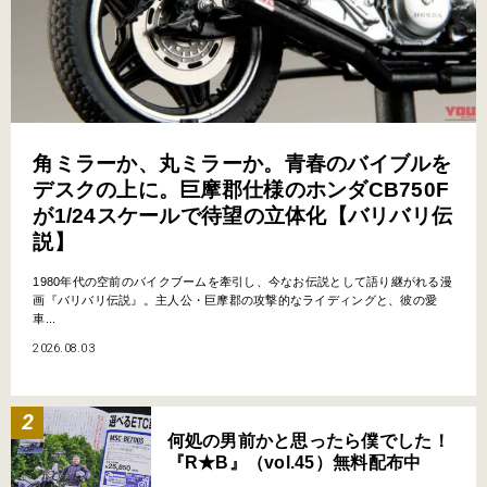
角ミラーか、丸ミラーか。青春のバイブルを
デスクの上に。巨摩郡仕様のホンダCB750F
が1/24スケールで待望の立体化【バリバリ伝
説】
1980年代の空前のバイクブームを牽引し、今なお伝説として語り継がれる漫
画『バリバリ伝説』。主人公・巨摩郡の攻撃的なライディングと、彼の愛
車...
2026.08.03
何処の男前かと思ったら僕でした！
『R★B』（vol.45）無料配布中