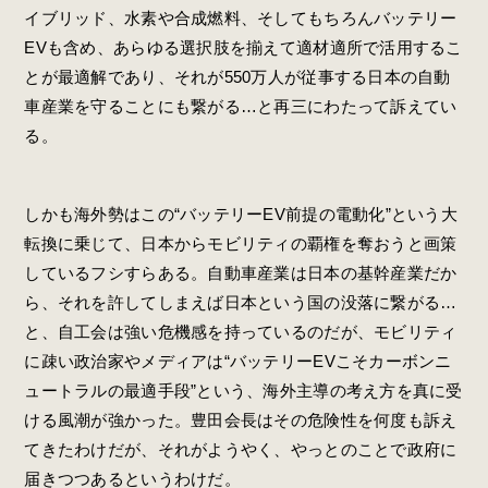
イブリッド、水素や合成燃料、そしてもちろんバッテリー
EVも含め、あらゆる選択肢を揃えて適材適所で活用するこ
とが最適解であり、それが550万人が従事する日本の自動
車産業を守ることにも繋がる…と再三にわたって訴えてい
る。
しかも海外勢はこの“バッテリーEV前提の電動化”という大
転換に乗じて、日本からモビリティの覇権を奪おうと画策
しているフシすらある。自動車産業は日本の基幹産業だか
ら、それを許してしまえば日本という国の没落に繋がる…
と、自工会は強い危機感を持っているのだが、モビリティ
に疎い政治家やメディアは“バッテリーEVこそカーボンニ
ュートラルの最適手段”という、海外主導の考え方を真に受
ける風潮が強かった。豊田会長はその危険性を何度も訴え
てきたわけだが、それがようやく、やっとのことで政府に
届きつつあるというわけだ。