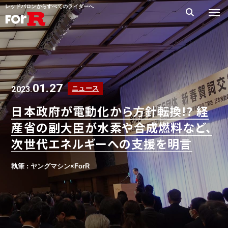
レッドバロンからすべてのライダーへ
01.27
2023.
ニュース
日本政府が電動化から方針転換!? 経
産省の副大臣が水素や合成燃料など、
次世代エネルギーへの支援を明言
執筆 : ヤングマシン×ForR