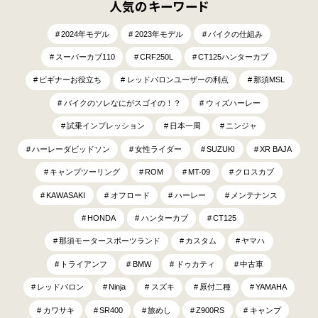
人気のキーワード
2024年モデル
2023年モデル
バイクの仕組み
スーパーカブ110
CRF250L
CT125ハンターカブ
ビギナーお役立ち
レッドバロンユーザーの利点
那須MSL
バイクのソレなにがスゴイの！？
ウィズハーレー
試乗インプレッション
日本一周
ニンジャ
ハーレーダビッドソン
女性ライダー
SUZUKI
XR BAJA
キャンプツーリング
ROM
MT-09
クロスカブ
KAWASAKI
オフロード
ハーレー
メンテナンス
HONDA
ハンターカブ
CT125
那須モータースポーツランド
カスタム
ヤマハ
トライアンフ
BMW
ドゥカティ
中古車
レッドバロン
Ninja
スズキ
原付二種
YAMAHA
カワサキ
SR400
旅めし
Z900RS
キャンプ