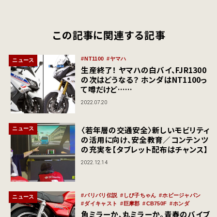
この記事に関連する記事
NT1100
ヤマハ
ニュース
生産終了！ ヤマハの白バイ、FJR1300
の次はどうなる？ ホンダはNT1100っ
て噂だけど……
2022.07.20
〈若年層の交通安全〉新しいモビリティ
ニュース
の活用に向け、安全教育／コンテンツ
の充実を【タブレット配布はチャンス】
2022.12.14
バリバリ伝説
しび子ちゃん
ホビージャパン
ニュース
ダイキャスト
巨摩郡
CB750F
ホンダ
角ミラーか、丸ミラーか。青春のバイブ