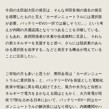
今回の太田副大臣の発言は、そんな岸田首相の過去の発言
を踏襲したものと言え「カーボンニュートラルには選択肢
が必要。バッテリーEVの一択では厳しそうだ…」という考
えが内閣の共通認識となりつつあることを示唆している。
ともあれ、政府関係者が水素や合成燃料に言及し、それら
の新エネルギーを支援すると述べ、さらには脱炭素のあら
ゆる選択肢を追求する…などと発言する機会が増えている
ことに注目したい。
ご存知の方も多いと思うが、豊田会長は「カーボンニュー
トラルに選択肢を」と、バッテリーEVを前提とした電動化
政策や世論に異を唱え続けてきた。風力や水力など自然エ
ネルギーで電力をまかなえる国はともかく、火力発電が現
状で7割を占める日本において、バッテリーEV一択はカー
ボンニュートラルの解決策にはなり得ない。内燃機関やハ