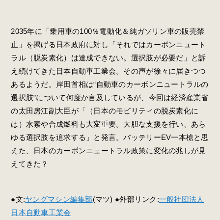
2035年に「乗用車の100％電動化＆純ガソリン車の販売禁
止」を掲げる日本政府に対し「それではカーボンニュート
ラル（脱炭素化）は達成できない。選択肢が必要だ」と訴
え続けてきた日本自動車工業会。その声が徐々に届きつつ
あるようだ。岸田首相は“自動車のカーボンニュートラルの
選択肢”について何度か言及しているが、今回は経済産業省
の太田房江副大臣が「（日本のモビリティの脱炭素化に
は）水素や合成燃料も大変重要。大胆な支援を行い、あら
ゆる選択肢を追求する」と発言。バッテリーEV一本槍と思
えた、日本のカーボンニュートラル政策に変化の兆しが見
えてきた？
●文:
ヤングマシン編集部
(マツ) ●外部リンク:
一般社団法人
日本自動車工業会