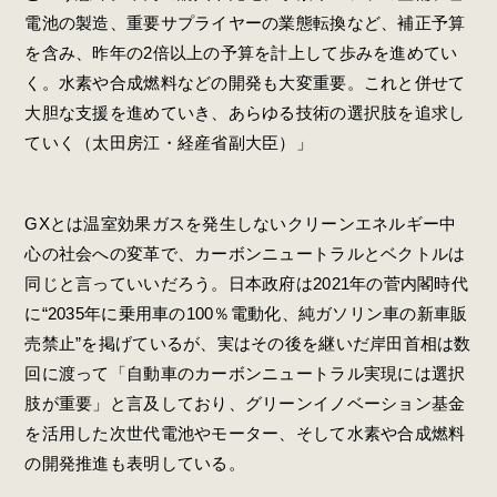
電池の製造、重要サプライヤーの業態転換など、補正予算
を含み、昨年の2倍以上の予算を計上して歩みを進めてい
く。水素や合成燃料などの開発も大変重要。これと併せて
大胆な支援を進めていき、あらゆる技術の選択肢を追求し
ていく（太田房江・経産省副大臣）」
GXとは温室効果ガスを発生しないクリーンエネルギー中
心の社会への変革で、カーボンニュートラルとベクトルは
同じと言っていいだろう。日本政府は2021年の菅内閣時代
に“2035年に乗用車の100％電動化、純ガソリン車の新車販
売禁止”を掲げているが、実はその後を継いだ岸田首相は数
回に渡って「自動車のカーボンニュートラル実現には選択
肢が重要」と言及しており、グリーンイノベーション基金
を活用した次世代電池やモーター、そして水素や合成燃料
の開発推進も表明している。