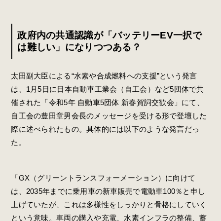
政府内の共通認識が「バッテリーEV一択で
は難しい」になりつつある？
太田副大臣による“水素や合成燃料への支援”という発言
は、1月5日に日本自動車工業会（自工会）など5団体で共
催された「令和5年 自動車5団体 新春賀詞交歓会」にて、
自工会の豊田章男会長のメッセージを受ける形で登壇した
際に述べられたもの。具体的には以下のような発言だっ
た。
「GX（グリーントランスフォーメーション）に向けて
は、2035年までに乗用車の新車販売で電動車100％と申し
上げていたが、これは多様性をしっかりと骨格にしていく
という意味。車両の購入や充電、水素インフラの整備、蓄