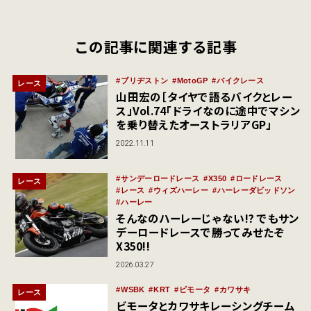
この記事に関連する記事
ブリヂストン
MotoGP
バイクレース
レース
山田宏の［タイヤで語るバイクとレー
ス」Vol.74「ドライなのに途中でマシン
を乗り替えたオーストラリアGP」
2022.11.11
サンデーロードレース
X350
ロードレース
レース
レース
ウィズハーレー
ハーレーダビッドソン
ハーレー
そんなのハーレーじゃない!? でもサン
デーロードレースで勝ってみせたぞ
X350!!
2026.03.27
WSBK
KRT
ビモータ
カワサキ
レース
ビモータとカワサキレーシングチーム