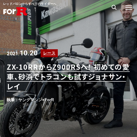
レッドバロンからすべてのライダーへ
10.20
2021.
レース
ZX-10RRからZ900RSへ！ 初めての愛
車、砂浜でトラコンも試すジョナサン・
レイ
執筆 : ヤングマシン×ForR