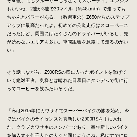
そ90度、でもクルーザーじゃなくてスポーティ。エンジン
もいいね。2速か3速で30マイル（約48km/h）で走っても
ちゃんとパワーがある。（教習車の）Z650からのステップ
アップに最高だったよ。初めての公道走行はスローペース
だったけど、周囲にはたくさんのドライバーがいるし、先
が読めないエリアも多い。車間距離を意識して走るのがい
い」
そう話しながら、Z900RSの気に入ったポイントを挙げて
いく絶対王者。奥様とは晴れた日曜日にタンデムで街に行
ってコーヒーを飲みたいそうだ。
「私は2015年にカワサキでスーパーバイクの旅を始め、今
ではバイクのライセンスと真新しいZ900RSを手に入れ
た。クラブカワサキのメンバーであり、毎年新しいバイク
を購入する何千人もの人々と同じようにね。私はすでにロ