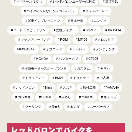
ビギナーお役立ち
レッドバロンユーザーの利点
那須MSL
バイクのソレなにがスゴイの！？
ウィズハーレー
試乗インプレッション
日本一周
ニンジャ
ハーレーダビッドソン
女性ライダー
SUZUKI
XR BAJA
キャンプツーリング
ROM
MT-09
クロスカブ
KAWASAKI
オフロード
ハーレー
メンテナンス
HONDA
ハンターカブ
CT125
那須モータースポーツランド
カスタム
ヤマハ
トライアンフ
BMW
ドゥカティ
中古車
レッドバロン
Ninja
スズキ
原付二種
YAMAHA
カワサキ
SR400
旅めし
Z900RS
キャンプ
ツーリング
R★B
ホンダ
スーパーカブ