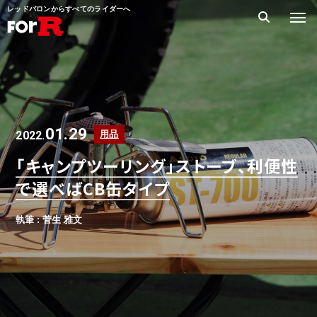
レッドバロンからすべてのライダーへ
01.29
2022.
用品
「キャンプツーリング」ストーブ、利便性
で選べばCB缶タイプ
執筆 : 菅生 雅文