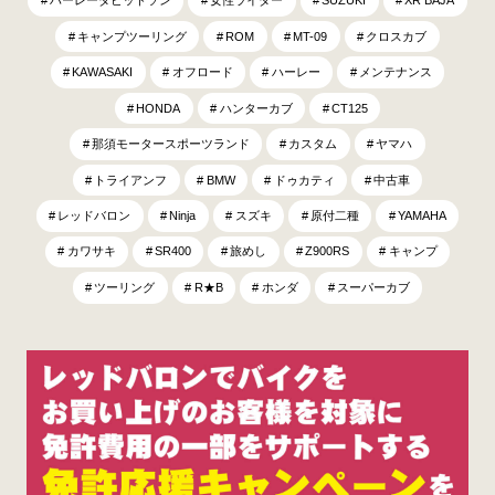
ハーレーダビッドソン
女性ライダー
SUZUKI
XR BAJA
キャンプツーリング
ROM
MT-09
クロスカブ
KAWASAKI
オフロード
ハーレー
メンテナンス
HONDA
ハンターカブ
CT125
那須モータースポーツランド
カスタム
ヤマハ
トライアンフ
BMW
ドゥカティ
中古車
レッドバロン
Ninja
スズキ
原付二種
YAMAHA
カワサキ
SR400
旅めし
Z900RS
キャンプ
ツーリング
R★B
ホンダ
スーパーカブ