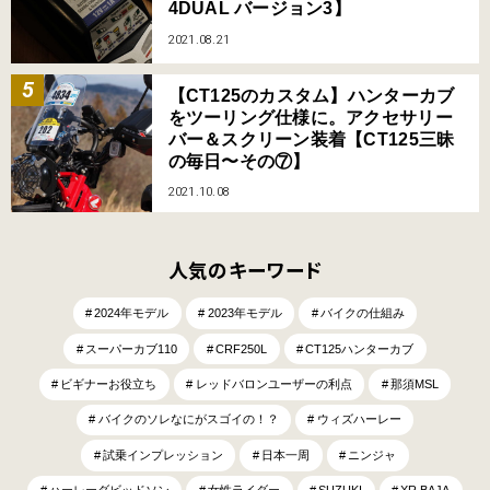
4DUAL バージョン3】
2021.08.21
【CT125のカスタム】ハンターカブ
をツーリング仕様に。アクセサリー
バー＆スクリーン装着【CT125三昧
の毎日〜その⑦】
2021.10.08
人気のキーワード
2024年モデル
2023年モデル
バイクの仕組み
スーパーカブ110
CRF250L
CT125ハンターカブ
ビギナーお役立ち
レッドバロンユーザーの利点
那須MSL
バイクのソレなにがスゴイの！？
ウィズハーレー
試乗インプレッション
日本一周
ニンジャ