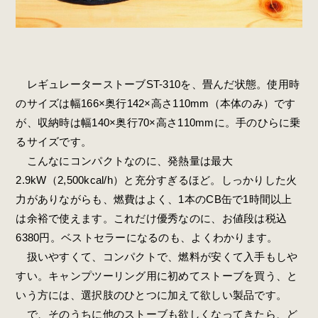
レギュレーターストーブST-310を、畳んだ状態。使用時
のサイズは幅166×奥行142×高さ110mm（本体のみ）です
が、収納時は幅140×奥行70×高さ110mmに。手のひらに乗
るサイズです。
こんなにコンパクトなのに、発熱量は最大
2.9kW（2,500kcal/h）と充分すぎるほど。しっかりした火
力がありながらも、燃費はよく、1本のCB缶で1時間以上
は余裕で使えます。これだけ優秀なのに、お値段は税込
6380円。ベストセラーになるのも、よくわかります。
扱いやすくて、コンパクトで、燃料が安くて入手もしや
すい。キャンプツーリング用に初めてストーブを買う、と
いう方には、選択肢のひとつに加えて欲しい製品です。
で、そのうちに他のストーブも欲しくなってきたら、ど