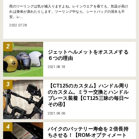
雨のツーリングは気が滅入りますよね。レインウエアを着ても、気温が高け
れば身体が蒸れたりします。ツーリング中なら、シートバッグの浸水も不
安。レ...
2022.07.28
ジェットヘルメットをオススメする
６つの理由
2021.08.18
【CT125のカスタム】ハンドル周り
のカスタム。ミラー交換とハンドル
ブレース装着【CT125三昧の毎日〜
その④】
2021.09.06
バイクのバッテリー寿命を２倍長持
ちさせる！【ROM-オプティメート