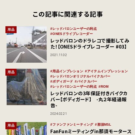
この記事に関連する記事
レッドバロンユーザーの利点
用品
ONESドライブレコーダー
レッドバロンのドラレコで撮影してみ
た！【ONESドライブレコーダー #03】
2021.11.02
用品インプレション
アイテムインプレッション
用品
レッドバロンオリジナルバイクカバー
ボディガード
バイクカバー
レッドバロンユーザーの利点
ROM
レッドバロンの3年保証付きバイクカ
バー【ボディガード】 -丸２年経過報
告-
2024.02.21
ファンファンミーティング
那須MSL
用品
FanFunミーティングin那須モータース