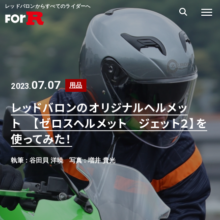
レッドバロンからすべてのライダーへ
07.07
2023.
用品
レッドバロンのオリジナルヘルメッ
ト 【ゼロスヘルメット ジェット２】を
使ってみた！
執筆 : 谷田貝 洋暁
写真 : 増井 貴光