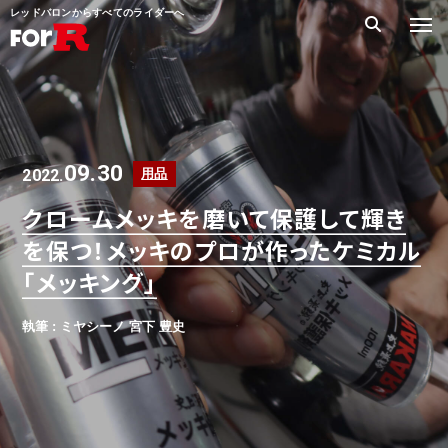
レッドバロンからすべてのライダーへ
09.30
2022.
用品
クロームメッキを磨いて保護して輝き
を保つ！メッキのプロが作ったケミカル
「メッキング」
執筆 : ミヤシーノ 宮下 豊史