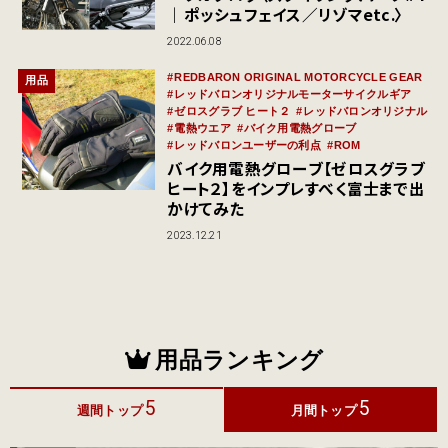
｜ポッシュフェイス／リゾマetc.〉
2022.06.08
REDBARON ORIGINAL MOTORCYCLE GEAR
用品
レッドバロンオリジナルモーターサイクルギア
ゼロスグラブ ヒート２
レッドバロンオリジナル
電熱ウエア
バイク用電熱グローブ
レッドバロンユーザーの利点
ROM
バイク用電熱グローブ【ゼロスグラブ
ヒート２】をインプレすべく富士まで出
かけてみた
2023.12.21
用品ランキング
5
5
週間トップ
月間トップ