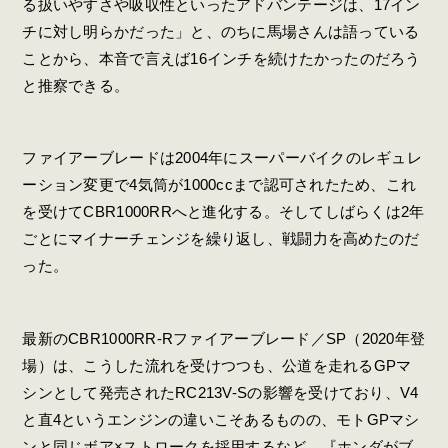
る扱いやすさや吸収性といったアドバンテージは、17イン
チに対し明らかだった」と、のちに馬場さんは語っている
ことから、本音で言えば16インチを続けたかったのだろう
と推察できる。
ファイアーブレードは2004年にスーパーバイクのレギュレ
ーション変更で4気筒が1000ccまで認可されたため、これ
を受けてCBR1000RRへと進化する。そしてしばらくは2年
ごとにマイナーチェンジを繰り返し、戦闘力を高めたのだ
った。
最新のCBR1000RR-Rファイアーブレード／SP（2020年登
場）は、こうした流れを受けつつも、公道を走れるGPマ
シンとして発売されたRC213V-Sの影響を受けており、V4
と直4というエンジンの違いこそあるものの、モトGPマシ
ンと同じボア×ストロークを採用するなど、『ホンダがブ