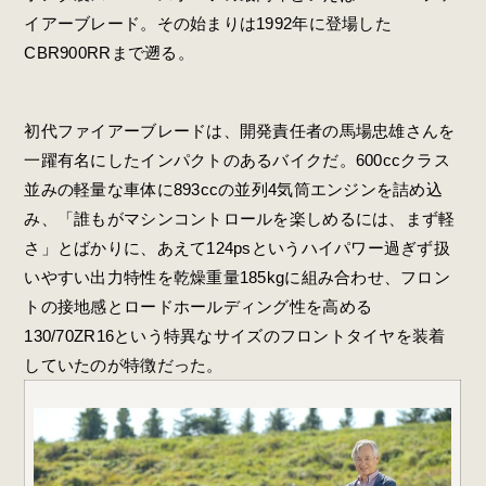
イアーブレード。その始まりは1992年に登場した
CBR900RRまで遡る。
初代ファイアーブレードは、開発責任者の馬場忠雄さんを
一躍有名にしたインパクトのあるバイクだ。600ccクラス
並みの軽量な車体に893ccの並列4気筒エンジンを詰め込
み、「誰もがマシンコントロールを楽しめるには、まず軽
さ」とばかりに、あえて124psというハイパワー過ぎず扱
いやすい出力特性を乾燥重量185kgに組み合わせ、フロン
トの接地感とロードホールディング性を高める
130/70ZR16という特異なサイズのフロントタイヤを装着
していたのが特徴だった。