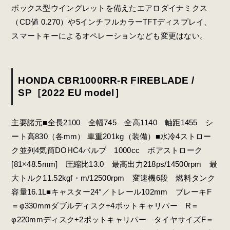
ボックス型ウイングレットを備えたエアロダイナミクス
（CD値 0.270）や5インチフルカラーTFTディスプレイ、
スマートキーによるオペレーションなども変更はない。
HONDA CBR1000RR-R FIREBLADE /
SP［2022 EU model］
主要諸元■全長2100 全幅745 全高1140 軸距1455 シ
ート高830（各mm） 車重201kg（装備）■水冷4ストロー
ク並列4気筒DOHC4バルブ 1000cc ボアストローク
[81×48.5mm] 圧縮比13.0 最高出力218ps/14500rpm 最
大トルク11.52kgf・m/12500rpm 変速機6段 燃料タンク
容量16.1L■キャスター24°／トレール102mm ブレーキF
＝φ330mmダブルディスク+4ポットキャリパー R＝
φ220mmディスク+2ポットキャリパー タイヤサイズF＝