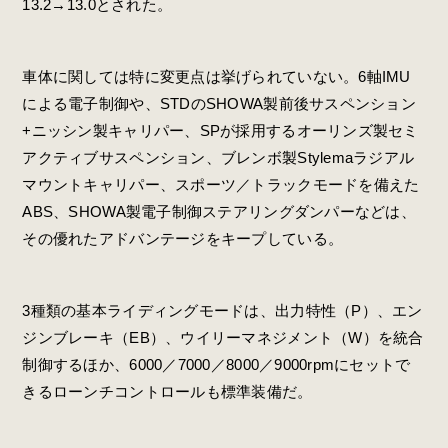
13.2→13.0とされた。
車体に関しては特に変更点は挙げられていない。6軸IMU
による電子制御や、STDのSHOWA製前後サスペンション
+ニッシン製キャリパー、SPが採用するオーリンズ製セミ
アクティブサスペンション、ブレンボ製Stylemaラジアル
マウントキャリパー、スポーツ／トラックモードを備えた
ABS、SHOWA製電子制御ステアリングダンパーなどは、
その優れたアドバンテージをキープしている。
3種類の基本ライディングモードは、出力特性（P）、エン
ジンブレーキ（EB）、ウイリーマネジメント（W）を統合
制御するほか、6000／7000／8000／9000rpmにセットで
きるローンチコントロールも標準装備だ。