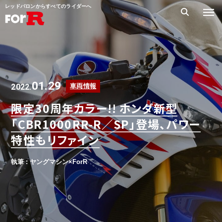
レッドバロンからすべてのライダーへ
01.29
2022.
車両情報
限定30周年カラー!! ホンダ新型
「CBR1000RR-R／SP」登場、パワー
特性もリファイン
執筆 : ヤングマシン×ForR