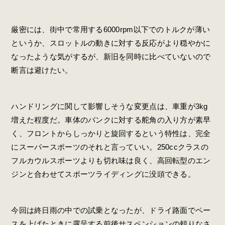
厳密には、街中で常用する6000rpm以下でのトルクが薄い
というか、スロットルの動きに対する反応がより穏やかに
なったような気がするが、新旧を同時に比べていないので
断言は避けたい。
ハンドリングに関して影響しそうな変更点は、車重が3kg
増えた程度だ。車体のバンクに対する舵角の入り方が素早
く、フロントからしっかりと旋回するという特性は、完全
にスーパースポーツのそれと言っていい。250ccクラスの
フルカウルスポーツよりも切れ味は良く、高回転型のエン
ジンと合わせてスポーツライディングに没頭できる。
今回は終日雨の中での試乗となったが、ドライ路面でペー
スを上げたときに露呈する前後サスペンションの頼りなさ