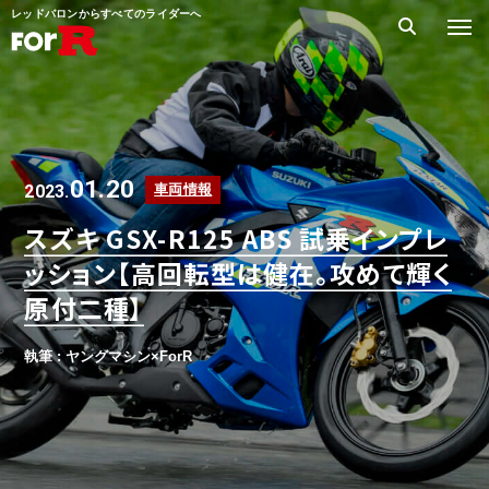
レッドバロンからすべてのライダーへ
01.20
2023.
車両情報
スズキ GSX-R125 ABS 試乗インプレ
ッション【高回転型は健在。攻めて輝く
原付二種】
執筆 : ヤングマシン×ForR