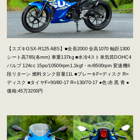
【スズキGSX-R125 ABS】■全長2000 全高1070 軸距1300
シート高785(各mm) 車重137kg ■水冷4スト単気筒DOHC4
バルブ 124cc 15ps/10500rpm1.1kgf・m/8500rpm 変速機6
段リターン 燃料タンク容量11L ■ブレーキF=ディスク R=
ディスク ■タイヤF=90/80-17 R=130/70-17 ●色:赤 黒 青 ●
価格:45万3200円