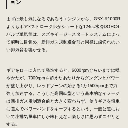
ョン
まずは最も気になるであろうエンジンから。GSX‐R1000R
よりもボア×ストローク比がショートな124cc水冷DOHC4
バルブ単気筒は、スズキイージースタートシステムによっ
て瞬時に目覚め、新排ガス規制適合前と同様に歯切れのい
い排気音を響かせる。
ギアをローに入れて発進すると、6000rpmぐらいまでは穏
やかだが、7000rpmを超えたあたりからグングンとパワー
が盛り上がり、レッドゾーンの始まる1万1500rpmまで力
強く加速する。こうした高回転型という基本的なイメージ
は新排ガス規制適合前と大きく変わらず、使うギアを慎重
に選んでパワーバンドをキープするという、一般公道にお
いて小排気量車にしか味わえない楽しさに思わずニヤリと
する。