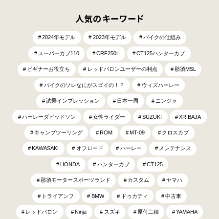
人気のキーワード
2024年モデル
2023年モデル
バイクの仕組み
スーパーカブ110
CRF250L
CT125ハンターカブ
ビギナーお役立ち
レッドバロンユーザーの利点
那須MSL
バイクのソレなにがスゴイの！？
ウィズハーレー
試乗インプレッション
日本一周
ニンジャ
ハーレーダビッドソン
女性ライダー
SUZUKI
XR BAJA
キャンプツーリング
ROM
MT-09
クロスカブ
KAWASAKI
オフロード
ハーレー
メンテナンス
HONDA
ハンターカブ
CT125
那須モータースポーツランド
カスタム
ヤマハ
トライアンフ
BMW
ドゥカティ
中古車
レッドバロン
Ninja
スズキ
原付二種
YAMAHA