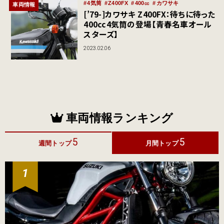
4気筒
Z400FX
400㏄
カワサキ
車両情報
[’79-]カワサキ Z400FX：待ちに待った
400cc4気筒の登場【青春名車オール
スターズ】
2023.02.06
車両情報ランキング
5
5
週間トップ
月間トップ