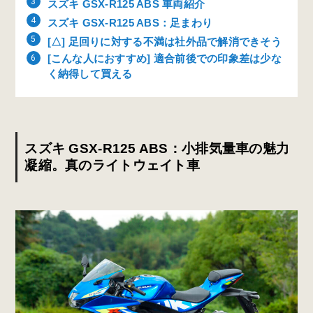
スズキ GSX-R125 ABS 車両紹介
スズキ GSX-R125 ABS：足まわり
[△] 足回りに対する不満は社外品で解消できそう
[こんな人におすすめ] 適合前後での印象差は少な
く納得して買える
スズキ GSX-R125 ABS：小排気量車の魅力
凝縮。真のライトウェイト車