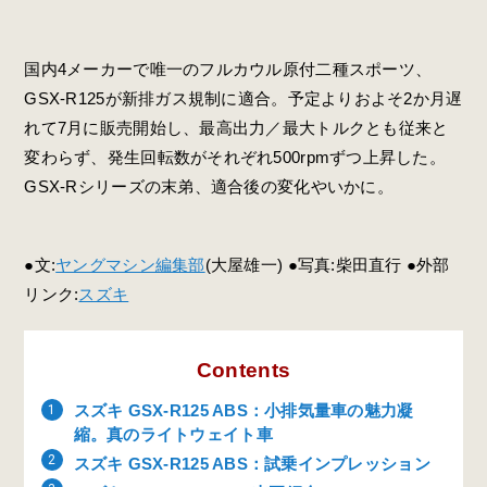
国内4メーカーで唯一のフルカウル原付二種スポーツ、
GSX-R125が新排ガス規制に適合。予定よりおよそ2か月遅
れて7月に販売開始し、最高出力／最大トルクとも従来と
変わらず、発生回転数がそれぞれ500rpmずつ上昇した。
GSX-Rシリーズの末弟、適合後の変化やいかに。
●文:
ヤングマシン編集部
(大屋雄一) ●写真:柴田直行 ●外部
リンク:
スズキ
Contents
スズキ GSX-R125 ABS：小排気量車の魅力凝
縮。真のライトウェイト車
スズキ GSX-R125 ABS：試乗インプレッション