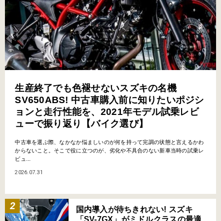
生産終了でも色褪せないスズキの名機
SV650ABS! 中古車購入前に知りたいポジシ
ョンと走行性能を、2021年モデル試乗レビ
ューで振り返り【バイク選び】
中古車を選ぶ際、なかなか悩ましいのが何を持って完調の状態と言えるかわ
からないこと。そこで役に立つのが、劣化や不具合のない新車当時の試乗レ
ビュ...
2026.07.31
国内導入が待ちきれない! スズキ
「SV-7GX」がミドルクラスの最適