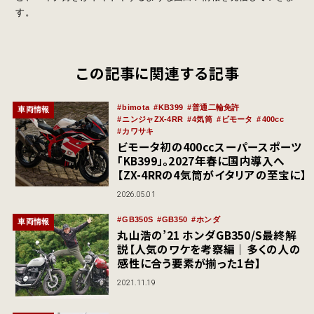
す。
この記事に関連する記事
bimota
KB399
普通二輪免許
車両情報
ニンジャZX-4RR
4気筒
ビモータ
400cc
カワサキ
ビモータ初の400ccスーパースポーツ
「KB399」。2027年春に国内導入へ
【ZX-4RRの4気筒がイタリアの至宝に】
2026.05.01
GB350S
GB350
ホンダ
車両情報
丸山浩の’21 ホンダGB350/S最終解
説【人気のワケを考察編｜多くの人の
感性に合う要素が揃った1台】
2021.11.19