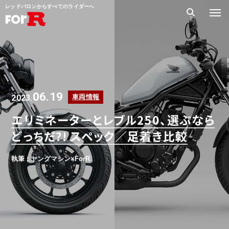
レッドバロンからすべてのライダーへ
06.19
2023.
車両情報
エリミネーターとレブル250、選ぶなら
どっちだ?! スペック／足着き比較
執筆 : ヤングマシン×ForR