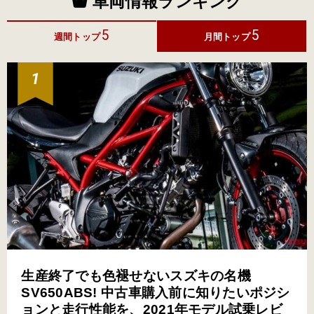
車両情報ランキング
5
5
週間トップ
月間トップ
生産終了でも色褪せないスズキの名機
SV650ABS! 中古車購入前に知りたいポジシ
ョンと走行性能を、2021年モデル試乗レビ