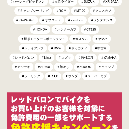
ハーレーダビッドソン
女性ライダー
SUZUKI
XR BAJA
キャンプツーリング
ROM
MT-09
クロスカブ
KAWASAKI
オフロード
ハーレー
メンテナンス
HONDA
ハンターカブ
CT125
那須モータースポーツランド
カスタム
ヤマハ
トライアンフ
BMW
ドゥカティ
中古車
レッドバロン
Ninja
スズキ
原付二種
YAMAHA
カワサキ
SR400
旅めし
Z900RS
キャンプ
ツーリング
R★B
ホンダ
スーパーカブ