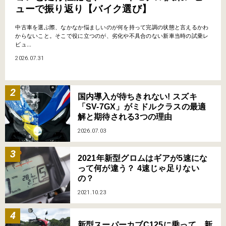
ューで振り返り【バイク選び】
中古車を選ぶ際、なかなか悩ましいのが何を持って完調の状態と言えるかわ
からないこと。そこで役に立つのが、劣化や不具合のない新車当時の試乗レ
ビュ...
2026.07.31
国内導入が待ちきれない! スズキ
「SV-7GX」がミドルクラスの最適
解と期待される3つの理由
2026.07.03
2021年新型グロムはギアが5速にな
って何が違う？ 4速じゃ足りない
の？
2021.10.23
新型スーパーカブC125に乗って、新