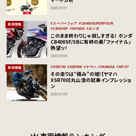
2022.07.21
スーパーフォア
CB400SUPERFOUR
車両情報
CB400SF
HONDA
ホンダ
このまま終わりじゃ寂しすぎる！ ホンダ
CB400SF/SBに有終の美「ファイナル」
熱望ッ！
2022.07.06
XSR700
XSR900
ヤマハ
YAMAHA
MT-07
車両情報
その走りは“極み”の域!【ヤマハ
XSR700】丸山浩の試乗インプレッショ
ン
2022.07.09