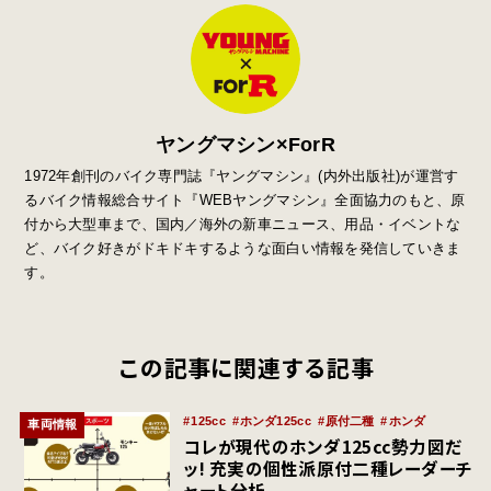
ヤングマシン×ForR
1972年創刊のバイク専門誌『ヤングマシン』
(
内外出版社
)
が運営す
るバイク情報総合サイト『
WEB
ヤングマシン』全面協力のもと、原
付から大型車まで、国内／海外の新車ニュース、用品・イベントな
ど、バイク好きがドキドキするような面白い情報を発信していきま
す。
この記事に関連する記事
125cc
ホンダ125cc
原付二種
ホンダ
車両情報
コレが現代のホンダ125cc勢力図だ
ッ! 充実の個性派原付二種レーダーチ
ャート分析