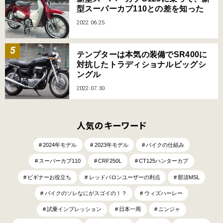
型スーパーカブ110との差を知った
2022.06.25
テンプターは本気の装備でSR400に
対抗したトラディショナルビッグシ
ングル
2022.07.30
人気のキーワード
2024年モデル
2023年モデル
バイクの仕組み
スーパーカブ110
CRF250L
CT125ハンターカブ
ビギナーお役立ち
レッドバロンユーザーの利点
那須MSL
バイクのソレなにがスゴイの！？
ウィズハーレー
試乗インプレッション
日本一周
ニンジャ