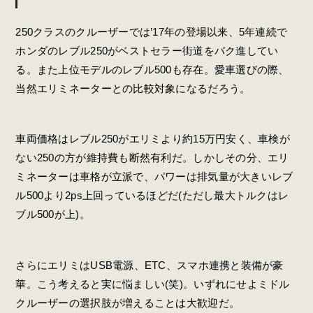
250クラスのクルーザーでは’17年の登場以来、5年連続で
ホンダのレブル250がベストセラー街道をバク進してい
る。また上位モデルのレブル500も存在。愛車選びの際、
当然エリミネーターとの比較対象になるだろう。
車両価格はレブル250がエリミより約15万円安く、車検が
ない250の方が維持費も断然有利だ。しかしその分、エリ
ミネーターは車格が立派で、パワーは排気量が大きいレブ
ル500より2ps上回っているほどだ(ただし最大トルクはレ
ブル500が上)。
さらにエリミはUSB電源、ETC、スマホ連携と装備が豪
華。こう考えると実に悩ましい(笑)。いずれにせよミドル
クルーザーの選択肢が増えることは大歓迎だ。