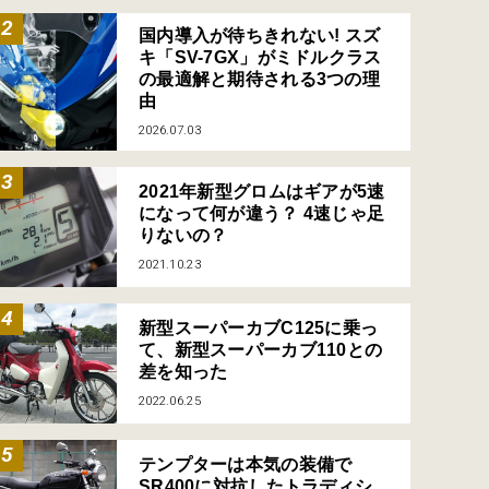
国内導入が待ちきれない! スズ
キ「SV-7GX」がミドルクラス
の最適解と期待される3つの理
由
2026.07.03
2021年新型グロムはギアが5速
になって何が違う？ 4速じゃ足
りないの？
2021.10.23
新型スーパーカブC125に乗っ
て、新型スーパーカブ110との
差を知った
2022.06.25
テンプターは本気の装備で
SR400に対抗したトラディシ