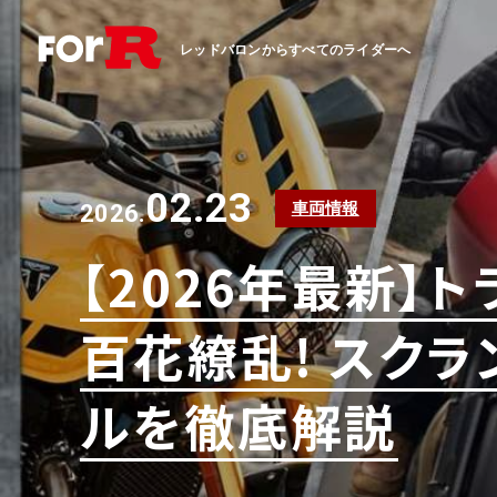
レッドバロンからすべてのライダーへ
02.23
車両情報
2026.
【2026年最新】ト
百花繚乱! スク
ルを徹底解説