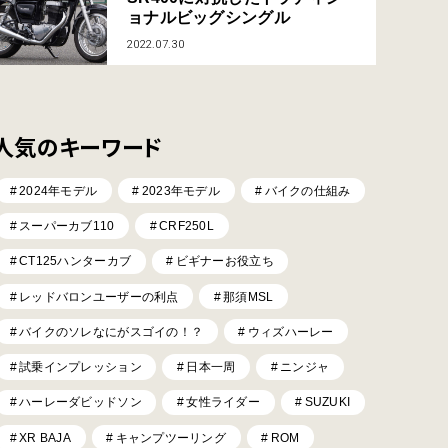
ョナルビッグシングル
2022.07.30
人気のキーワード
2024年モデル
2023年モデル
バイクの仕組み
スーパーカブ110
CRF250L
CT125ハンターカブ
ビギナーお役立ち
レッドバロンユーザーの利点
那須MSL
バイクのソレなにがスゴイの！？
ウィズハーレー
試乗インプレッション
日本一周
ニンジャ
ハーレーダビッドソン
女性ライダー
SUZUKI
XR BAJA
キャンプツーリング
ROM