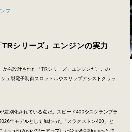
アンフ
「TRシリーズ」エンジンの実力
、一から設計された「TRシリーズ」エンジンだ。この
、ボッシュ製電子制御スロットルやスリップアシストクラッ
が差別化されている点だ。スピード400やスクランブラ
が、2026年モデルとして加わった「スラクストン400」と
％(2ps)パワーアップした42ps/9000rpmへと進