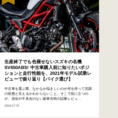
生産終了でも色褪せないスズキの名機
SV650ABS! 中古車購入前に知りたいポジ
ションと走行性能を、2021年モデル試乗レ
ビューで振り返り【バイク選び】
中古車を選ぶ際、なかなか悩ましいのが何を持って完調
の状態と言えるかわからないこと。そこで役に立つの
が、劣化や不具合のない新車当時の試乗レビュ...
2026.07.31