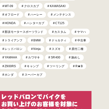
MT-09
クロスカブ
KAWASAKI
オフロード
ハーレー
メンテナンス
HONDA
ハンターカブ
CT125
那須モータースポーツランド
カスタム
ヤマハ
トライアンフ
BMW
ドゥカティ
中古車
レッドバロン
Ninja
スズキ
原付二種
YAMAHA
カワサキ
SR400
旅めし
Z900RS
キャンプ
ツーリング
R★B
ホンダ
スーパーカブ