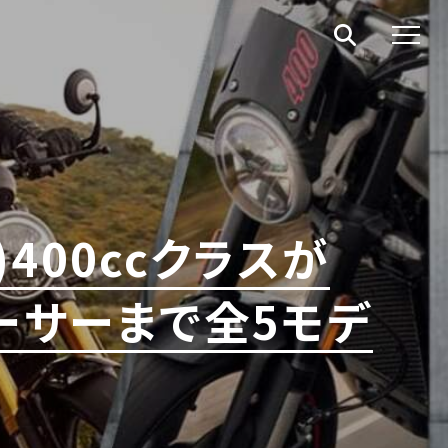
)400ccクラスが
ーサーまで全5モデ