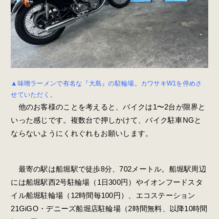
▲味噌ラーメンで有名な『大島』の駐輪場。カワサキW1を停めさ
せていただく。
他のお客様のことを考えると、バイクは1〜2台が限界と
いった感じです。複数台で押しかけて、バイク駐車NGと
ならないようにくれぐれもお願いします。
最寄の駅は船堀駅で徒歩8分、702メートル。船堀駅周辺
には船堀駅西2号駐輪場（1日300円）やイオンフードスタ
イル船堀駐輪場（12時間毎100円）、エコステーション
21GiGO・デニーズ船堀店駐輪場（2時間無料、以降10時間