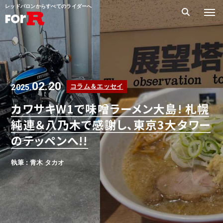
レッドバロンからすべてのライダーへ
02.20
2025.
コラム＆エッセイ
カワサキW1で味噌ラーメン大島! 札幌
純連＆八乃木で感謝し、東京3大タワー
のテッペンへ!!
執筆 : 青木 タカオ