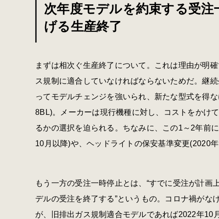
次年度モデルを約束する受注
げる生産終了
まずは相次ぐ生産終了について。これは理由が明確で
ス規制に適合していなければならないためだ。継続生
ってモデルチェンジを強いられ、新たな型式を得なけ
8BL)。メーカーは現行機種に対し、コストをかけ
るかの選択を迫られる。ちなみに、この1～2年前に生
10月以降)や、ヘッドライトの保安基準変更(2020
もう一方の受注一時停止とは、“すでに受注が計画
デルの受注を終了する”というもの。コロナ禍がな
が、旧排出ガス規制適合モデルであれば2022年1