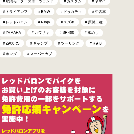
那須モータースポーツランド
カスタム
ヤマハ
トライアンフ
BMW
ドゥカティ
中古車
レッドバロン
Ninja
スズキ
原付二種
YAMAHA
カワサキ
SR400
旅めし
Z900RS
キャンプ
ツーリング
R★B
ホンダ
スーパーカブ