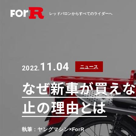
レッドバロンからすべてのライダーへ
11.04
ニュース
2022.
なぜ新車が買えな
止の理由とは
執筆 : ヤングマシン×ForR