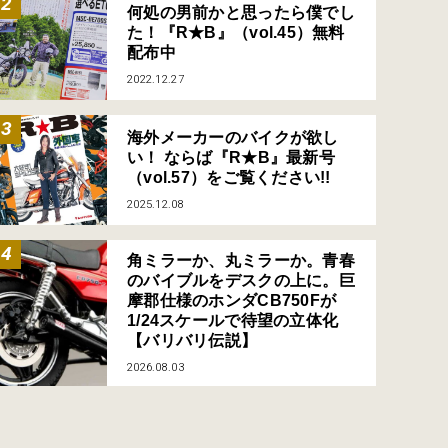
何処の男前かと思ったら僕でし
た！『R★B』（vol.45）無料
配布中
2022.12.27
海外メーカーのバイクが欲し
い！ ならば『R★B』最新号
（vol.57）をご覧ください!!
2025.12.08
角ミラーか、丸ミラーか。青春
のバイブルをデスクの上に。巨
摩郡仕様のホンダCB750Fが
1/24スケールで待望の立体化
【バリバリ伝説】
2026.08.03