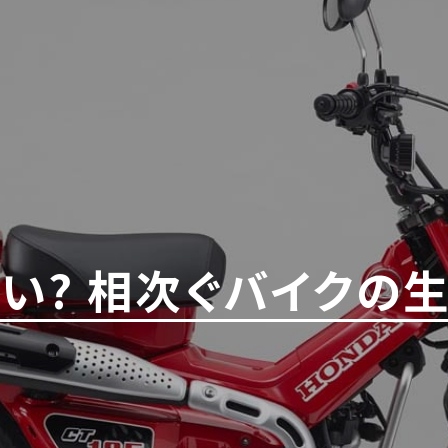
い? 相次ぐバイクの