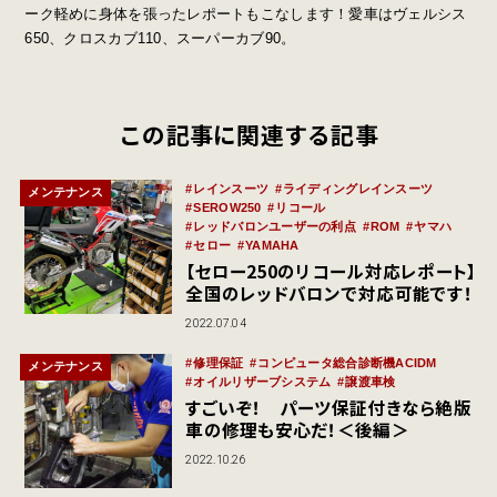
ーク軽めに身体を張ったレポートもこなします！愛車はヴェルシス
650、クロスカブ110、スーパーカブ90。
この記事に関連する記事
レインスーツ
ライディングレインスーツ
メンテナンス
SEROW250
リコール
レッドバロンユーザーの利点
ROM
ヤマハ
セロー
YAMAHA
【セロー250のリコール対応レポート】
全国のレッドバロンで対応可能です！
2022.07.04
修理保証
コンピュータ総合診断機ACIDM
メンテナンス
オイルリザーブシステム
譲渡車検
すごいぞ！ パーツ保証付きなら絶版
車の修理も安心だ！＜後編＞
2022.10.26