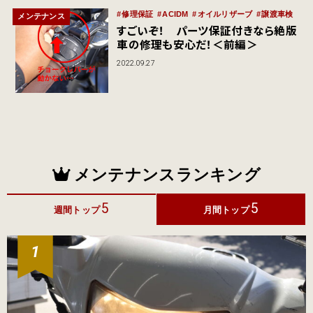
修理保証
ACIDM
オイルリザーブ
譲渡車検
メンテナンス
すごいぞ！ パーツ保証付きなら絶版
車の修理も安心だ！＜前編＞
2022.09.27
メンテナンスランキング
5
5
週間トップ
月間トップ