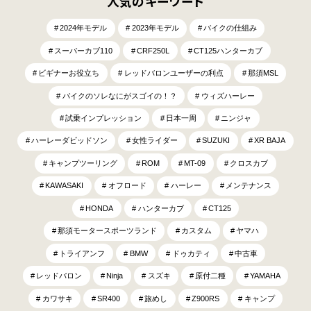
人気のキーワード
2024年モデル
2023年モデル
バイクの仕組み
スーパーカブ110
CRF250L
CT125ハンターカブ
ビギナーお役立ち
レッドバロンユーザーの利点
那須MSL
バイクのソレなにがスゴイの！？
ウィズハーレー
試乗インプレッション
日本一周
ニンジャ
ハーレーダビッドソン
女性ライダー
SUZUKI
XR BAJA
キャンプツーリング
ROM
MT-09
クロスカブ
KAWASAKI
オフロード
ハーレー
メンテナンス
HONDA
ハンターカブ
CT125
那須モータースポーツランド
カスタム
ヤマハ
トライアンフ
BMW
ドゥカティ
中古車
レッドバロン
Ninja
スズキ
原付二種
YAMAHA
カワサキ
SR400
旅めし
Z900RS
キャンプ