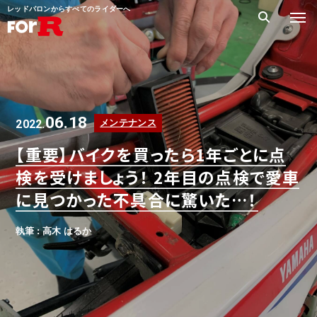
レッドバロンからすべてのライダーへ
06.18
2022.
メンテナンス
【重要】バイクを買ったら1年ごとに点
検を受けましょう！ 2年目の点検で愛車
に見つかった不具合に驚いた…！
執筆 : 高木 はるか