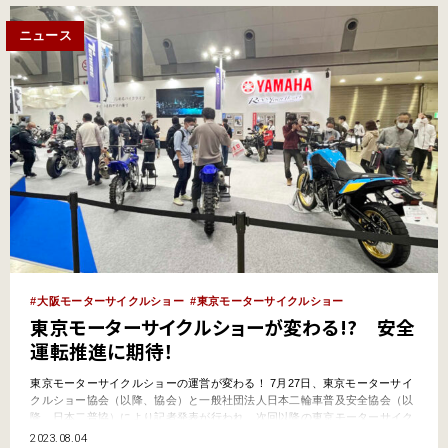
ニュース
大阪モーターサイクルショー
東京モーターサイクルショー
東京モーターサイクルショーが変わる!? 安全
運転推進に期待！
東京モーターサイクルショーの運営が変わる！ 7月27日、東京モーターサイ
クルショー協会（以降、協会）と一般社団法人日本二輪車普及安全協会（以
降、日本二普協）により記者発表が行われ、次回以降の東京モーターサイク
ルショーの運営組織が協会から日本二普協に移管されること、さらには来年
2023.08.04