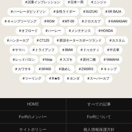
試乗インプレッション
日本一周
ニンジャ
ハーレーダビッドソン
女性ライダー
SUZUKI
XR BAJA
キャンプツーリング
ROM
MT-09
クロスカブ
KAWASAKI
オフロード
ハーレー
メンテナンス
HONDA
ハンターカブ
CT125
那須モータースポーツランド
カスタム
ヤマハ
トライアンフ
BMW
ドゥカティ
中古車
レッドバロン
Ninja
スズキ
原付二種
YAMAHA
カワサキ
SR400
旅めし
Z900RS
キャンプ
ツーリング
R★B
ホンダ
スーパーカブ
HOME
すべての記事
ForRのメンバー
ForRについて
サイトポリシー
個人情報保護方針