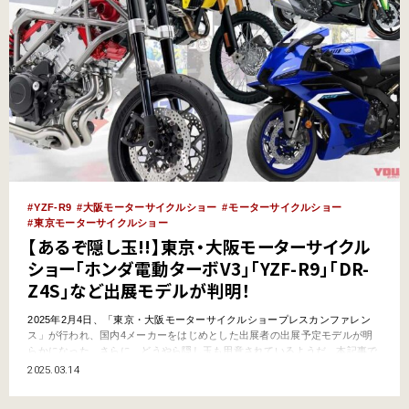
YZF-R9
大阪モーターサイクルショー
モーターサイクルショー
東京モーターサイクルショー
【あるぞ隠し玉!!】東京・大阪モーターサイクル
ショー「ホンダ電動ターボV3」「YZF-R9」「DR-
Z4S」など出展モデルが判明！
2025年2月4日、「東京・大阪モーターサイクルショープレスカンファレン
ス」が行われ、国内4メーカーをはじめとした出展者の出展予定モデルが明
らかになった。さらに、どうやら隠し玉も用意されているようだ。本記事で
は国内4メーカーの出展予定と東京・大阪モーターサイクルショーの開催概
2025.03.14
要をお伝えしたい。 ●文:ヤングマシン編集部 さとみ（すとぷり）がアンバ
サダーに就任！開催 日本二輪車普及安全協会は、…