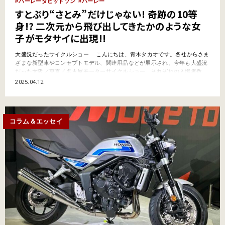
ハーレーダビッドソン
ハーレー
すとぷり“さとみ”だけじゃない! 奇跡の10等
身!? 二次元から飛び出してきたかのような女
子がモタサイに出現!!
大盛況だったサイクルショー こんにちは、青木タカオです。各社からさま
ざまな新型車やコンセプトモデル、関連用品などが展示され、今年も大盛況
だった大阪／東京／名古屋モーターサイクルショー。それぞれの入場者数
が、主催者から発表されているので、ここでまとめておきましょう。 ■第41
2025.04.12
回大阪モーターサイクルショー2025 入場者数（インテックス大阪）3月21日
(金) 1万6556人3月22日(土) 2万…
コラム＆エッセイ