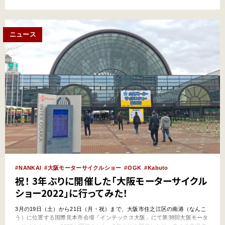
（2024年）の第51回東京モーターサイクルショーの開催概要について説明が
行われた。 第50回開催は3日連続の雨だったが…
ニュース
NANKAI
大阪モーターサイクルショー
OGK
Kabuto
祝！ 3年ぶりに開催した「大阪モーターサイクル
ショー2022」に行ってみた！
3月の19日（土）から21日（月・祝）まで、大阪市住之江区の南港（なんこ
う）に位置する国際見本市会場「インテックス大阪」にて第38回大阪モータ