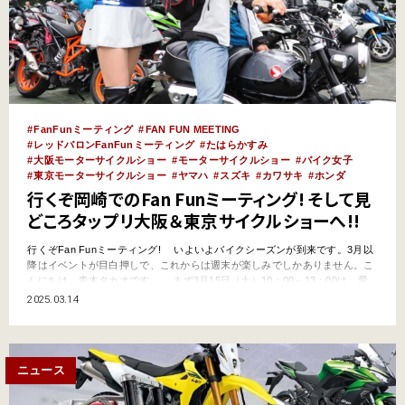
FanFunミーティング
FAN FUN MEETING
レッドバロンFanFunミーティング
たはらかすみ
大阪モーターサイクルショー
モーターサイクルショー
バイク女子
東京モーターサイクルショー
ヤマハ
スズキ
カワサキ
ホンダ
行くぞ岡崎でのFan Funミーティング! そして見
どころタップリ大阪＆東京サイクルショーへ!!
行くぞFan Funミーティング! いよいよバイクシーズンが到来です。3月以
降はイベントが目白押しで、これからは週末が楽しみでしかありません。こ
んにちは、青木タカオです。 まず3月15日（土）10：00～13：00は、愛
知県岡崎市の岡崎中央総合公園で「レッドバロン」主催のユーザー参加型イ
2025.03.14
ベント「2025年 第1回 Fan Funミーティング」が開催されます。
https://www.redb…
ニュース