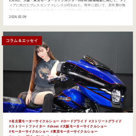
ィアに向けたプレスカンファレンスが行われた。昨年に続いて、若年層や無
関心層を誘客するための施策について詳細が明かされたのでレポートした
い。 モンスターストライクとのコラボが実現！ モンストとは？ 今年の大
2026.02.09
阪・東京モーターサイクルショーは例年以上に盛り上がること間違いな
し！ なぜならソーシャルゲームのセールスランキング…
コラム＆エッセイ
名古屋モーターサイクルショー
ロードグライド
ストリートグライド
ストリートファイター
shoei
大阪モーターサイクルショー
モーターサイクルショー
東京モーターサイクルショー