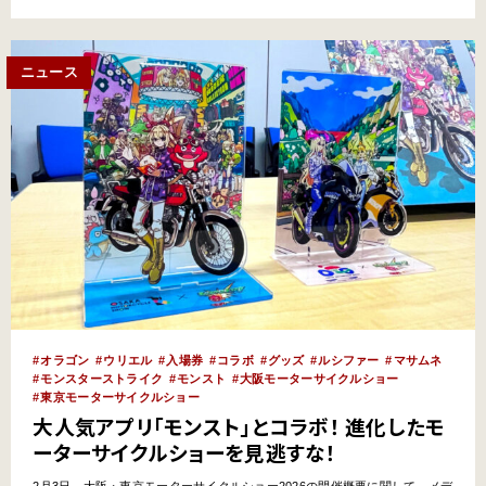
CB400スーパーフォア（※参考出品）が華々しく登場し、来場者を沸かせて
おりました。 ※正式には『CB4…
ニュース
オラゴン
ウリエル
入場券
コラボ
グッズ
ルシファー
マサムネ
モンスターストライク
モンスト
大阪モーターサイクルショー
東京モーターサイクルショー
大人気アプリ「モンスト」とコラボ！ 進化したモ
ーターサイクルショーを見逃すな！
2月3日、大阪・東京モーターサイクルショー2026の開催概要に関して、メデ