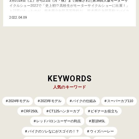
3月の19日（土）から21日（月・祝）まで開催された第38回大阪モーターサ
イクルショー2022で「史上初!? 高校生がモーターサイクルショーに出展！」
と話題になったのが、熊本県立矢部高等学校だ。 熊本県立矢部高校はバイク
通学が盛ん！ 矢部高校は熊本県の山間の街、山都町（やまとちょう）にあっ
2022.04.09
て、普通科のほかに食農科学科と林業科学科も設置されている特色のある県
立高校だ。阿蘇南外輪山の南山麓に位置す…
KEYWORDS
人気のキーワード
2024年モデル
2023年モデル
バイクの仕組み
スーパーカブ110
CRF250L
CT125ハンターカブ
ビギナーお役立ち
レッドバロンユーザーの利点
那須MSL
バイクのソレなにがスゴイの！？
ウィズハーレー