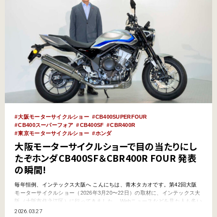
大阪モーターサイクルショー
CB400SUPERFOUR
CB400スーパーフォア
CB400SF
CBR400R
東京モーターサイクルショー
ホンダ
大阪モーターサイクルショーで目の当たりにし
たぞホンダCB400SF＆CBR400R FOUR 発表
の瞬間!
毎年恒例、インテックス大阪へ こんにちは、青木タカオです。第42回大阪
モーターサイクルショー（2026年3月20〜22日）の取材に、インテックス大
阪（大阪市住之江区）に行ってきました。 Webニュースなどを見た人も多い
かと思います。ボクも記事を書きました。かねてから噂されていたホンダ
2026.03.27