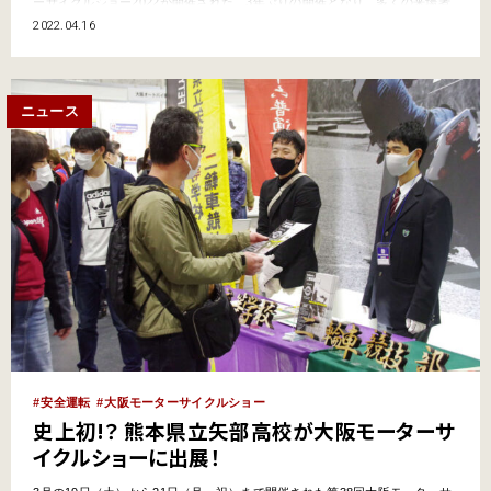
ーサイクルショー2022が開催された。3年ぶりの開催となり、多くの来場者
（3日間計33,781名）で賑わったが、コロナ禍ということで、ニューモデル
2022.04.16
試乗会やステージイベントなどは残念ながら中止に。なお、感染防止対策と
して、入場制限が設けられたほか、例年より通路…
ニュース
安全運転
大阪モーターサイクルショー
史上初!？ 熊本県立矢部高校が大阪モーターサ
イクルショーに出展！