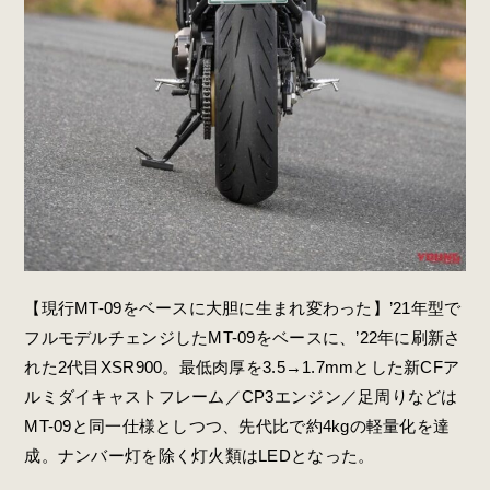
【現行MT-09をベースに大胆に生まれ変わった】’21年型で
フルモデルチェンジしたMT-09をベースに、’22年に刷新さ
れた2代目XSR900。最低肉厚を3.5→1.7mmとした新CFア
ルミダイキャストフレーム／CP3エンジン／足周りなどは
MT-09と同一仕様としつつ、先代比で約4kgの軽量化を達
成。ナンバー灯を除く灯火類はLEDとなった。