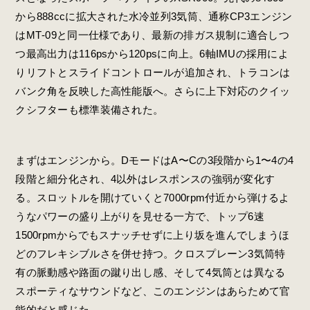
から888ccに拡大された水冷並列3気筒、通称CP3エンジン
はMT‐09と同一仕様であり、最新の排ガス規制に適合しつ
つ最高出力は116psから120psに向上。6軸IMUの採用によ
りリフトとスライドコントロールが追加され、トラコンは
バンク角を反映した高性能版へ。さらに上下対応のクイッ
クシフターも標準装備された。
まずはエンジンから。DモードはA〜Cの3段階から1〜4の4
段階と細分化され、4以外はレスポンスの強弱が変化す
る。スロットルを開けていくと7000rpm付近から弾けるよ
うなパワーの盛り上がりを見せる一方で、トップ6速
1500rpmからでもスナッチせずに上り坂を進んでしまうほ
どのフレキシブルさを併せ持つ。クロスプレーン3気筒特
有の脈動感や路面の蹴り出し感、そして4気筒とは異なる
スポーティなサウンドなど、このエンジンはあらためて官
能的だと感じた。