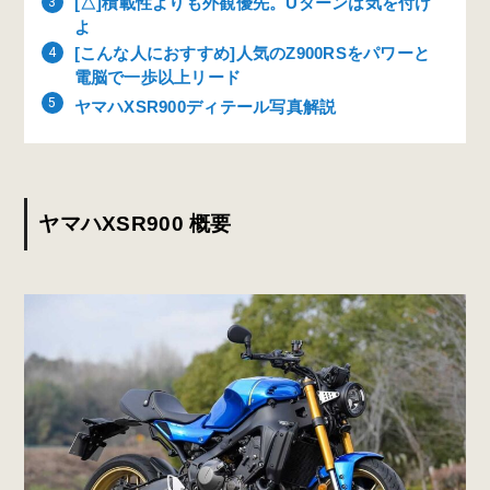
[△]積載性よりも外観優先。Uターンは気を付け
よ
[こんな人におすすめ]人気のZ900RSをパワーと
電脳で一歩以上リード
ヤマハXSR900ディテール写真解説
ヤマハXSR900 概要