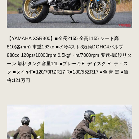
【YAMAHA XSR900】■全長2155 全高1155 シート高
810(各mm) 車重193kg ■水冷4スト3気筒DOHC4バルブ
888cc 120ps/10000rpm 9.5kgf・m/7000rpm 変速機6段リタ
ーン 燃料タンク容量14L ■ブレーキF=ディスク R=ディス
ク ■タイヤF=120/70RZR17 R=180/55ZR17 ●色:青 黒 ●価
格:121万円