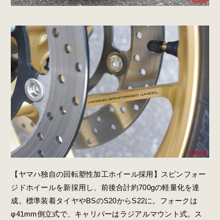
【ヤマハ独自の回転塑性加工ホイール採用】スピンフォー
ジドホイールを新採用し、前後合計約700gの軽量化を達
成。標準装着タイヤやBSのS20からS22に。フォークは
φ41mm倒立式で、キャリパーはラジアルマウント式。ス