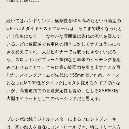
続いてはハンドリング。横剛性を50％高めたという新型の
CFアルミダイキャストフレームは、そこまで硬くなったと
いう印象はなく、しなやかな雰囲気は先代の流れを汲んで
いる。どの速度域でも車体の傾きに対してナチュラルに向
きを変えてくれ、大型ビギナーでも取っ付きやすいだろ
う。スロットルやブレーキ操作など車体のピッチングを組
み合わせることで、さらに高い旋回力を引き出すことが可
能だ。スイングアームが先代比で55mm長いため、ベース
となったMT-09ほどクイックに向きを変えるタイプではな
いが、高速道路での直進安定性も含め、むしろXSR900が
大型ネイキッドとしてのベーシックだと思える。
ブレンボの純ラジアルマスターによるフロントブレーキ
は、高い効力を自在にコントロールでき、特にリリース方