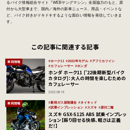
るバイク情報総合サイト『
WEB
ヤングマシン』全面協力のもと、原
付から大型車まで、国内／海外の新車ニュース、用品・イベントな
ど、バイク好きがドキドキするような面白い情報を発信していきま
す。
この記事に関連する記事
ホーク11
2022年モデル
アフリカツイン
車両情報
カフェレーサー
ホンダ
ホンダ ホーク11 [’22後期新型バイク
カタログ]：大人の時間を楽しむための
カフェレーサー
2022.08.16
新排ガス規制適合
ネイキッド
車両情報
試乗インプレッション
スズキ
原付二種
スズキ GSX-S125 ABS 試乗インプレッ
ション【振り回せる快感、軽さは正義
だ！】