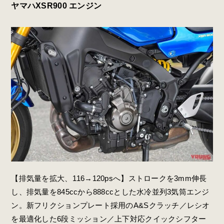
ヤマハXSR900 エンジン
【排気量を拡大、116→120psへ】ストロークを3mm伸長
し、排気量を845ccから888ccとした水冷並列3気筒エンジ
ン。新フリクションプレート採用のA&Sクラッチ／レシオ
を最適化した6段ミッション／上下対応クイックシフター