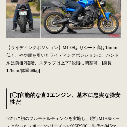
【ライディングポジション】MT-09よりシート高は15mm
低く、やや腰を引いたライディングポジションに。ハンド
ルは前後2段階、ステップは上下2段階に調整可。[身長
175cm/体重68kg]
[◯]官能的な直3エンジン、基本に忠実な操安
性だ
’22年に初のフルモデルチェンジを実施し、現行MT‐09ベー
スとなったスポーツヘリテイジのXSR900。先代の845cc