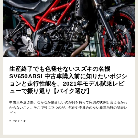
生産終了でも色褪せないスズキの名機
SV650ABS! 中古車購入前に知りたいポジシ
ョンと走行性能を、2021年モデル試乗レビ
ューで振り返り【バイク選び】
中古車を選ぶ際、なかなか悩ましいのが何を持って完調の状態と言えるかわ
からないこと。そこで役に立つのが、劣化や不具合のない新車当時の試乗レ
ビュ...
2026.07.31