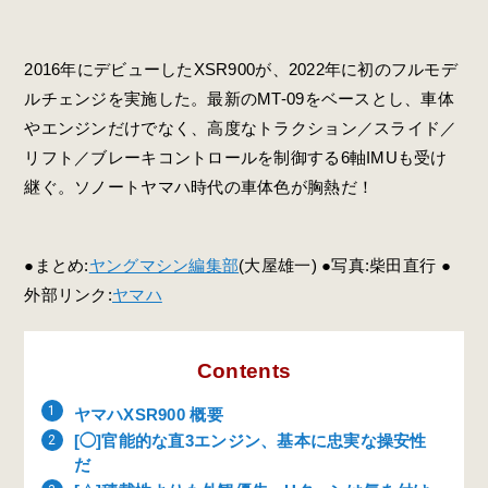
2016年にデビューしたXSR900が、2022年に初のフルモデ
ルチェンジを実施した。最新のMT-09をベースとし、車体
やエンジンだけでなく、高度なトラクション／スライド／
リフト／ブレーキコントロールを制御する6軸IMUも受け
継ぐ。ソノートヤマハ時代の車体色が胸熱だ！
●まとめ:
ヤングマシン編集部
(大屋雄一) ●写真:柴田直行 ●
外部リンク:
ヤマハ
Contents
ヤマハXSR900 概要
[◯]官能的な直3エンジン、基本に忠実な操安性
だ