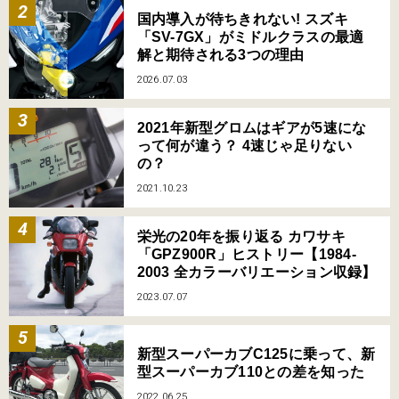
国内導入が待ちきれない! スズキ
「SV-7GX」がミドルクラスの最適
解と期待される3つの理由
2026.07.03
2021年新型グロムはギアが5速にな
って何が違う？ 4速じゃ足りない
の？
2021.10.23
栄光の20年を振り返る カワサキ
「GPZ900R」ヒストリー【1984-
2003 全カラーバリエーション収録】
2023.07.07
新型スーパーカブC125に乗って、新
型スーパーカブ110との差を知った
2022.06.25