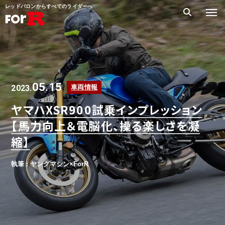
レッドバロンからすべてのライダーへ
05.15
2023.
車両情報
ヤマハXSR900試乗インプレッション
【馬力向上＆電脳化、操る楽しさを凝
縮】
執筆 : ヤングマシン×ForR