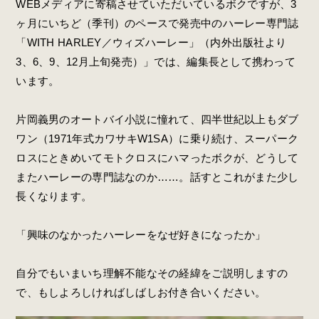
WEBメディアに寄稿させていただいているボクですが、3
ヶ月にいちど（季刊）のペースで発売中のハーレー専門誌
「WITH HARLEY／ウィズハーレー」（内外出版社より
3、6、9、12月上旬発売）」では、編集長として携わって
います。
片岡義男のオートバイ小説に憧れて、四半世紀以上もダブ
ワン（1971年式カワサキW1SA）に乗り続け、スーパーク
ロスにときめいてモトクロスにハマったボクが、どうして
またハーレーの専門誌なのか……。話すとこれがまた少し
長くなります。
「興味のなかったハーレーをなぜ好きになったか」
自分でもいまいち理解不能なその経緯をご説明しますの
で、もしよろしければしばしお付き合いください。