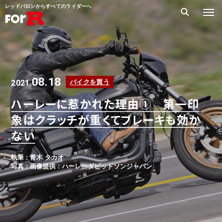
レッドバロンからすべてのライダーへ
08.18
2021.
バイクを買う
ハーレーに惹かれた理由① 第一印
象はクラッチが重くてブレーキも効か
ない
執筆 : 青木 タカオ
写真 : 画像提供：ハーレーダビッドソンジャパン