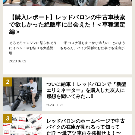
【購入レポート】レッドバロンの中古車検索
で欲しかった絶版車に出会えた！＜車種選定
編＞
そろそろエンジンに怒られそう… 汗 コロナ禍もすっかり過去のことのよう
にイベントやお祭りも大盛況！ もちろん、バイク関係のお仕事でも遠出が
増...
2023.09.02
ついに納車！ レッドバロンで『新型
エリミネーター』を購入した友人に
感想を聞いてみた…!!
2023.11.22
レッドバロンのホームページで中古
バイクの在庫が見れるって知って
た!? 〜激アツ車両を発掘せよ！〜