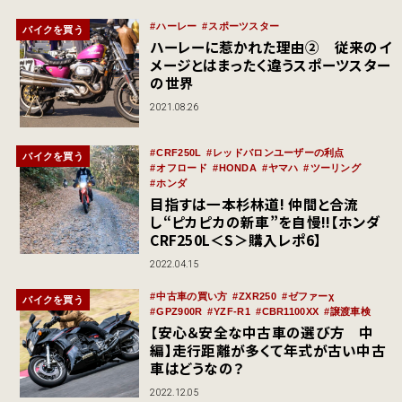
ハーレー
スポーツスター
バイクを買う
ハーレーに惹かれた理由② 従来のイ
メージとはまったく違うスポーツスター
の世界
2021.08.26
CRF250L
レッドバロンユーザーの利点
バイクを買う
オフロード
HONDA
ヤマハ
ツーリング
ホンダ
目指すは一本杉林道! 仲間と合流
し“ピカピカの新車”を自慢!!【ホンダ
CRF250L＜S＞購入レポ6】
2022.04.15
中古車の買い方
ZXR250
ゼファーχ
バイクを買う
GPZ900R
YZF-R1
CBR1100XX
譲渡車検
【安心＆安全な中古車の選び方 中
編】走行距離が多くて年式が古い中古
車はどうなの？
2022.12.05