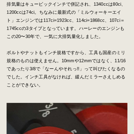
排気量はキュービックインチで併記され、1340ccは80ci、
1200ccは74ci。ちなみに最新式の「ミルウォーキーエイ
ト」エンジンでは117ci=1923cc、114ci=1868cc、107ci＝
1745ccの3タイプとなっています。ハーレーのエンジンも
この20〜30年で、一気に大排気量化しました。
ボルトやナットもインチ規格ですから、工具も国産のミリ
規格のものは使えません。10mmや12mmではなく、11/16
であったり3/8で「なーんやそれっ!!」って叫びたくなるの
でした。インチ工具がなければ、緩んだミラーさえしめる
ことができない。