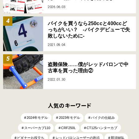
2026.06.03
バイクを買うなら250ccと400ccど
っちがいい？ -バイクデビューで失
敗しないために-
2021.09.04
盗難保険……僕がレッドバロンで中
古車を買った理由②
2022.01.30
人気のキーワード
2024年モデル
2023年モデル
バイクの仕組み
スーパーカブ110
CRF250L
CT125ハンターカブ
ビギナーお役立ち
レッドバロンユーザーの利点
那須MSL