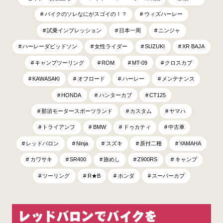
バイクのソレなにがスゴイの！？
ウィズハーレー
試乗インプレッション
日本一周
ニンジャ
ハーレーダビッドソン
女性ライダー
SUZUKI
XR BAJA
キャンプツーリング
ROM
MT-09
クロスカブ
KAWASAKI
オフロード
ハーレー
メンテナンス
HONDA
ハンターカブ
CT125
那須モータースポーツランド
カスタム
ヤマハ
トライアンフ
BMW
ドゥカティ
中古車
レッドバロン
Ninja
スズキ
原付二種
YAMAHA
カワサキ
SR400
旅めし
Z900RS
キャンプ
ツーリング
R★B
ホンダ
スーパーカブ