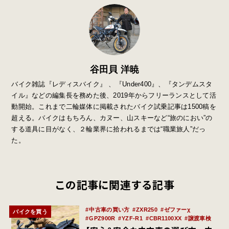
谷田貝 洋暁
バイク雑誌『レディスバイク』 、『Under400』、『タンデムスタ
イル』などの編集長を務めた後、2019年からフリーランスとして活
動開始。これまで二輪媒体に掲載されたバイク試乗記事は1500稿を
超える。バイクはもちろん、カヌー、山スキーなど“旅のにおい”の
する道具に目がなく、２輪業界に拾われるまでは“職業旅人”だっ
た。
この記事に関連する記事
中古車の買い方
ZXR250
ゼファーχ
バイクを買う
GPZ900R
YZF-R1
CBR1100XX
譲渡車検