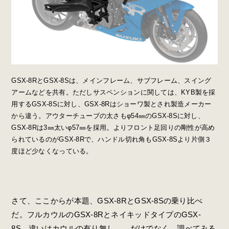
GSX-8RとGSX-8Sは、メインフレーム、サブフレーム、スイング
アームなどを共有。ただしサスペンションに関しては、KYB製を採
用するGSX-8Sに対し、GSX-8Rはショーワ製とされ製造メーカー
から違う。アウターチューブの太さもφ54㎜のGSX-8Sに対し、
GSX-8Rは3㎜太いφ57㎜を採用。よりフロント足回りの剛性が高め
られているのがGSX-8Rで、ハンドル切れ角もGSX-8Sより片側３
度ほど少なくなっている。
さて、ここからが本題、GSX-8RとGSX-8Sの乗り比べ
だ。フルカウルのGSX-8RとネイキッドタイプのGSX-
8S、違いはカウルの有り無し……だけでなく、調べてみる