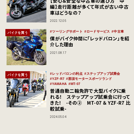
【安心＆安全な中古車の選び方 中
編】走行距離が多くて年式が古い中古
車はどうなの？
2022.12.05
ツーリングサポート
ロードサービス
中古車
バイクを買う
僕がバイク仲間に「レッドバロン」を紹
介した理由
2021.08.17
レッドバロンの利点
ステップアップ試乗会
バイクを買う
YZF-R7
那須モータースポーツランド
YAMAHA
MT-07
普通自動二輪免許で大型バイクに乗
れる！ ステップアップ試乗会に行って
きた！ -その② MT-07 ＆ YZF-R7 比
較試乗-
2024.05.04