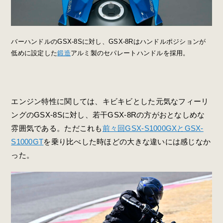
バーハンドルのGSX-8Sに対し、GSX-8Rはハンドルポジションが
低めに設定した
鍛造
アルミ製のセパレートハンドルを採用。
エンジン特性に関しては、キビキビとした元気なフィーリ
ングのGSX-8Sに対し、若干GSX-8Rの方がおとなしめな
雰囲気である。ただこれも
前々回GSX-S1000GXとGSX-
S1000GT
を乗り比べした時ほどの大きな違いには感じなか
った。