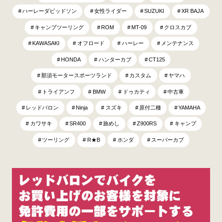
ハーレーダビッドソン
女性ライダー
SUZUKI
XR BAJA
キャンプツーリング
ROM
MT-09
クロスカブ
KAWASAKI
オフロード
ハーレー
メンテナンス
HONDA
ハンターカブ
CT125
那須モータースポーツランド
カスタム
ヤマハ
トライアンフ
BMW
ドゥカティ
中古車
レッドバロン
Ninja
スズキ
原付二種
YAMAHA
カワサキ
SR400
旅めし
Z900RS
キャンプ
ツーリング
R★B
ホンダ
スーパーカブ