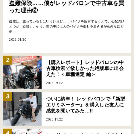
盗難保険……僕がレッドバロンで中古車を買
った理由②
盗難は、減っているとはいうけれど…… バイクを所有するうえで、心配のひ
とつが「盗難」。そう、世の中には人のバイクを盗む不届き者が意外なほど
多...
2022.01.30
【購入レポート】レッドバロンの中
古車検索で欲しかった絶版車に出会
えた！＜車種選定 編＞
2023.09.02
ついに納車！ レッドバロンで『新型
エリミネーター』を購入した友人に
感想を聞いてみた…!!
2023.11.22