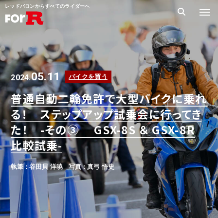
レッドバロンからすべてのライダーへ
05.11
2024.
バイクを買う
普通自動二輪免許で大型バイクに乗れ
る！ ステップアップ試乗会に行ってき
た！ -その③ GSX-8S ＆ GSX-8R
比較試乗-
執筆 : 谷田貝 洋暁
写真 : 真弓 悟史