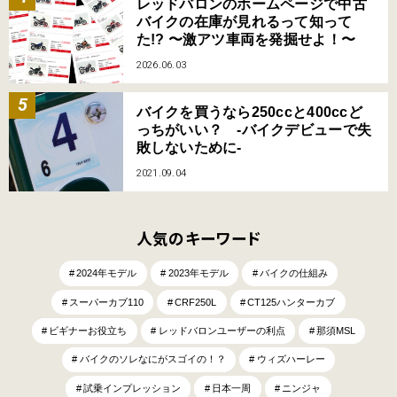
レッドバロンのホームページで中古
バイクの在庫が見れるって知って
た!? 〜激アツ車両を発掘せよ！〜
2026.06.03
バイクを買うなら250ccと400ccど
っちがいい？ -バイクデビューで失
敗しないために-
2021.09.04
人気のキーワード
2024年モデル
2023年モデル
バイクの仕組み
スーパーカブ110
CRF250L
CT125ハンターカブ
ビギナーお役立ち
レッドバロンユーザーの利点
那須MSL
バイクのソレなにがスゴイの！？
ウィズハーレー
試乗インプレッション
日本一周
ニンジャ