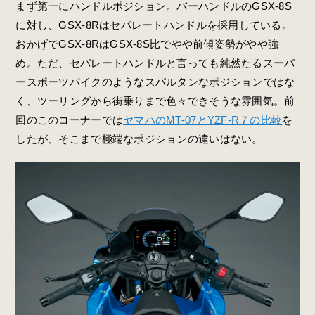
まず第一にハンドルポジション。バーハンドルのGSX-8S
に対し、GSX-8Rはセパレートハンドルを採用している。
おかげでGSX-8RはGSX-8S比でやや前傾姿勢がやや強
め。ただ、セパレートハンドルと言っても純然たるスーパ
ースポーツバイクのようなスパルタンなポジションではな
く、ツーリングから街乗りまで色々できそうな雰囲気。前
回のこのコーナーでは
ヤマハのMT-07とYZF-R７の比較
を
したが、そこまで極端なポジションの違いはない。