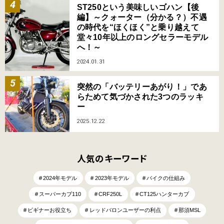
ST250という美味しいゴハン【後
編】～クォーター（分かる？）不遇
の時代を“ほくほく”と乗り越えて
堂々10年以上のロングセラーモデル
へ！～
2024.01.31
突然の「バッテリーあがり！」であ
らためて気づかされた3つのラッキ
ー
2025.12.22
人気のキーワード
2024年モデル
2023年モデル
バイクの仕組み
スーパーカブ110
CRF250L
CT125ハンターカブ
ビギナーお役立ち
レッドバロンユーザーの利点
那須MSL