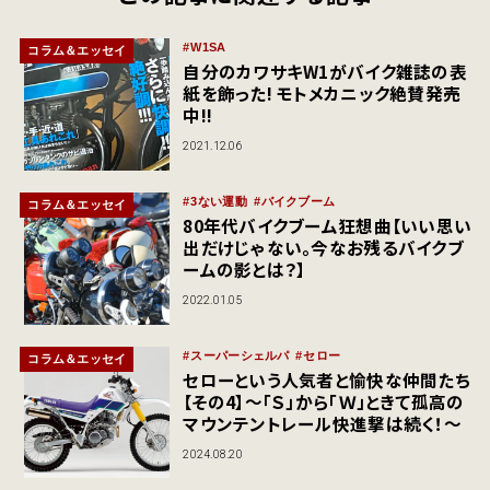
W1SA
コラム＆エッセイ
自分のカワサキW1がバイク雑誌の表
紙を飾った! モトメカニック絶賛発売
中!!
2021.12.06
3ない運動
バイクブーム
コラム＆エッセイ
80年代バイクブーム狂想曲【いい思い
出だけじゃない。今なお残るバイクブ
ームの影とは？】
2022.01.05
スーパーシェルパ
セロー
コラム＆エッセイ
セローという人気者と愉快な仲間たち
【その4】～「Ｓ」から「Ｗ」ときて孤高の
マウンテントレール快進撃は続く！～
2024.08.20