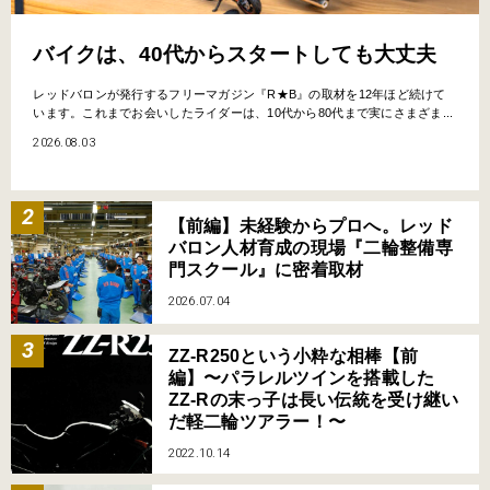
バイクは、40代からスタートしても大丈夫
レッドバロンが発行するフリーマガジン『R★B』の取材を12年ほど続けて
います。これまでお会いしたライダーは、10代から80代まで実にさまざま...
2026.08.03
【前編】未経験からプロへ。レッド
バロン人材育成の現場『二輪整備専
門スクール』に密着取材
2026.07.04
ZZ-R250という小粋な相棒【前
編】〜パラレルツインを搭載した
ZZ-Rの末っ子は長い伝統を受け継い
だ軽二輪ツアラー！〜
2022.10.14