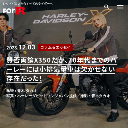
レッドバロンからすべてのライダーへ
12.03
2023.
コラム＆エッセイ
賛否両論X350だが、70年代までのハ
ーレーには小排気量車は欠かせない
存在だった!
執筆 : 青木 タカオ
写真 : ハーレーダビッドソンジャパン提供／撮影：青木タカオ