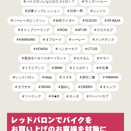
バイクのソレなにがスゴイの！？
ウィズハーレー
試乗インプレッション
日本一周
ニンジャ
ハーレーダビッドソン
女性ライダー
SUZUKI
XR BAJA
キャンプツーリング
ROM
MT-09
クロスカブ
KAWASAKI
オフロード
ハーレー
メンテナンス
HONDA
ハンターカブ
CT125
那須モータースポーツランド
カスタム
ヤマハ
トライアンフ
BMW
ドゥカティ
中古車
レッドバロン
Ninja
スズキ
原付二種
YAMAHA
カワサキ
SR400
旅めし
Z900RS
キャンプ
ツーリング
R★B
ホンダ
スーパーカブ