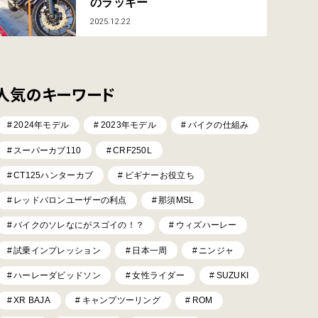
のラッキー
2025.12.22
人気のキーワード
2024年モデル
2023年モデル
バイクの仕組み
スーパーカブ110
CRF250L
CT125ハンターカブ
ビギナーお役立ち
レッドバロンユーザーの利点
那須MSL
バイクのソレなにがスゴイの！？
ウィズハーレー
試乗インプレッション
日本一周
ニンジャ
ハーレーダビッドソン
女性ライダー
SUZUKI
XR BAJA
キャンプツーリング
ROM