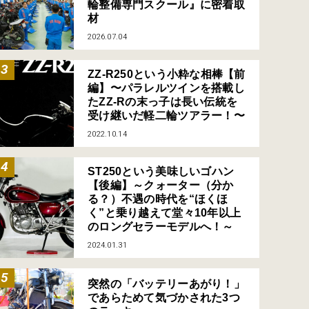
輪整備専門スクール』に密着取
材
2026.07.04
ZZ-R250という小粋な相棒【前
編】〜パラレルツインを搭載し
たZZ-Rの末っ子は長い伝統を
受け継いだ軽二輪ツアラー！〜
2022.10.14
ST250という美味しいゴハン
【後編】～クォーター（分か
る？）不遇の時代を“ほくほ
く”と乗り越えて堂々10年以上
のロングセラーモデルへ！～
2024.01.31
突然の「バッテリーあがり！」
であらためて気づかされた3つ