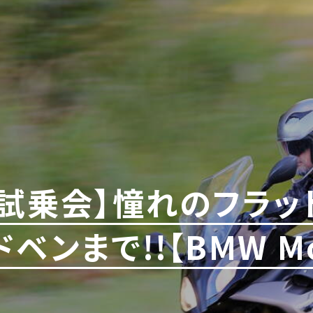
車試乗会】憧れのフラッ
ンまで!!【BMW Mot
）