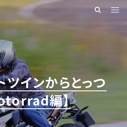
トツインからとっつ
orrad編】