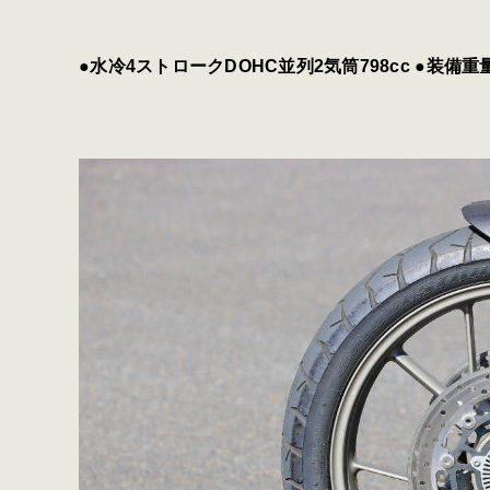
●水冷4ストロークDOHC並列2気筒798cc ●装備重