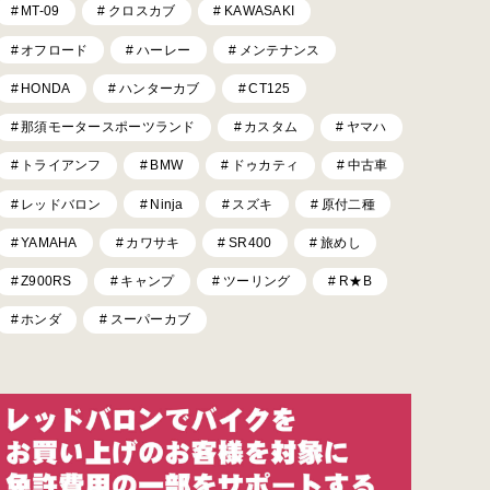
MT-09
クロスカブ
KAWASAKI
オフロード
ハーレー
メンテナンス
HONDA
ハンターカブ
CT125
那須モータースポーツランド
カスタム
ヤマハ
トライアンフ
BMW
ドゥカティ
中古車
レッドバロン
Ninja
スズキ
原付二種
YAMAHA
カワサキ
SR400
旅めし
Z900RS
キャンプ
ツーリング
R★B
ホンダ
スーパーカブ