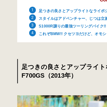
足つきの良さとアップライトなライポジで自
スタイルはアドベンチャー、じつは立派なロ
S1000R譲りの最強ツーリングバイク!! 
これぞBMW!! クセツヨだけど、オモシロ
足つきの良さとアップライトな
F700GS（2013年）