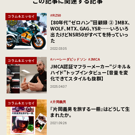
この記事に関連する記事
RZ50
コラム＆エッセイ
【80年代“ゼロハン”回顧録 ② 】MBX、
WOLF、MTX、GAG、YSR……いろいろ
出たけどNSR50がすべてを持っていっ
た
2022.03.05
ハーレーダビッドソン
JMCA
コラム＆エッセイ
JMCA認証マフラーメーカー“ジキル＆
ハイド”トップインタビュー【音量を変
化できてスタイルも抜群】
2025.04.07
片岡義男
コラム＆エッセイ
『片岡義男を旅する一冊』はどうして生
まれたか。
2021.09.26