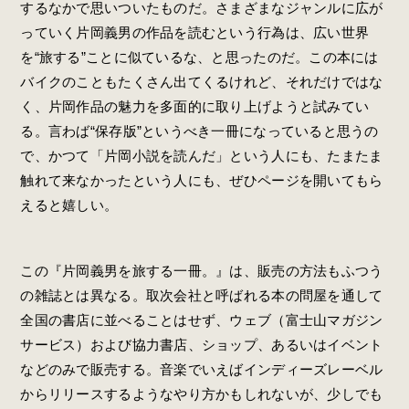
するなかで思いついたものだ。さまざまなジャンルに広が
っていく片岡義男の作品を読むという行為は、広い世界
を“旅する”ことに似ているな、と思ったのだ。この本には
バイクのこともたくさん出てくるけれど、それだけではな
く、片岡作品の魅力を多面的に取り上げようと試みてい
る。言わば“保存版”というべき一冊になっていると思うの
で、かつて「片岡小説を読んだ」という人にも、たまたま
触れて来なかったという人にも、ぜひページを開いてもら
えると嬉しい。
この『片岡義男を旅する一冊。』は、販売の方法もふつう
の雑誌とは異なる。取次会社と呼ばれる本の問屋を通して
全国の書店に並べることはせず、ウェブ（富士山マガジン
サービス）および協力書店、ショップ、あるいはイベント
などのみで販売する。音楽でいえばインディーズレーベル
からリリースするようなやり方かもしれないが、少しでも