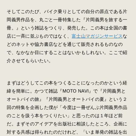
そしてこのたび、バイク乗りとしての自分の原点である片
岡義男作品を、丸ごと一冊特集した『片岡義男を旅する一
冊。』という雑誌をつくり、発売した。この本は全国の書
店に一斉に並ぶものではなく、
富士山マガジンサービス
な
どのネットや協力書店などを通じて販売されるものなの
で、なかなか目にすることはないかもしれない。ここで紹
介させてもらいたい。
まずはどうしてこの本をつくることになったのかという経
緯を簡単に。かつて雑誌『MOTO NAVI』で『片岡義男と
オートバイの旅』『片岡義男とオートバイの夏』という２
回の特集を企画した僕が「今度は一冊ぜんぶ片岡義男作品
のことを扱う本をつくりたい」と思ったのは１年ほど前
だ。まずそのアイデアを出版社に相談したところ、企画に
対する共感は得られたのだけれど、「いま単発の雑誌を出