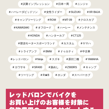
試乗インプレッション
日本一周
ニンジャ
ハーレーダビッドソン
女性ライダー
SUZUKI
XR BAJA
キャンプツーリング
ROM
MT-09
クロスカブ
KAWASAKI
オフロード
ハーレー
メンテナンス
HONDA
ハンターカブ
CT125
那須モータースポーツランド
カスタム
ヤマハ
トライアンフ
BMW
ドゥカティ
中古車
レッドバロン
Ninja
スズキ
原付二種
YAMAHA
カワサキ
SR400
旅めし
Z900RS
キャンプ
ツーリング
R★B
ホンダ
スーパーカブ