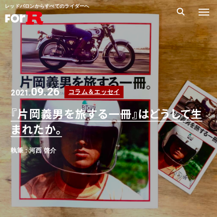
レッドバロンからすべてのライダーへ
09.26
2021.
コラム＆エッセイ
『片岡義男を旅する一冊』はどうして生
まれたか。
執筆 : 河西 啓介