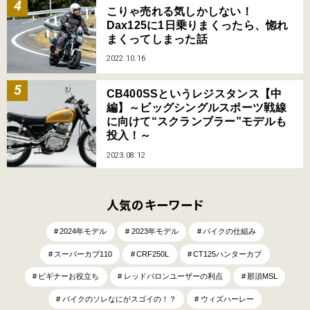
こりゃ売れる気しかしない！
Dax125に1日乗りまくったら、惚れ
まくってしまった話
2022.10.16
CB400SSというレジスタンス【中
編】～ビッグシングルスポーツ戦線
に向けて“スクランブラー”モデルも
投入！～
2023.08.12
人気のキーワード
2024年モデル
2023年モデル
バイクの仕組み
スーパーカブ110
CRF250L
CT125ハンターカブ
ビギナーお役立ち
レッドバロンユーザーの利点
那須MSL
バイクのソレなにがスゴイの！？
ウィズハーレー