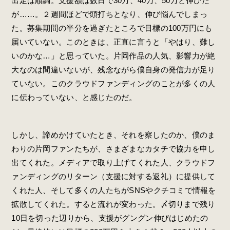
出足は順調。支援額は数日で30万、40万、50万と伸びた
が……。２週間ほどで頭打ちとなり、伸び悩んでしまっ
た。募集期間の半分を過ぎたところで目標の100万円にも
届いていない。このときは、正直に言うと「やはり、難し
いのかな…」と思っていた。片岡作品の人気、影響力が絶
大なのは間違いないが、残念ながら僕自身の発信力が足り
ていない。このクラウドファンディングのことが多くの人
に伝わっていない、と感じたのだ。
しかし、諦めかけていたとき、それを察したのか、僕のま
わりの片岡ファンたちが、さまざまなカタチで協力を申し
出てくれた。メディアで取り上げてくれた人、クラウドフ
ァンディングのリターン（支援に対する返礼）に提供して
くれた人、そして多くの人たちがSNSやクチコミで情報を
拡散してくれた。すると流れが変わった。〆切りまで残り
10日を切った辺りから、支援がグングン伸びはじめたの