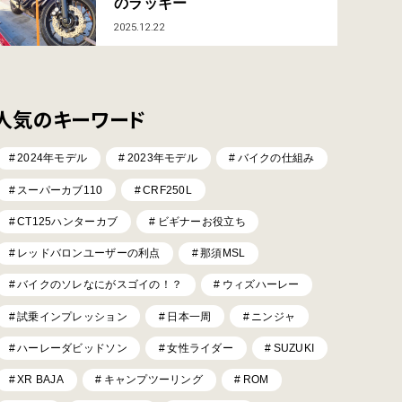
のラッキー
2025.12.22
人気のキーワード
2024年モデル
2023年モデル
バイクの仕組み
スーパーカブ110
CRF250L
CT125ハンターカブ
ビギナーお役立ち
レッドバロンユーザーの利点
那須MSL
バイクのソレなにがスゴイの！？
ウィズハーレー
試乗インプレッション
日本一周
ニンジャ
ハーレーダビッドソン
女性ライダー
SUZUKI
XR BAJA
キャンプツーリング
ROM