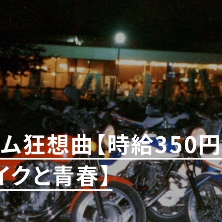
ーム狂想曲【時給350
イクと青春】