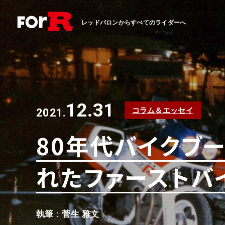
レッドバロンからすべてのライダーへ
12.31
コラム＆エッセイ
2021.
80年代バイクブ
れたファーストバ
執筆 : 菅生 雅文