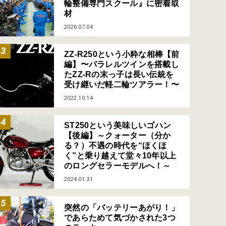
輪整備専門スクール』に密着取
材
2026.07.04
ZZ-R250という小粋な相棒【前
編】〜パラレルツインを搭載し
たZZ-Rの末っ子は長い伝統を
受け継いだ軽二輪ツアラー！〜
2022.10.14
ST250という美味しいゴハン
【後編】～クォーター（分か
る？）不遇の時代を“ほくほ
く”と乗り越えて堂々10年以上
のロングセラーモデルへ！～
2024.01.31
突然の「バッテリーあがり！」
であらためて気づかされた3つ