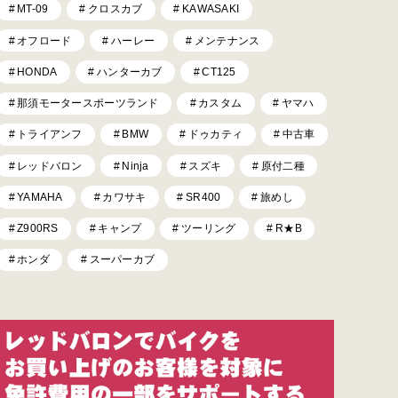
MT-09
クロスカブ
KAWASAKI
オフロード
ハーレー
メンテナンス
HONDA
ハンターカブ
CT125
那須モータースポーツランド
カスタム
ヤマハ
トライアンフ
BMW
ドゥカティ
中古車
レッドバロン
Ninja
スズキ
原付二種
YAMAHA
カワサキ
SR400
旅めし
Z900RS
キャンプ
ツーリング
R★B
ホンダ
スーパーカブ