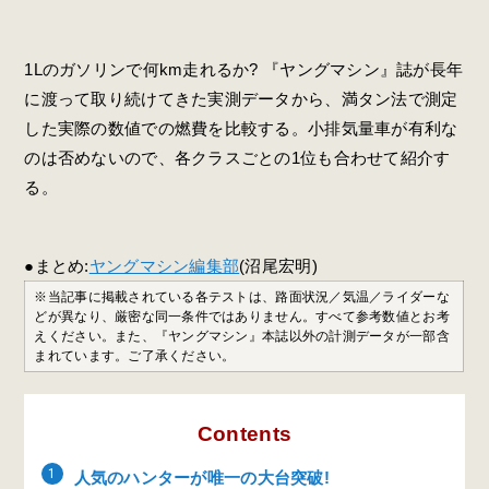
1Lのガソリンで何km走れるか? 『ヤングマシン』誌が長年
に渡って取り続けてきた実測データから、満タン法で測定
した実際の数値での燃費を比較する。小排気量車が有利な
のは否めないので、各クラスごとの1位も合わせて紹介す
る。
●まとめ:
ヤングマシン編集部
(沼尾宏明)
※当記事に掲載されている各テストは、路面状況／気温／ライダーな
どが異なり、厳密な同一条件ではありません。すべて参考数値とお考
えください。また、『ヤングマシン』本誌以外の計測データが一部含
まれています。ご了承ください。
Contents
人気のハンターが唯一の大台突破!