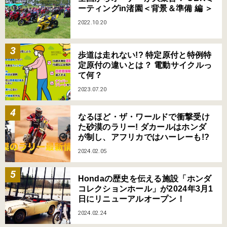
ーティングin渚園＜背景＆準備 編 ＞
2022.10.20
歩道は走れない!? 特定原付と特例特
定原付の違いとは？ 電動サイクルっ
て何？
2023.07.20
なるほど・ザ・ワールドで衝撃受け
た砂漠のラリー! ダカールはホンダ
が制し、アフリカではハーレーも!?
2024.02.05
Hondaの歴史を伝える施設「ホンダ
コレクションホール」が2024年3月1
日にリニューアルオープン！
2024.02.24