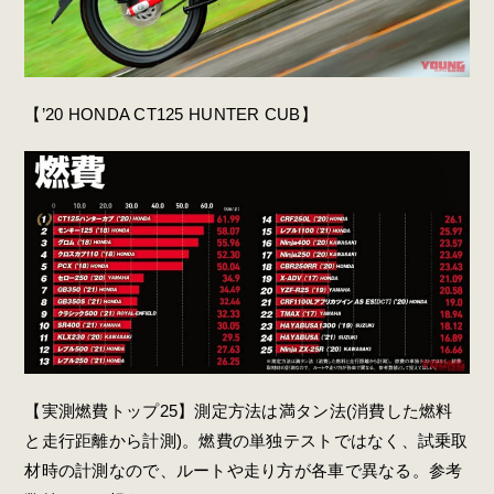
【’20 HONDA CT125 HUNTER CUB】
【実測燃費トップ25】測定方法は満タン法(消費した燃料
と走行距離から計測)。燃費の単独テストではなく、試乗取
材時の計測なので、ルートや走り方が各車で異なる。参考