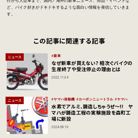
付から大型車まで、国内／海外の新車ニュース、用品・イベントな
ど、バイク好きがドキドキするような面白い情報を発信していきま
す。
この記事に関連する記事
新車
ニュース
なぜ新車が買えない? 相次ぐバイクの
生産終了や受注停止の理由とは
2022.11.04
ヤマハ発動機
カーボンニュートラル
ヤマハ
ニュース
水素でアルミ、鋳造しちゃうぜ〜!! ヤ
マハが鋳造工程の実験施設を森町工
場に新設
2024.08.19