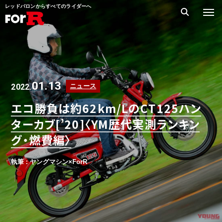
レッドバロンからすべてのライダーへ
01.13
2022.
ニュース
エコ勝負は約62km/LのCT125ハン
ターカブ[’20]〈YM歴代実測ランキン
グ・燃費編〉
執筆 : ヤングマシン×ForR