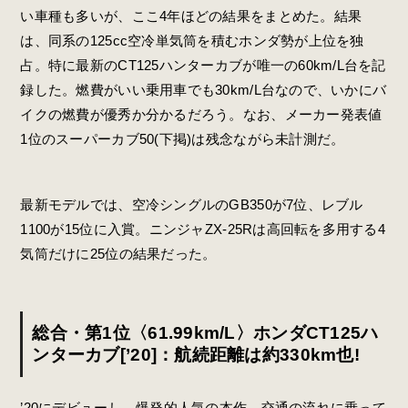
い車種も多いが、ここ4年ほどの結果をまとめた。結果
は、同系の125cc空冷単気筒を積むホンダ勢が上位を独
占。特に最新のCT125ハンターカブが唯一の60km/L台を記
録した。燃費がいい乗用車でも30km/L台なので、いかにバ
イクの燃費が優秀か分かるだろう。なお、メーカー発表値
1位のスーパーカブ50(下掲)は残念ながら未計測だ。
最新モデルでは、空冷シングルのGB350が7位、レブル
1100が15位に入賞。ニンジャZX-25Rは高回転を多用する4
気筒だけに25位の結果だった。
総合・第1位〈61.99km/L〉ホンダCT125ハ
ンターカブ[’20]：航続距離は約330km也!
’20にデビューし、爆発的人気の本作。交通の流れに乗って