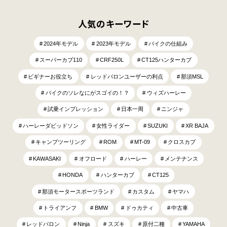
人気のキーワード
2024年モデル
2023年モデル
バイクの仕組み
スーパーカブ110
CRF250L
CT125ハンターカブ
ビギナーお役立ち
レッドバロンユーザーの利点
那須MSL
バイクのソレなにがスゴイの！？
ウィズハーレー
試乗インプレッション
日本一周
ニンジャ
ハーレーダビッドソン
女性ライダー
SUZUKI
XR BAJA
キャンプツーリング
ROM
MT-09
クロスカブ
KAWASAKI
オフロード
ハーレー
メンテナンス
HONDA
ハンターカブ
CT125
那須モータースポーツランド
カスタム
ヤマハ
トライアンフ
BMW
ドゥカティ
中古車
レッドバロン
Ninja
スズキ
原付二種
YAMAHA