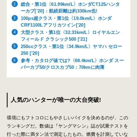
総合・第1位〈61.99km/L〉ホンダCT125ハンタ
ーカブ[’20]：航続距離は約330km也!
100ps超クラス・第1位〈19.0km/L〉ホンダ
CRF1100Lアフリカツイン[’20]
大型クラス・第1位〈32.33km/L〉ロイヤルエン
フィールド クラシック500 [’21]
250ccクラス・第1位〈34.9km/L〉ヤマハ セロー
250 [’20]
参考・カタログ値では?〈69.4km/L〉ホンダ スー
パーカブ50/クロスカブ50：70kmに肉薄
人気のハンターが唯一の大台突破!
環境にもフトコロにもやさしいバイクを決めるのが、この
ランキングだ。数値は『ヤングマシン』誌が試乗テストを
行った際に満タン法で測定したもの。燃費を計測していな