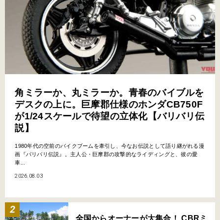
角ミラーか、丸ミラーか。青春のバイブルを
デスクの上に。巨摩郡仕様のホンダCB750F
が1/24スケールで待望の立体化【バリバリ伝
説】
1980年代の空前のバイクブームを牽引し、今なお伝説として語り継がれる漫
画『バリバリ伝説』。主人公・巨摩郡の攻撃的なライディングと、彼の愛
車...
2026.08.03
全国からオーナーが大集合！ CBRミ