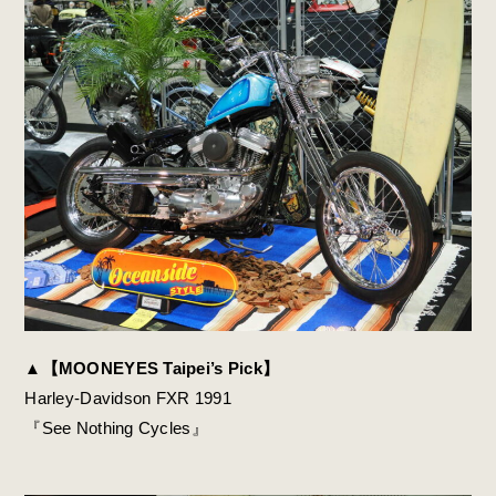
▲【MOONEYES Taipei’s Pick】
Harley-Davidson FXR 1991
『
See Nothing Cycles』