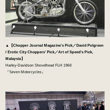
▲
【Chopper Journal Magazine’s Pick／David Polgreen
/ Erotic City Choppers’ Pick／Art of Speed’s Pick,
Malaysia】
Harley-Davidson Shovelhead FLH 1968
『Seven Motorcycles』