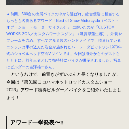
▲前回、500台の出展バイクの中から選ばれ、総合優勝に相当する
もっとも名誉あるアワード『Best of Show Motorcycle（ベスト・
オブ・ショー・モーターサイクル）』に輝いたのが「CUSTOM
WORKS ZON／カスタムワークスゾン」（滋賀県蒲生郡）。
外装や
フレームを含め、すべてアルミ製のハンドメイドで、
積まれている
エンジンは手の込んだ彫金が施されたハーレーダビッドソン1973年
式のショベルヘッド空冷Vツインです。今回は海外からのゲストら
とともに、前年王者として招待枠にバイクが展示されました。写真
はビルダーの吉澤雄一さん。
というわけで、前置きがずいぶんと長くなりましたが、
今回は『第31回ヨコハマホットロッドカスタムショー
2023』アワード獲得ビルダー／バイクをご紹介いたしまし
ょう！
アワード一挙発表〜!!