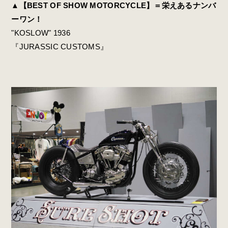
▲
【BEST OF SHOW MOTORCYCLE】＝栄えあるナンバ
ーワン！
"KOSLOW" 1936
『JURASSIC CUSTOMS』