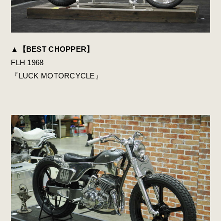
▲
【BEST CHOPPER】
FLH 1968
『LUCK MOTORCYCLE』