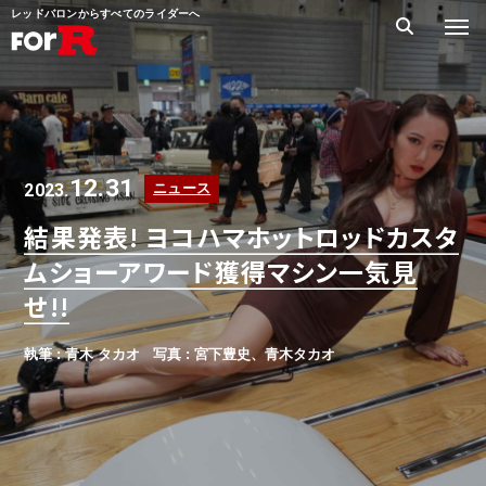
レッドバロンからすべてのライダーへ
12.31
2023.
ニュース
結果発表! ヨコハマホットロッドカスタ
ムショーアワード獲得マシン一気見
せ!!
執筆 : 青木 タカオ
写真 : 宮下豊史、青木タカオ