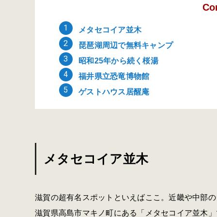
Co
メタセコイア並木
琵琶湖周辺で無料キャンプ
昭和25年から続く桜湯
福井県立恐竜博物館
ゲストハウス居醒庵
メタセコイア並木
滋賀の超有名スポットといえばここ。近畿や中部の
滋賀県高島市マキノ町にある
「メタセコイア並木」