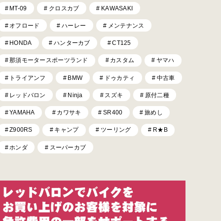
MT-09
クロスカブ
KAWASAKI
オフロード
ハーレー
メンテナンス
HONDA
ハンターカブ
CT125
那須モータースポーツランド
カスタム
ヤマハ
トライアンフ
BMW
ドゥカティ
中古車
レッドバロン
Ninja
スズキ
原付二種
YAMAHA
カワサキ
SR400
旅めし
Z900RS
キャンプ
ツーリング
R★B
ホンダ
スーパーカブ