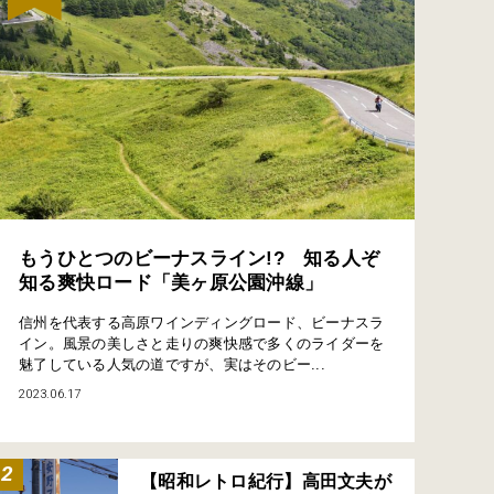
もうひとつのビーナスライン!? 知る人ぞ
知る爽快ロード「美ヶ原公園沖線」
信州を代表する高原ワインディングロード、ビーナスラ
イン。風景の美しさと走りの爽快感で多くのライダーを
魅了している人気の道ですが、実はそのビー...
2023.06.17
【昭和レトロ紀行】高田文夫が