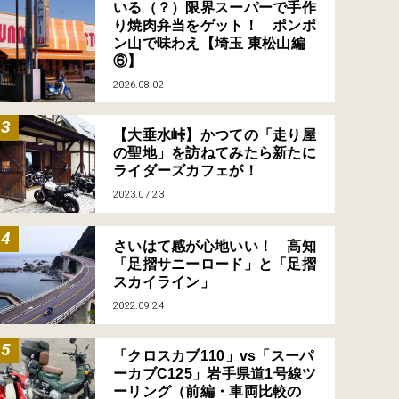
いる（？）限界スーパーで手作
り焼肉弁当をゲット！ ポンポ
ン山で味わえ【埼玉 東松山編
⑥】
2026.08.02
【大垂水峠】かつての「走り屋
の聖地」を訪ねてみたら新たに
ライダーズカフェが！
2023.07.23
さいはて感が心地いい！ 高知
「足摺サニーロード」と「足摺
スカイライン」
2022.09.24
「クロスカブ110」vs「スーパ
ーカブC125」岩手県道1号線ツ
ーリング（前編・車両比較の