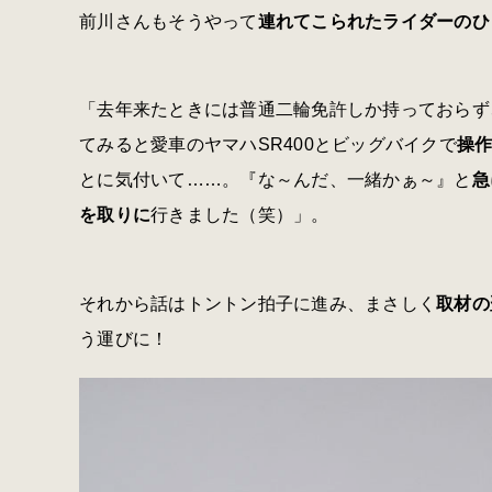
前川さんもそうやって
連れてこられたライダーのひ
「去年来たときには普通二輪免許しか持っておらず
てみると愛車のヤマハSR400とビッグバイクで
操
とに気付いて……。『な～んだ、一緒かぁ～』と
急
を取りに
行きました（笑）」。
それから話はトントン拍子に進み、まさしく
取材の
う運びに！