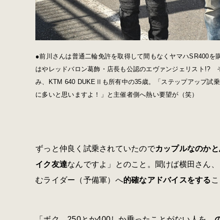
●前川さんは普通二輪免許を取得して間もなくヤマハSR400
はやレッドバロン葛飾・店長も公認のエヴァンジェリスト!? その
み、KTM 640 DUKEⅡも所有中の35歳。「ステップアッ
に多いと思いますよ！」と主催者側へ熱い要望が（笑）
ずっと仲良く試乗されていたので
カップルなのかと
イク友達
なんですよ」とのこと。聞けば横田さん、
むライダー（予備軍）へ
的確なアドバイスをする
こ
「ボク、250とか400しか乗ったことがない人を、