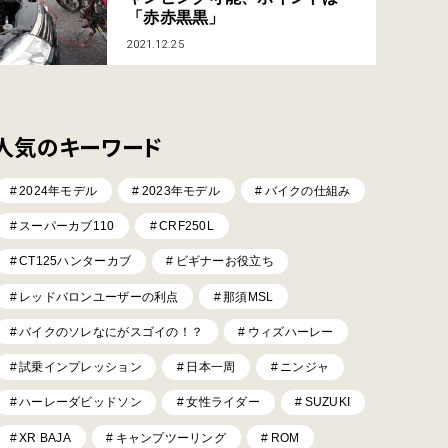
「赤赤黒黒」
2021.12.25
人気のキーワード
2024年モデル
2023年モデル
バイクの仕組み
スーパーカブ110
CRF250L
CT125ハンターカブ
ビギナーお役立ち
レッドバロンユーザーの利点
那須MSL
バイクのソレなにがスゴイの！？
ウィズハーレー
試乗インプレッション
日本一周
ニンジャ
ハーレーダビッドソン
女性ライダー
SUZUKI
XR BAJA
キャンプツーリング
ROM