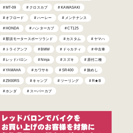
MT-09
クロスカブ
KAWASAKI
オフロード
ハーレー
メンテナンス
HONDA
ハンターカブ
CT125
那須モータースポーツランド
カスタム
ヤマハ
トライアンフ
BMW
ドゥカティ
中古車
レッドバロン
Ninja
スズキ
原付二種
YAMAHA
カワサキ
SR400
旅めし
Z900RS
キャンプ
ツーリング
R★B
ホンダ
スーパーカブ