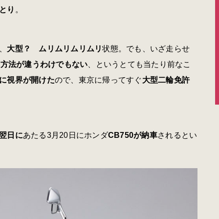
とり
。
、
大型？
ムリムリムリムリ
状態。でも、いざ走らせ
作方法が違うわけでもない
、というとても当たり前なこ
に視界が開けた
ので、東京に帰ってすぐ
大型二輪免許
翌日に
あたる3月20日にホンダ
CB750が納車
されるとい