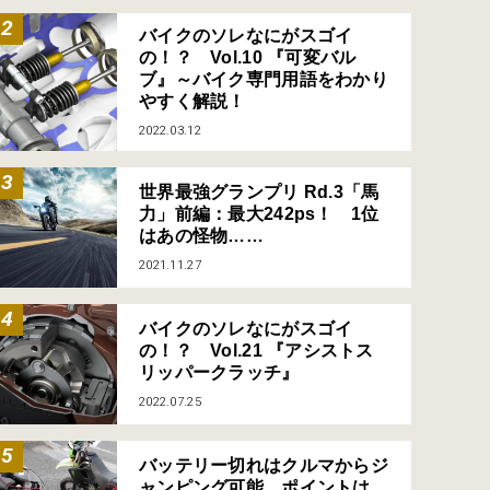
バイクのソレなにがスゴイ
の！？ Vol.10 『可変バル
ブ』～バイク専門用語をわかり
やすく解説！
2022.03.12
世界最強グランプリ Rd.3「馬
力」前編：最大242ps！ 1位
はあの怪物……
2021.11.27
バイクのソレなにがスゴイ
の！？ Vol.21 『アシストス
リッパークラッチ』
2022.07.25
バッテリー切れはクルマからジ
ャンピング可能、ポイントは