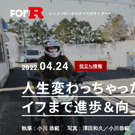
レッドバロンからすべてのライダーへ
04.24
役立ち情報
2022.
人生変わっちゃっ
イフまで進歩＆向
執筆 : 小川 恭範
写真 : 澤田和久／小川恭範