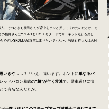
を購入。そのときも横田さんが背中をポンと押してくれたのだとか。も
横田さんはYZF-R1とXR100モタードでサーキット走行を楽し
プ試乗会でぜひGROMの試乗車に乗りたいですね〜。興味を持つ人は絶対
思いきや
……？「いえ、違います。ホントに
単なるバ
レッドバロン葛飾の
“超”が付く常連
で、愛車選びに悩
とで有名な人だとか。
のべ十数人ほどこのステップアップ試乗会に連れてきて