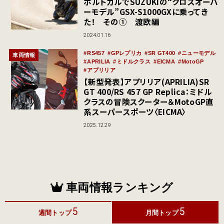
ポルトガルでSUZUKIの“クロスオーバ
ーモデル”GSX-S1000GXに乗ってき
た！ その① 渡欧編
2024.01.16
RS457
GPレプリカ
SR GT400
ニューモデル
車両情報
APRILIA
ミドルクラス
EICMA
MotoGP
アプリリア
【新型発表】アプリリア(APRILIA)SR
GT 400/RS 457 GP Replica：ミドル
クラスの冒険スクーター＆MotoGP直
系スーパースポーツ〈EICMA〉
2025.12.29
車両情報ランキング
5
5
週間トップ
月間トップ