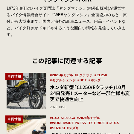
1972年創刊のバイク専門誌『ヤングマシン』
(
内外出版社
)
が運営す
るバイク情報総合サイト『
WEB
ヤングマシン』全面協力のもと、原
付から大型車まで、国内／海外の新車ニュース、用品・イベントな
ど、バイク好きがドキドキするような面白い情報を発信していきま
す。
この記事に関連する記事
2025年モデル
Eクラッチ
CL250
車両情報
モデルチェンジ
DCT
ホンダ
ホンダ新型「CL250/Eクラッチ」10月
24日発売！ メーターなど一部仕様も変
更で快適性向上
2025.10.20
GSX-S1000GX
2024年モデル
車両情報
WORLDWIDE PRESS TEST RIDE
GSX-S
SUZUKI
スズキ