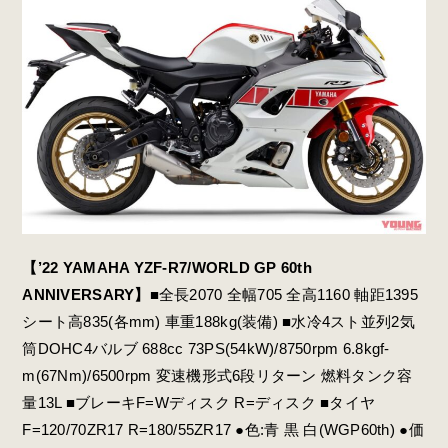
【’22 YAMAHA YZF-R7/WORLD GP 60th
ANNIVERSARY】
■全長2070 全幅705 全高1160 軸距1395
シート高835(各mm) 車重188kg(装備) ■水冷4スト並列2気
筒DOHC4バルブ 688cc 73PS(54kW)/8750rpm 6.8kgf
-
m(67Nm)/6500rpm 変速機形式6段リターン 燃料タンク容
量13L ■ブレーキF=Wディスク R=ディスク ■タイヤ
F=120/70ZR17 R=180/55ZR17 ●色:青 黒 白(WGP60th) ●価