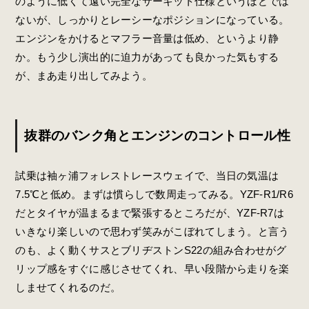
のように低くて遠い完全なサーキット仕様というほどでは
ないが、しっかりとレーシーなポジションになっている。
エンジンをかけるとマフラー音量は低め、というより静
か。もう少し演出的に迫力があっても良かった気もする
が、まあ走り出してみよう。
抜群のバンク角とエンジンのコントロール性
試乗は袖ヶ浦フォレストレースウェイで、当日の気温は
7.5℃と低め。まずは慣らしで数周走ってみる。YZF-R1/R6
だとタイヤが温まるまで緊張するところだが、YZF-R7は
いきなり楽しいので思わず笑みがこぼれてしまう。と言う
のも、よく動くサスとブリヂストンS22の組み合わせがグ
リップ感をすぐに感じさせてくれ、早い段階から走りを楽
しませてくれるのだ。