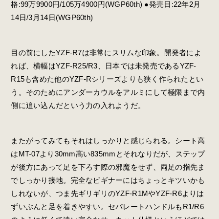
格:99万9900円/105万4900円(WGP60th) ●発売日:22年2月
14日/3月14日(WGP60th)
目の前にしたYZF-R7は非常にスリムな印象。開発者によ
れば、横幅はYZF-R25/R3、日本では未発売であるYZF-
R15も含めた他のYZF-Rシリーズよりも狭く作られたとい
う。そのためにアンダーカウルをアルミにして極限まで内
側に追い込んだという力の入れようだ。
またがってみてもそれはしっかりと感じられる。シート高
はMT-07より30mm高い835mmとそれなりだが、ステップ
が後方にあって足を下ろす際の邪魔をせず、両足の指先ま
でしっかり接地。完全なビギナーにはちょっとキツいかも
しれないが、つま先ギリギリのYZF-R1MやYZF-R6よりは
ずいぶんと足を着きやすい。セパレートハンドルもR1/R6