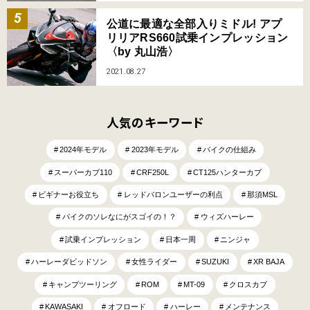
公道に最適な全部入りミドル! アプ
リリアRS660試乗インプレッション
〈by 丸山浩〉
2021.08.27
人気のキーワード
2024年モデル
2023年モデル
バイクの仕組み
スーパーカブ110
CRF250L
CT125ハンターカブ
ビギナーお役立ち
レッドバロンユーザーの利点
那須MSL
バイクのソレなにがスゴイの！？
ウィズハーレー
試乗インプレッション
日本一周
ニンジャ
ハーレーダビッドソン
女性ライダー
SUZUKI
XR BAJA
キャンプツーリング
ROM
MT-09
クロスカブ
KAWASAKI
オフロード
ハーレー
メンテナンス