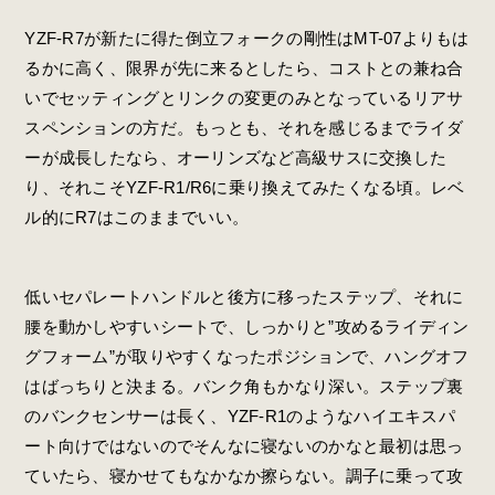
YZF-R7が新たに得た倒立フォークの剛性はMT-07よりもは
るかに高く、限界が先に来るとしたら、コストとの兼ね合
いでセッティングとリンクの変更のみとなっているリアサ
スペンションの方だ。もっとも、それを感じるまでライダ
ーが成長したなら、オーリンズなど高級サスに交換した
り、それこそYZF-R1/R6に乗り換えてみたくなる頃。レベ
ル的にR7はこのままでいい。
低いセパレートハンドルと後方に移ったステップ、それに
腰を動かしやすいシートで、しっかりと”攻めるライディン
グフォーム”が取りやすくなったポジションで、ハングオフ
はばっちりと決まる。バンク角もかなり深い。ステップ裏
のバンクセンサーは長く、YZF-R1のようなハイエキスパ
ート向けではないのでそんなに寝ないのかなと最初は思っ
ていたら、寝かせてもなかなか擦らない。調子に乗って攻