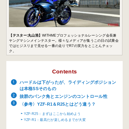
【テスター:丸山浩】
WITHMEプロフェッショナルレーシング会長兼
ヤングマシンメインテスター。様々なメディアが集うこの日の試乗会
ではヒジスリまで見せる一番の走りでR7の実力をとことんチェッ
ク。
Contents
ハードルは下がったが、ライディングポジション
は本格SSそのもの
抜群のバンク角とエンジンのコントロール性
〈参考〉YZF-R1＆R25とはどう違う？
YZF-R25：まずはここから始めよう
YZF-R1：最高だが楽しめるまでが大変