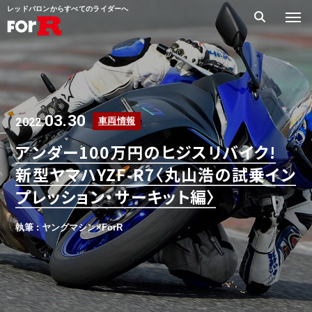
レッドバロンからすべてのライダーへ
03.30
2022.
車両情報
アンダー100万円のヒジスリバイク!
新型ヤマハYZF-R7〈丸山浩の試乗イン
プレッション・サーキット編〉
執筆 : ヤングマシン×ForR