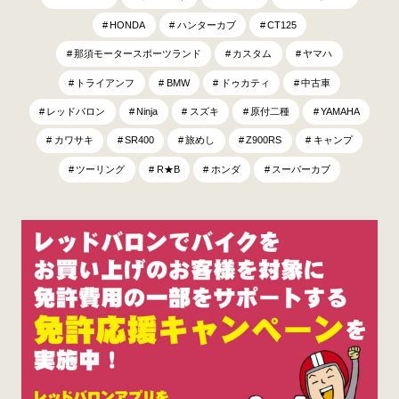
HONDA
ハンターカブ
CT125
那須モータースポーツランド
カスタム
ヤマハ
トライアンフ
BMW
ドゥカティ
中古車
レッドバロン
Ninja
スズキ
原付二種
YAMAHA
カワサキ
SR400
旅めし
Z900RS
キャンプ
ツーリング
R★B
ホンダ
スーパーカブ