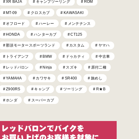
XR BAJA
キャンプツーリング
ROM
MT-09
クロスカブ
KAWASAKI
オフロード
ハーレー
メンテナンス
HONDA
ハンターカブ
CT125
那須モータースポーツランド
カスタム
ヤマハ
トライアンフ
BMW
ドゥカティ
中古車
レッドバロン
Ninja
スズキ
原付二種
YAMAHA
カワサキ
SR400
旅めし
Z900RS
キャンプ
ツーリング
R★B
ホンダ
スーパーカブ