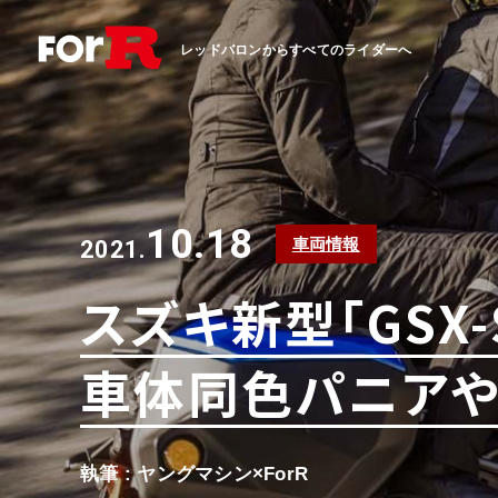
レッドバロンからすべてのライダーへ
10.18
車両情報
2021.
スズキ新型「GSX
車体同色パニアや
執筆 : ヤングマシン×ForR