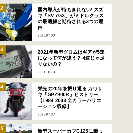
国内導入が待ちきれない! スズ
キ「SV-7GX」がミドルクラス
の最適解と期待される3つの理
由
2026.07.03
2021年新型グロムはギアが5速
になって何が違う？ 4速じゃ足
りないの？
2021.10.23
栄光の20年を振り返る カワサ
キ「GPZ900R」ヒストリー
【1984-2003 全カラーバリエ
ーション収録】
2023.07.07
新型スーパーカブC125に乗っ