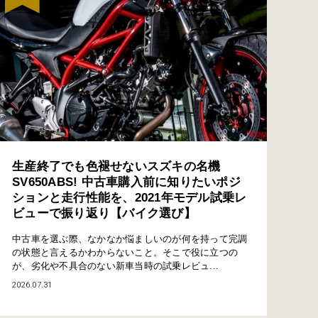
生産終了でも色褪せないスズキの名機
SV650ABS! 中古車購入前に知りたいポジ
ションと走行性能を、2021年モデル試乗レ
ビューで振り返り【バイク選び】
中古車を選ぶ際、なかなか悩ましいのが何を持って完調
の状態と言えるかわからないこと。そこで役に立つの
が、劣化や不具合のない新車当時の試乗レビュ...
2026.07.31