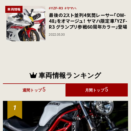
YZF-R3
ヤマハ
車両情報
最後の2スト並列4気筒レーサー「OW-
48」をオマージュ！ ヤマハ限定車「YZF-
R3 グランプリ参戦60周年カラー」登場
2022.05.30
車両情報ランキング
5
5
週間トップ
月間トップ