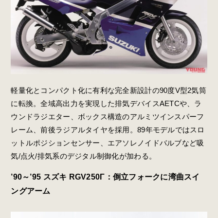
軽量化とコンパクト化に有利な
完全新設計の90度V型2気筒
に転換。全域高出力を実現した排気デバイスAETCや、ラ
ウンドラジエター、ボックス構造のアルミツインスパーフ
レーム、前後ラジアルタイヤを採用。
89年モデルでは
スロ
ットルポジションセンサー、
エアソレノイドバルブ
など吸
気/点火/排気系のデジタル制御化が加わる。
’90～’95 スズキ RGV250Γ：倒立フォークに湾曲スイ
ングアーム