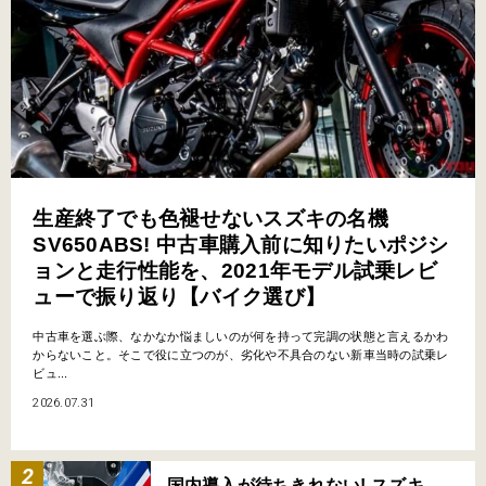
生産終了でも色褪せないスズキの名機
SV650ABS! 中古車購入前に知りたいポジシ
ョンと走行性能を、2021年モデル試乗レビ
ューで振り返り【バイク選び】
中古車を選ぶ際、なかなか悩ましいのが何を持って完調の状態と言えるかわ
からないこと。そこで役に立つのが、劣化や不具合のない新車当時の試乗レ
ビュ...
2026.07.31
国内導入が待ちきれない! スズキ