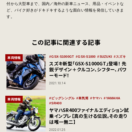
付から大型車まで、国内／海外の新車ニュース、用品・イベントな
ど、バイク好きがドキドキするような面白い情報を発信していきま
す。
この記事に関連する記事
GSX-S1000GT
GSX-S1000
SUZUKI
スズキ
車両情報
スズキ新型「GSX-S1000GT」登場！ 先
鋭デザイン＋クルコン、シフター、パワ
ーモード！
2021.10.14
ビッグシングル
単気筒
ヤマハ
YAMAHA
車両情報
SR400
ヤマハSR400ファイナルエディション試
乗インプレ【真の生ける伝説。その走り
は唯一無二】
2022.01.25