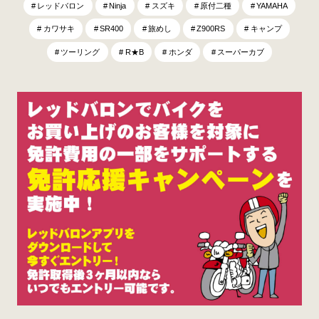
レッドバロン
Ninja
スズキ
原付二種
YAMAHA
カワサキ
SR400
旅めし
Z900RS
キャンプ
ツーリング
R★B
ホンダ
スーパーカブ