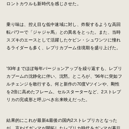
ロントカウルも新時代を感じさせた。
乗り味は、控え目な低中速域に対し、炸裂するような高回
転パワーで「ジャジャ馬」との異名をとった。また、当時
スズキのエースとして活躍したケビン・シュワンツに憧れ
るライダーも多く、レプリカブーム佳境期を盛り上げた。
’93年までほぼ毎年バージョンアップを繰り返すも、レプリ
カブームの沈静化に伴い、沈黙。ところが、’96年に突如フ
ルチェンジを敢行する。何と新作の70度Vツインや、剛性
を2倍に高めたフレーム、セルスターターなど、2ストレプ
リカの完成形と呼ぶべき出来映えだった。
結果的にこれが最新&最後の国内2ストレプリカとなった
が、言わばガンマが開拓したレプリカ時代をガンマが幕引