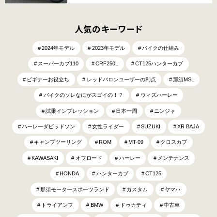
人気のキーワード
2024年モデル
2023年モデル
バイクの仕組み
スーパーカブ110
CRF250L
CT125ハンターカブ
ビギナーお役立ち
レッドバロンユーザーの利点
那須MSL
バイクのソレなにがスゴイの！？
ウィズハーレー
試乗インプレッション
日本一周
ニンジャ
ハーレーダビッドソン
女性ライダー
SUZUKI
XR BAJA
キャンプツーリング
ROM
MT-09
クロスカブ
KAWASAKI
オフロード
ハーレー
メンテナンス
HONDA
ハンターカブ
CT125
那須モータースポーツランド
カスタム
ヤマハ
トライアンフ
BMW
ドゥカティ
中古車