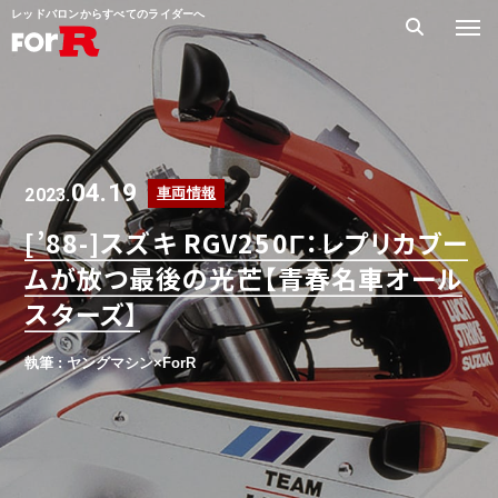
レッドバロンからすべてのライダーへ
04.19
2023.
車両情報
[’88-]スズキ RGV250Γ：レプリカブー
ムが放つ最後の光芒【青春名車オール
スターズ】
執筆 : ヤングマシン×ForR