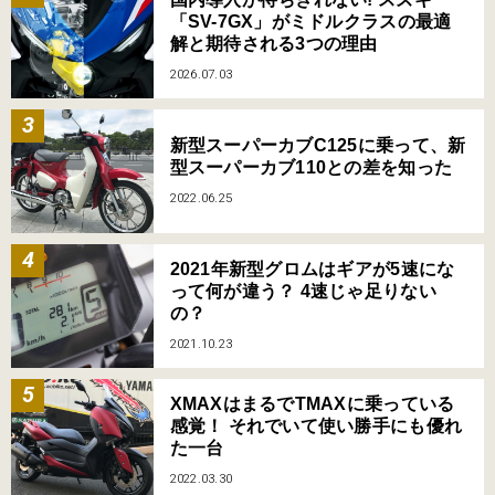
「SV-7GX」がミドルクラスの最適
解と期待される3つの理由
2026.07.03
新型スーパーカブC125に乗って、新
型スーパーカブ110との差を知った
2022.06.25
2021年新型グロムはギアが5速にな
って何が違う？ 4速じゃ足りない
の？
2021.10.23
XMAXはまるでTMAXに乗っている
感覚！ それでいて使い勝手にも優れ
た一台
2022.03.30