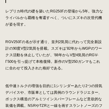
レプリカ時代の礎を築いたRG250Γの登場から5年。強力な
ライバルから覇権を奪還すべく、ついにスズキの次世代機
が姿を現す。
RGV250Γの名が示す通り、並列2気筒に代わって完全新設
計の90度V型2気筒を搭載。スズキは’82年からWGPのワー
クス活動を休止していたが、’88年からV型4気筒のRGV-
Γ500を引っ提げて本格復帰。新作のV型250ガンマもこれ
に合わせて投入された格好である。
低中速トルクの増強を目的に1シリンダーあたり2つの排気
デバイスや、市販車としては異例のラウンドラジエター、
ボックス構造のアルミツインスパーフレームなど意欲的な
装備を満載。NSRやTZRと一線を画すスラントノーズのフ