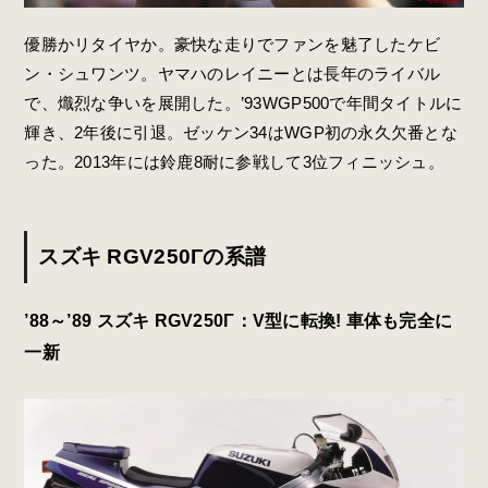
優勝かリタイヤか。豪快な走りでファンを魅了したケビ
ン・シュワンツ。ヤマハのレイニーとは長年のライバル
で、熾烈な争いを展開した。’93WGP500で年間タイトルに
輝き、2年後に引退。ゼッケン34はWGP初の永久欠番とな
った。2013年には鈴鹿8耐に参戦して3位フィニッシュ。
スズキ RGV250Γの系譜
’88～’89 スズキ RGV250Γ：V型に転換! 車体も完全に
一新