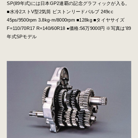
SP(89年式)には日本GP2連覇の記念グラフィックが入る。
■水冷2ストV型2気筒 ピストンリードバルブ 249cc
45ps/9500rpm 3.8kg-m/8000rpm ■128kg ■タイヤサイズ
F=110/70R17 R=140/60R18 ●価格:56万9000円 ※写真は’89
年式SPモデル