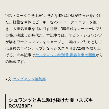
“4ストロークこそ上級”。そんな時代にRZが待ったをかけ
た。軽量な車体にピーキーな2ストロークユニットを抱
き、大排気量車を追い回す快感。’80年代はレーサーレプリ
カ熱が沸騰した時代だ。本記事では、ケビン・シュワンツ
が駆るワークスマシンをイメージし、国内レプリカとして
は最後のラインナップとなったスズキ RGV250Γを取り上
げる。※本記事は
ヤングマシン特別号 青春単車大図鑑
から
の転載です。
●文:
ヤングマシン編集部
シュワンツと共に駆け抜けた夏〈スズキ
RGV250Γ〉