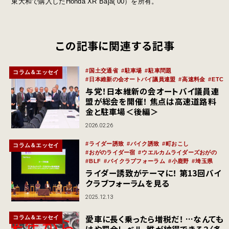
東大和で購入したHonda XR Baja(’00）を所有。
この記事に関連する記事
国土交通省
駐車場
駐車問題
コラム＆エッセイ
日本維新の会オートバイ議員連盟
高速料金
ETC
与党！日本維新の会オートバイ議員連
盟が総会を開催！ 焦点は高速道路料
金と駐車場＜後編＞
2026.02.26
ライダー誘致
バイク誘致
町おこし
コラム＆エッセイ
おがのライダー宿
ウエルカムライダーズおがの
BLF
バイクラブフォーラム
小鹿野
埼玉県
ライダー誘致がテーマに！ 第13回バイ
クラブフォーラムを見る
2025.12.13
愛車に長く乗ったら増税だ！ …なんても
コラム＆エッセイ