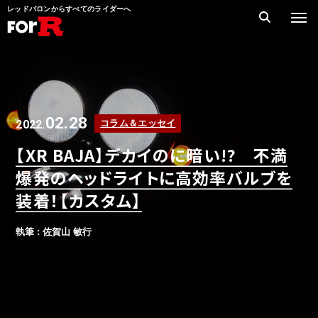
レッドバロンからすべてのライダーへ
02.28
2022.
コラム＆エッセイ
【XR BAJA】デカイのに暗い!? 不満
爆発のヘッドライトに高効率バルブを
装着！【カスタム】
執筆 : 佐賀山 敏行