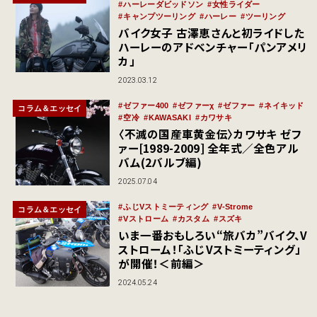
ハーレーダビッドソン
女性ライダー
キャンプツーリング
ハーレー
ツーリング
バイク女子 古澤恵さんと初ライドした
ハーレーのアドベンチャー「パンアメリ
カ」
2023.03.12
ゼファー400
ゼファーχ
ゼファー
ネイキッド
コラム＆エッセイ
空冷
KAWASAKI
カワサキ
〈不滅の国産車黄金伝〉カワサキ ゼフ
ァー[1989-2009] 全年式／全色アル
バム(2バルブ編)
2025.07.04
ふじVストミーティング
V-Strome
コラム＆エッセイ
Vストローム
カスタム
スズキ
いま一番おもしろい“旅バカ”バイク、V
ストローム！「ふじVストミーティング」
が開催！＜前編＞
2024.05.24