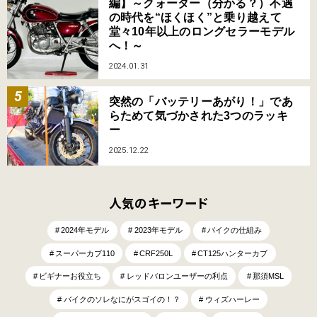
編】～クォーター（分かる？）不遇
の時代を“ほくほく”と乗り越えて
堂々10年以上のロングセラーモデル
へ！～
2024.01.31
突然の「バッテリーあがり！」であ
らためて気づかされた3つのラッキ
ー
2025.12.22
人気のキーワード
2024年モデル
2023年モデル
バイクの仕組み
スーパーカブ110
CRF250L
CT125ハンターカブ
ビギナーお役立ち
レッドバロンユーザーの利点
那須MSL
バイクのソレなにがスゴイの！？
ウィズハーレー