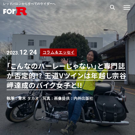
レッドバロンからすべてのライダーへ
12.24
2023.
コラム＆エッセイ
「こんなのハーレーじゃない」と専門誌
が否定的!? 王道Vツインは年越し宗谷
岬達成のバイク女子と!!
執筆 : 青木 タカオ
写真 : 画像提供：内外出版社