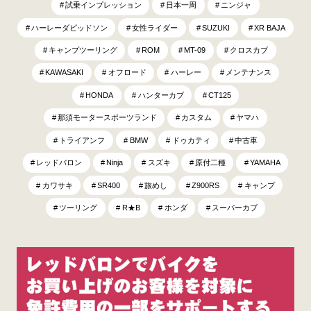
試乗インプレッション
日本一周
ニンジャ
ハーレーダビッドソン
女性ライダー
SUZUKI
XR BAJA
キャンプツーリング
ROM
MT-09
クロスカブ
KAWASAKI
オフロード
ハーレー
メンテナンス
HONDA
ハンターカブ
CT125
那須モータースポーツランド
カスタム
ヤマハ
トライアンフ
BMW
ドゥカティ
中古車
レッドバロン
Ninja
スズキ
原付二種
YAMAHA
カワサキ
SR400
旅めし
Z900RS
キャンプ
ツーリング
R★B
ホンダ
スーパーカブ