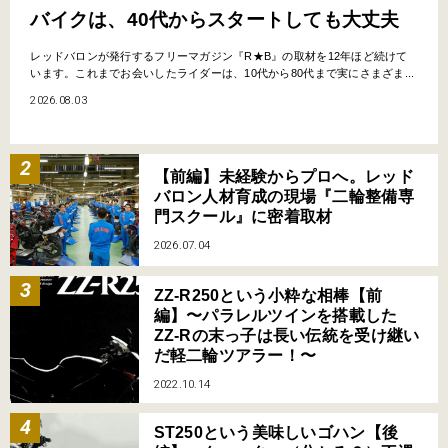
バイクは、40代からスタートしても大丈夫
レッドバロンが発行するフリーマガジン『R★B』の取材を12年ほど続けて
います。これまでお会いしたライダーは、10代から80代まで実にさまざま...
2026.08.03
【前編】未経験からプロへ。レッド
バロン人材育成の現場『二輪整備専
門スクール』に密着取材
2026.07.04
ZZ-R250という小粋な相棒【前
編】〜パラレルツインを搭載した
ZZ-Rの末っ子は長い伝統を受け継い
だ軽二輪ツアラー！〜
2022.10.14
ST250という美味しいゴハン【後