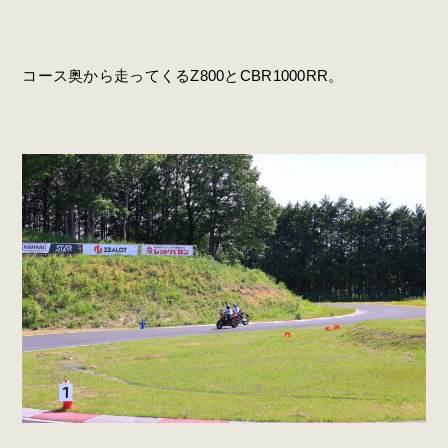
コース奥から走ってくるZ800とCBR1000RR。