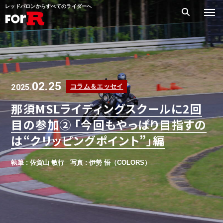
レッドバロンからすべてのライダーへ
02.25
2025.
コラム＆エッセイ
那須MSLライディングスクールに2回
目の参加② 「今回もやっぱり目指すの
は“クリッピングポイント”」編
執筆 : 佐賀山 敏行
写真 : 伊勢 悟（COLORS）