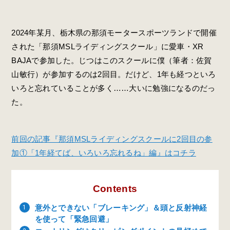
2024年某月、栃木県の那須モータースポーツランドで開催
された「那須MSLライディングスクール」に愛車・XR
BAJAで参加した。じつはこのスクールに僕（筆者：佐賀
山敏行）が参加するのは2回目。だけど、1年も経つといろ
いろと忘れていることが多く……大いに勉強になるのだっ
た。
前回の記事『
那須MSLライディングスクールに2回目の参
加①「1年経てば、いろいろ忘れるね」編
』はコチラ
Contents
意外とできない「ブレーキング」＆頭と反射神経
を使って「緊急回避」