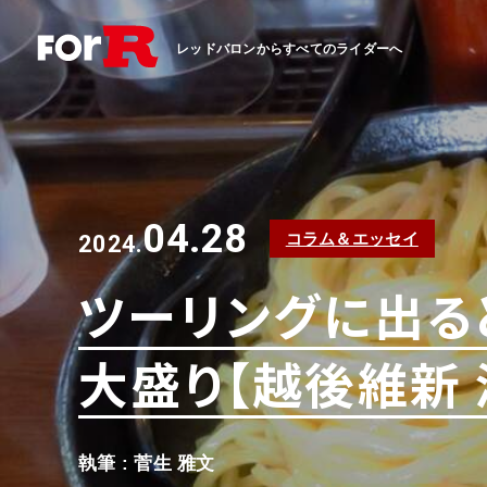
レッドバロンからすべてのライダーへ
04.28
コラム＆エッセイ
2024.
ツーリングに出る
大盛り【越後維新 
執筆 : 菅生 雅文