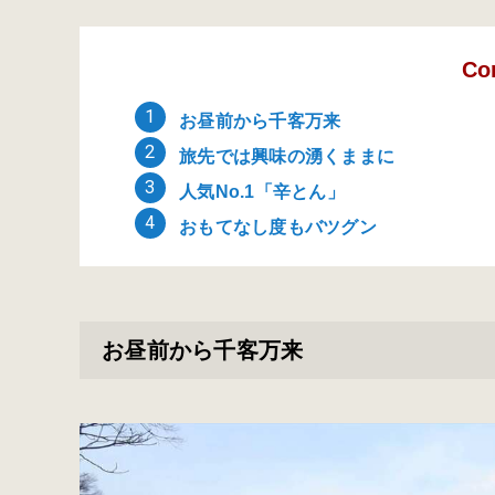
Co
お昼前から千客万来
旅先では興味の湧くままに
人気No.1「辛とん」
おもてなし度もバツグン
お昼前から千客万来