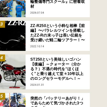
輪整備専門スクール』に密着取
材
2026.07.04
ZZ-R250という小粋な相棒【前
編】〜パラレルツインを搭載し
たZZ-Rの末っ子は長い伝統を
受け継いだ軽二輪ツアラー！〜
2022.10.14
ST250という美味しいゴハン
【後編】～クォーター（分か
る？）不遇の時代を“ほくほ
く”と乗り越えて堂々10年以上
のロングセラーモデルへ！～
2024.01.31
突然の「バッテリーあがり！」
であらためて気づかされた3つ