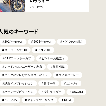
のラッキー
2025.12.22
人気のキーワード
2024年モデル
2023年モデル
バイクの仕組み
スーパーカブ110
CRF250L
CT125ハンターカブ
ビギナーお役立ち
レッドバロンユーザーの利点
那須MSL
バイクのソレなにがスゴイの！？
ウィズハーレー
試乗インプレッション
日本一周
ニンジャ
ハーレーダビッドソン
女性ライダー
SUZUKI
XR BAJA
キャンプツーリング
ROM