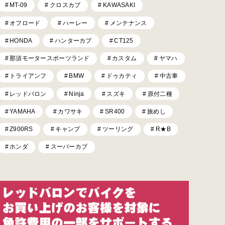
MT-09
クロスカブ
KAWASAKI
オフロード
ハーレー
メンテナンス
HONDA
ハンターカブ
CT125
那須モータースポーツランド
カスタム
ヤマハ
トライアンフ
BMW
ドゥカティ
中古車
レッドバロン
Ninja
スズキ
原付二種
YAMAHA
カワサキ
SR400
旅めし
Z900RS
キャンプ
ツーリング
R★B
ホンダ
スーパーカブ