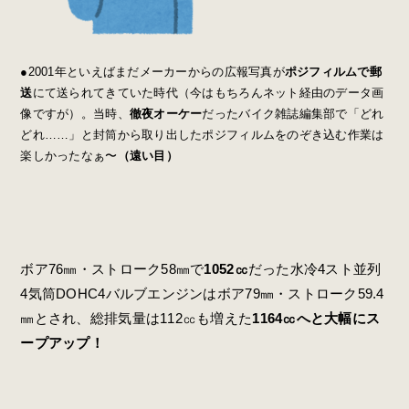
●2001年といえばまだメーカーからの広報写真が
ポジフィルムで郵
送
にて送られてきていた時代（今はもちろんネット経由のデータ画
像ですが）。当時、
徹夜オーケー
だったバイク雑誌編集部で「どれ
どれ……」と封筒から取り出したポジフィルムをのぞき込む作業は
楽しかったなぁ〜
（遠い目）
ボア76㎜・ストローク58㎜で
1052㏄
だった水冷4スト並列
4気筒DOHC4バルブエンジンはボア79㎜・ストローク59.4
㎜とされ、総排気量は112㏄も増えた
1164㏄へと大幅にス
ープアップ！