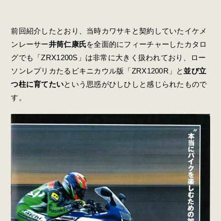
前回紹介したとおり、当時カワサキと契約していたイケメ
ンレーサー
井筒仁康氏
を全面的にフィーチャーしたカタロ
グでも「ZRX1200S」は非常に大きく扱われており、ロー
ソンレプリカたるビキニカウル版「ZRX1200R」と
並び立
つ柱に育てたい
という思惑がひしひしと感じられたもので
す。