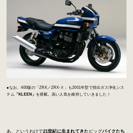
●なお、400版の「ZRX／ZRX-Ⅱ」も2001年型で排出ガス浄化シス
テム
「KLEEN」
を搭載。高い人気を維持していきました！
あ、というわけで
21世紀に生まれてきた
ビッグ
バイクたち