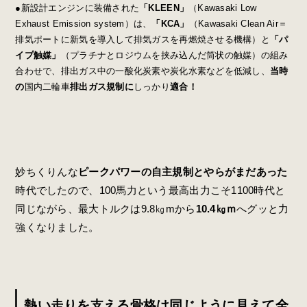
●
新設計エンジンに装備された
「KLEEN」
（Kawasaki Low
Exhaust Emission system）は、
「KCA」
（Kawasaki Clean Air＝
排気ポートに新気を導入して排気ガスを再燃焼させる機構）と
「パ
イプ触媒」
（プラチナとロジウムを挟み込んだ筒状の触媒）の組み
合わせで、排出ガス中の一酸化炭素や炭化水素などを低減し、
当時
の
国内二輪車
排出ガス規制に
しっかり
適合！
妙ちくりんな
ピークパワーの自主規制とやらがまだあった
時代でしたので、100馬力という最高出力こそ1100時代と
同じながら、最大トルクは9.8㎏mから
10.4㎏ｍ
へグッと力
強くなりました。
熱い走りを支える骨格は同じように見えて全