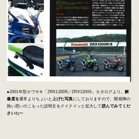
●2001年型カワサキ「ZRX1200R／ZRX1200S」カタログより。
解
像度を
通常よりちょいと
上げた写真
にしておりますので、開発陣の
熱い思いのこもった説明文をクイクイッと拡大して
読んでみてくだ
さい
ね〜