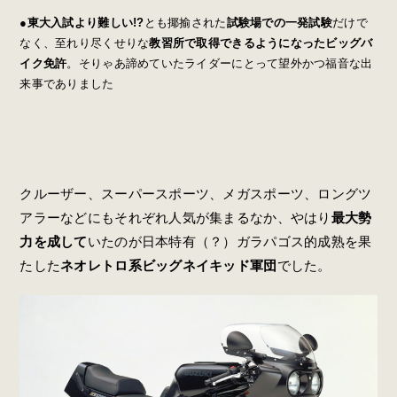
●
東大入試より難しい!?
とも揶揄された
試験場での一発試験
だけで
なく、至れり尽くせりな
教習所で取得できるようになったビッグバ
イク免許
。そりゃあ諦めていたライダーにとって望外かつ福音な出
来事でありました
クルーザー、スーパースポーツ、メガスポーツ、ロングツ
アラーなどにもそれぞれ人気が集まるなか、やはり
最大勢
力を成して
いたのが日本特有（？）ガラパゴス的成熟を果
たした
ネオレトロ系ビッグネイキッド軍団
でした。