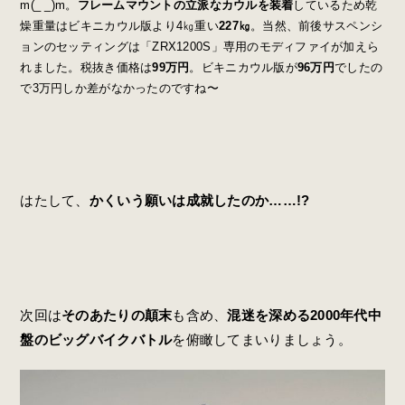
m(_ _)m。
フレームマウントの立派なカウルを装着
しているため乾
燥重量はビキニカウル版より4㎏重い
227㎏
。当然、前後サスペンシ
ョンのセッティングは「ZRX1200S」専用のモディファイが加えら
れました。税抜き価格は
99万円
。ビキニカウル版が
96万円
でしたの
で3万円しか差がなかったのですね〜
はたして、
かくいう願いは成就したのか……!?
次回は
そのあたりの顛末
も含め、
混迷を深める2000年代中
盤のビッグバイクバトル
を俯瞰してまいりましょう。