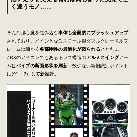
く違うモノ……
そんな強心臓を包み込む
車体も全面的にブラッシュアップ
されており、メインとなるスチール製ダブルクレードルフ
レームは細かく
各部剛性の最適化が図られる
とともに、
ZRXのアイコンでもあるトラス構造の
アルミスイングアー
ムはパイプの断面形状を刷新
（数少ない新旧識別ポイント
に(^^ゞ!?）
して新設計
。