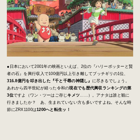
●日本において2001年の映画といえば、2位の『ハリーポッターと賢
者の石』を興行収入で100億円以上引き離してブッチギリの1位、
316.8億円を叩き出した『千と千尋の神隠し』
に尽きるでしょう。
あれから四半世紀が経った令和の
現在でも歴代興収ランキングの第
3位
ですよ（ワン・ツーはご存じ
キメツ
……）。アナタは誰と観に
行きましたか？ あ、生まれていない方も多いですよね。そんな時
節にZRX1100は
1200へと転生ッ！