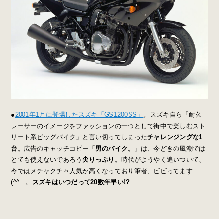
●
2001年1月に登場したスズキ「GS1200SS」
。スズキ自ら「
耐久
レーサーのイメージをファッションの一つとして街中で楽しむスト
リート系ビッグバイク」と言い切ってしまった
チャレンジングな1
台
。広告のキャッチコピー「
男のバイク。
」は、今どきの風潮では
とても使えないであろう
尖りっぷり
。時代がようやく追いついて、
今ではメチャクチャ人気が高くなっており筆者、ビビってます……
(^^ゞ。
スズキはいつだって20数年早い!?