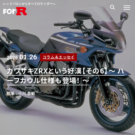
レッドバロンからすべてのライダーへ
01.26
2026.
コラム＆エッセイ
カワサキZRXという好漢【その6】～ ハ
ーフカウル仕様も登場！ ～
執筆 : 小川 恭範