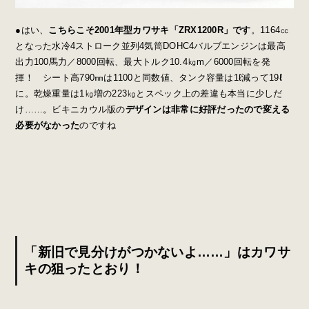
●はい、
こちらこそ2001年型カワサキ「ZRX1200R」です
。1164㏄
となった水冷4ストローク並列4気筒DOHC4バルブエンジンは最高
出力100馬力／8000回転、最大トルク10.4㎏m／6000回転を発
揮！ シート高790㎜は1100と同数値、タンク容量は1ℓ減って19ℓ
に。乾燥重量は1㎏増の223㎏とスペック上の差違も本当に少しだ
け……。ビキニカウル版の
デザインは非常に好評だったので変える
必要がなかった
のですね
「新旧で見分けがつかないよ……」はカワサ
キの狙ったとおり！