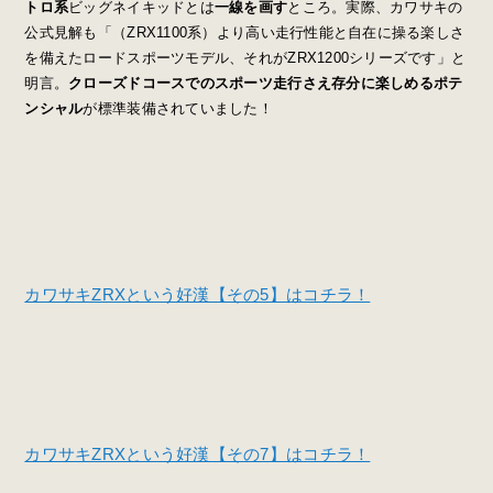
トロ系
ビッグネイキッドとは
一線を画す
ところ。実際、カワサキの
公式見解も「（ZRX1100系）より高い走行性能と自在に操る楽しさ
を備えたロードスポーツモデル、それがZRX1200シリーズです」と
明言。
クローズドコースでのスポーツ走行さえ存分に楽しめるポテ
ンシャル
が標準装備されていました！
カワサキZRXという好漢【その5】はコチラ！
カワサキZRXという好漢【その7】はコチラ！