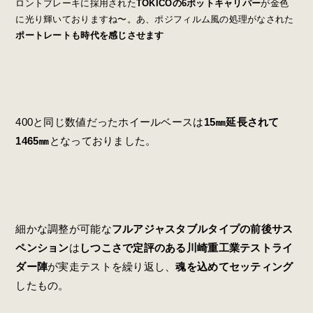
ロントブレーキに採用された
TOKICOの6ポットキャリパー
が金色
に光り輝いておりますね〜。あ、ポジフィルム風の処理がなされた
ポートレートも時代を感じさせます
400と同じ数値だったホイールベースは
15㎜延長されて
1465㎜
となっておりました。
細かな調整が可能な
フルアジャスタブルタイプの前後サス
ペンション
は
しつこさで定評のある川崎重工業テストライ
ダー陣
が実走テストを繰り返し、
魂を込めてセッティング
したもの。