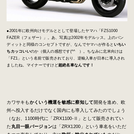
●2001年に欧州向けモデルととして登場したヤマハ「FZS1000
FAZER（フェザー）」。あ、写真は2002年モデルッス。上のバン
ディットと同様のコンセプトですが、なんでヤマハが作ると
いちい
ちカッコいい
のか（個人の感想です(^^ゞ）。ちなみに北米向けは
「FZ1」という名前で販売されており、逆輸入車が日本に導入され
ましたね。マイナーですけど
超絶名車なんです！
カワサキも
かくいう機運を敏感に察知して
開発を進め、欧
州へ投入するだけでなく国内にも導入してみたのでしょう
（なお、1100時代に「ZRX1100-Ⅱ」として販売されてい
た
丸目一眼バージョン
は「ZRX1200」という車名をいただ