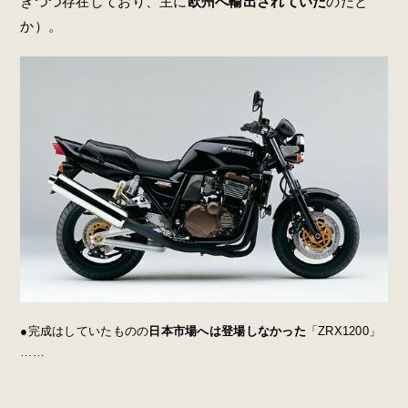
きつつ存在しており、主に
欧州へ輸出されていた
のだと
か）。
●完成はしていたものの
日本市場へは登場しなかった
「ZRX1200」
……