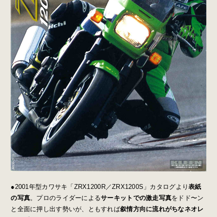
●2001年型カワサキ「ZRX1200R／ZRX1200S」カタログより
表紙
の写真
。プロのライダーによる
サーキットでの激走写真
をドド〜ン
と全面に押し出す勢いが、ともすれば
叙情方向に流れがちなネオレ