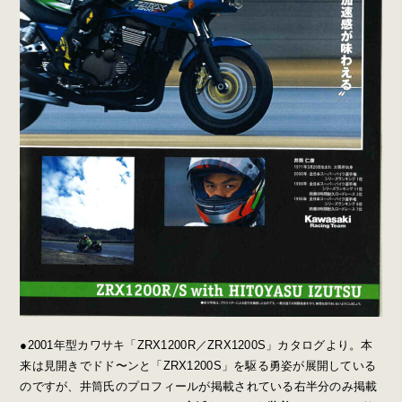
●2001年型カワサキ「ZRX1200R／ZRX1200S」カタログより。本
来は見開きでドド〜ンと「ZRX1200S」を駆る勇姿が展開している
のですが、井筒氏のプロフィールが掲載されている右半分のみ掲載