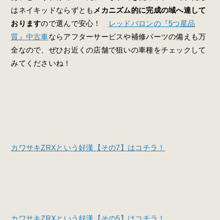
はネイキッドならずとも
メカニズム的に完成の域へ達して
おります
ので選んで安心！
レッドバロンの『5つ星品
質』中古車
ならアフターサービスや補修パーツの備えも万
全なので、ぜひお近くの店舗で狙いの車種をチェックして
みてくださいね！
カワサキZRXという好漢【その7】はコチラ！
カワサキZRXという好漢【その5】はコチラ！