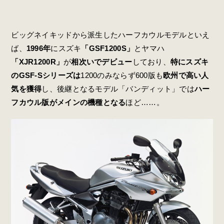
ビッグネイキッドから派生したハーフカウルモデルといえ
ば、
1996年
にスズキ
「GSF1200S」
とヤマハ
「XJR1200R」
が
相次いでデビュー
しており、
特にスズキ
のGSF-Sシリーズは
1200のみならず600版も
欧州で高い人
気を獲得
し、後継となるモデル「バンディット」では
ハー
フカウル版がメインの機種となる
ほど……。