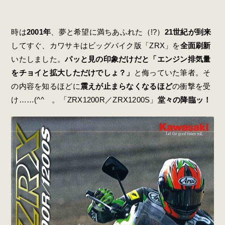
時は
2001年
、夢と希望に満ちあふれた（!?）
21世紀が到来
してすぐ、カワサキはビッグバイク版「ZRX」を
全面刷新
いたしました。
パッと見の印象だけだと「エンジン排気量
をチョイと拡大しただけでしょ？」
と侮っていた筆者。そ
の内容を知るほどに
震えが止まらなくなるほど
の衝撃を受
け……(^^ゞ。「ZRX1200R／ZRX1200S」
堂々の降臨ッ！