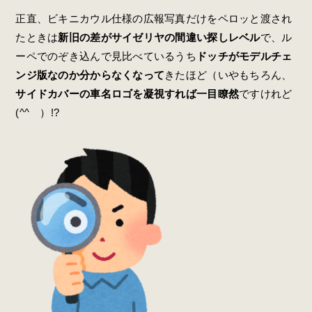
正直、ビキニカウル仕様の広報写真だけをペロッと渡され
たときは
新旧の差がサイゼリヤの間違い探しレベル
で、ル
ーペでのぞき込んで見比べているうち
ドッチがモデルチェ
ンジ版なのか分からなくなって
きたほど（いやもちろん、
サイドカバーの車名ロゴを凝視すれば一目瞭然
ですけれど
(^^ゞ）!?