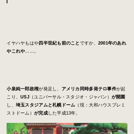
イヤハヤもはや
四半世紀も前のこと
ですか、
2001年のあれ
やこれや
……。
小泉純一郎政権
が発足し、
アメリカ同時多発テロ事件
が起
こり、
USJ
（ユニバーサル・スタジオ・ジャパン）
が開園
し、
埼玉スタジアムと札幌ドーム
（現：大和ハウスプレミ
ストドーム）
が完成
した平成13年。