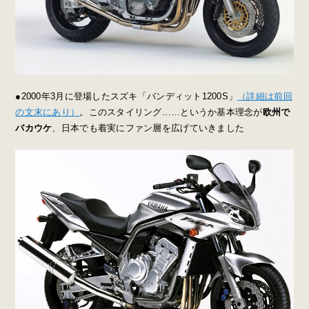
●2000年3月に登場したスズキ「バンディット1200S」
（詳細は前回
の文末にあり）
。このスタイリング……というか基本理念が
欧州で
バカウケ
、日本でも着実にファン層を広げていきました