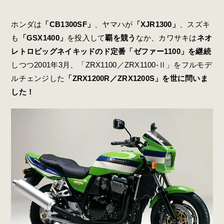
ホンダは
「CB1300SF」
、ヤマハが
「XJR1300」
、スズキ
も
「GSX1400」
を投入して
覇を競う
なか、カワサキは
ネオ
レトロビッグネイキッドのド定番「ゼファー1100」を継続
しつつ2001年3月、「ZRX1100／ZRX1100-Ⅱ」をフルモデ
ルチェンジした
「ZRX1200R／ZRX1200S」を世に問いま
した！