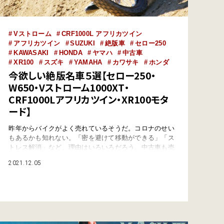
Vストローム
CRF1000L アフリカツイン
アフリカツイン
SUZUKI
絶版車
セロー250
KAWASAKI
HONDA
ヤマハ
中古車
XR100
スズキ
YAMAHA
カワサキ
ホンダ
今欲しい絶版名車５選【セロー250・
W650・Vストローム1000XT・
CRF1000Lアフリカツイン・XR100モタ
ード】
昨年からバイクがよく売れているそうだ。コロナのせい
もあるかも知れない。「密を避けて移動ができる」「ス
トレス解消」など、理由はいろいろだろう。中古車も売
れに売れ、需要の拡大によって価格相場が上がったとも
2021.12.05
聞くが、だからといって買うのを我慢するなんて！ 相
場なんていつ下がるか誰にもわからないのだし（しばら
く上がりっぱなしの可能性も）、ましてやそれが「絶版
名車」だったら、この先カンタンに入手できるとは限
ら…