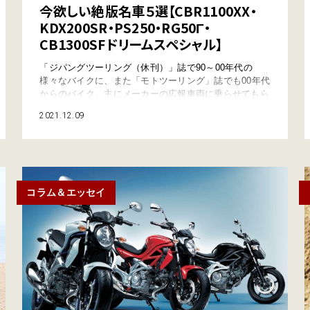
今欲しい絶版名車５選【CBR1100XX・
KDX200SR・PS250・RG50Γ・
CB1300SFドリームスペシャル】
「ジパングツーリング（休刊）」誌で90～00年代の
様々なバイクに、また「モトツーリング」誌でも00年代
からのバイク、主にメーカーの広報車両に乗らせてもら
ってきた。今回は、自分が初めて触れたバイク、乗った
2021.12.09
ことのないバイクも含めて、今ほしい絶版名車を５台セ
レクトした。本当はもっとたくさんあるんだけどね～。
1位 ホンダ「CBR1100XXスーパーブラックバード」
1,000cc以上の大排気量でフル…
コラム＆エッセイ