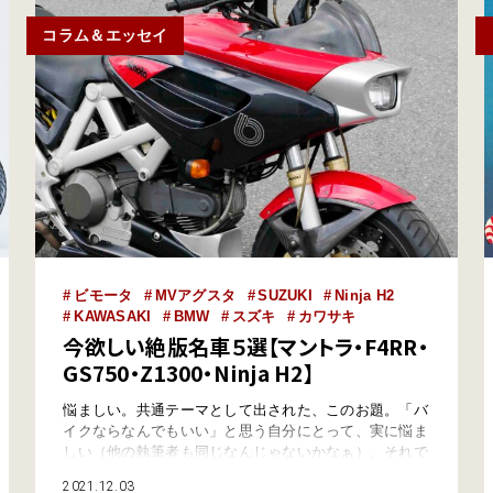
コラム＆エッセイ
ビモータ
MVアグスタ
SUZUKI
Ninja H2
KAWASAKI
BMW
スズキ
カワサキ
今欲しい絶版名車５選【マントラ・F4RR・
GS750・Z1300・Ninja H2】
悩ましい。共通テーマとして出された、このお題。「バ
イクならなんでもいい」と思う自分にとって、実に悩ま
しい（他の執筆者も同じなんじゃないかなぁ）。それで
も頭に浮かんだバイクを並べてみると、「5」では足り
2021.12.03