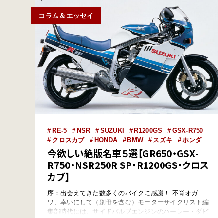
コラム＆エッセイ
RE-5
NSR
SUZUKI
R1200GS
GSX-R750
クロスカブ
HONDA
BMW
スズキ
ホンダ
今欲しい絶版名車５選【GR650・GSX-
R750・NSR250R SP・R1200GS・クロス
カブ】
序：出会えてきた数多くのバイクに感謝！ 不肖オガ
ワ、幸いにして（別冊を含む）モーターサイクリスト編
集部時代には、サイドバルブエンジンのハーレー・ダビ