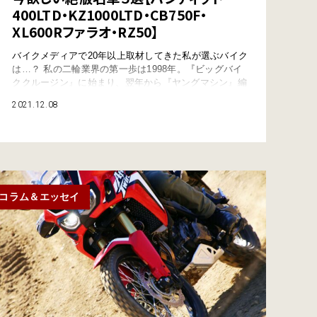
400LTD・KZ1000LTD・CB750F・
XL600Rファラオ・RZ50】
バイクメディアで20年以上取材してきた私が選ぶバイク
は…？ 私の二輪業界の第一歩は1998年。『ビッグバイ
ククルージン』に始まり、翌年から『ヤングマシン』編
集部で仕事をするようになった。現在はWebikeに所属
2021.12.08
しており、二輪業界で20年以上の時間を過ごしてきてい
る。その間、どのくらいのバイクを取材しただろうか。
そして振り返って「今欲しいな」と思う絶版車とは？
独断と偏見で５台をピックアップしたい…
コラム＆エッセイ