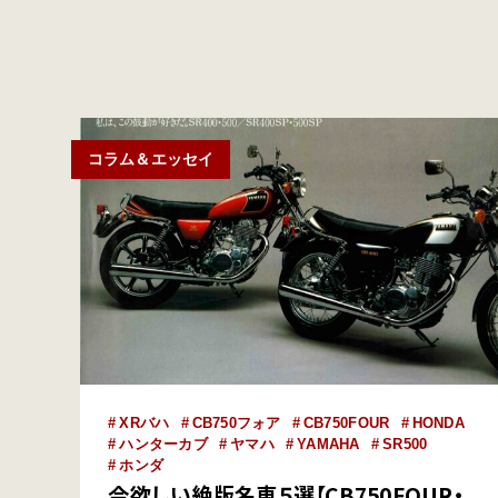
コラム＆エッセイ
XRバハ
CB750フォア
CB750FOUR
HONDA
ハンターカブ
ヤマハ
YAMAHA
SR500
ホンダ
今欲しい絶版名車５選【CB750FOUR・