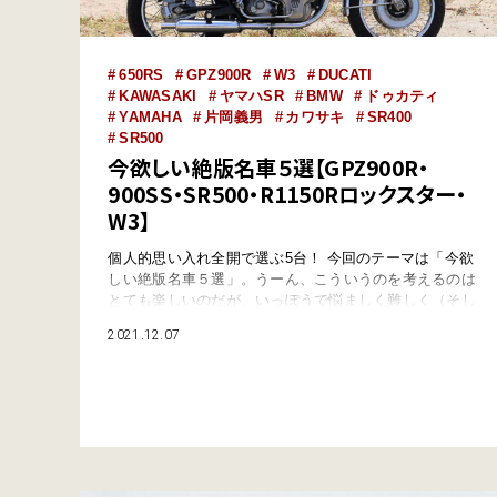
650RS
GPZ900R
W3
DUCATI
KAWASAKI
ヤマハSR
BMW
ドゥカティ
YAMAHA
片岡義男
カワサキ
SR400
SR500
今欲しい絶版名車５選【GPZ900R・
900SS・SR500・R1150Rロックスター・
W3】
個人的思い入れ全開で選ぶ5台！ 今回のテーマは「今欲
しい絶版名車５選」。うーん、こういうのを考えるのは
とても楽しいのだが、いっぽうで悩ましく難しく（そし
てちょっと恥ずかしく）もある。“絶版”であるからし
2021.12.07
て、対象になるのはおおむね70〜90年代のモデルだろ
う。まさにバイクの黄金時代であり、その時期に登場し
た数多の名車の中から「5台」を選ぶのはめちゃ大変な
のである。 なので、ここは完全に“恣意的に…