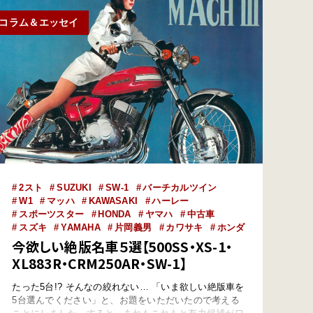
コラム＆エッセイ
2スト
SUZUKI
SW-1
バーチカルツイン
W1
マッハ
KAWASAKI
ハーレー
スポーツスター
HONDA
ヤマハ
中古車
スズキ
YAMAHA
片岡義男
カワサキ
ホンダ
今欲しい絶版名車５選【500SS・XS-1・
XL883R・CRM250AR・SW-1】
たった5台!? そんなの絞れない… 「いま欲しい絶版車を
5台選んでください」と、お題をいただいたので考える