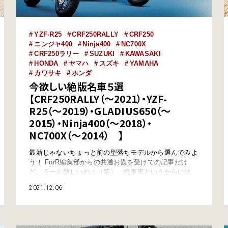
YZF-R25
CRF250RALLY
CRF250
ニンジャ400
Ninja400
NC700X
CRF250ラリー
SUZUKI
KAWASAKI
HONDA
ヤマハ
スズキ
YAMAHA
カワサキ
ホンダ
今欲しい絶版名車５選
【CRF250RALLY（～2021）・YZF-
R25（～2019）・GLADIUS650（～
2015）・Ninja400（～2018）・
NC700X（～2014） 】
最新じゃないちょっと前の型落ちモデルから選んでみよ
う！ ForR編集部からの共通お題を受けての記事だけ
ど、うーん難しいねぇ（笑）。絶版車というからには、
カタログ落ちしてもう新車では手に入らないモデルとい
2021.12.06
う括りなんだろうけど、バイクという乗り物が生まれて
すでに100年以上。しかも半世紀に渡って世界のトップ
ブランド4社を擁してきたバイク王国ニッポンには、そ
れこそ膨大な車種の絶版車が存在する。 19…