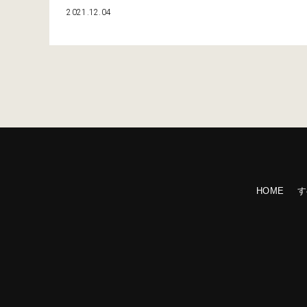
ッドソンから、スズキの燃料電池スポーツモデル試作車
2021.12.04
に至るまで、多種多様なバイクを体験することができま
した。近所のガソリンスタンドへ満タンにしにいっただ
けという車両までを含めれば、本当に膨大な数となりま
す。 その中から５台……えっ？ たったの５台だけ…
HOME
す