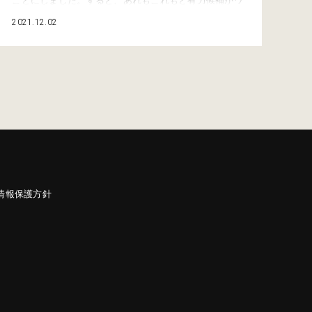
ことにしました。すると、あれもこれもと有力候補がワ
ンサカ出てきて、BEST5を絞り込むなんてかなり難し
2021.12.02
い。それでもチョイスしました。まずは5位、スズキ
SW-1から紹介いたしましょう! 【5位】いま見ても斬新
すぎるスタイル!スズキ SW-1 まずは言わずと知れた隠
れ名車、スズキ『SW-1…
情報保護方針