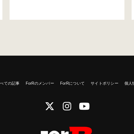
なかったが、自分の思い出に関わるものを中心に厳選し
てみました。 ①天上天下唯我独尊「マントラ」 「マン
トラ」――真言（しんごん）。「真言」
――《(梵)mantraの訳》いつわりのない真実の言葉…
べての記事
ForRのメンバー
ForRについて
サイトポリシー
個人