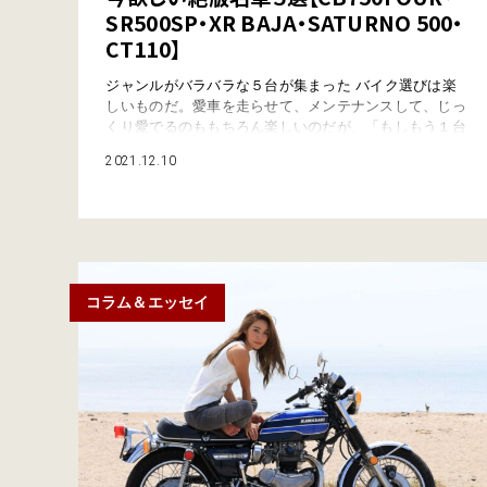
SR500SP・XR BAJA・SATURNO 500・
CT110】
ジャンルがバラバラな５台が集まった バイク選びは楽
しいものだ。愛車を走らせて、メンテナンスして、じっ
くり愛でるのももちろん楽しいのだが、「もしもう１台
増やせるなら？」なんて考えると、それだけで１時間や
2021.12.10
２時間が過ぎてしまうことも珍しくない。 そんな楽し
いバイク選びを、自分の頭のなかだけで終わらせるのは
もったいない（笑）。今回は「絶版車」という縛りを加
えて、いま僕が本当に欲しい５台をセレクトしてみ…
コラム＆エッセイ