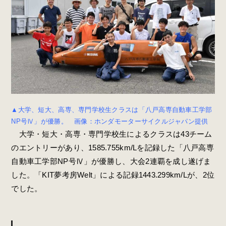
▲大学、短大、高専、専門学校生クラスは「八戸高専自動車工学部
NP号Ⅳ」が優勝。 画像：ホンダモーターサイクルジャパン提供
大学・短大・高専・専門学校生によるクラスは43チーム
のエントリーがあり、1585.755km/Lを記録した「八戸高専
自動車工学部NP号Ⅳ」が優勝し、大会2連覇を成し遂げま
した。「KIT夢考房Welt」による記録1443.299km/Lが、2位
でした。