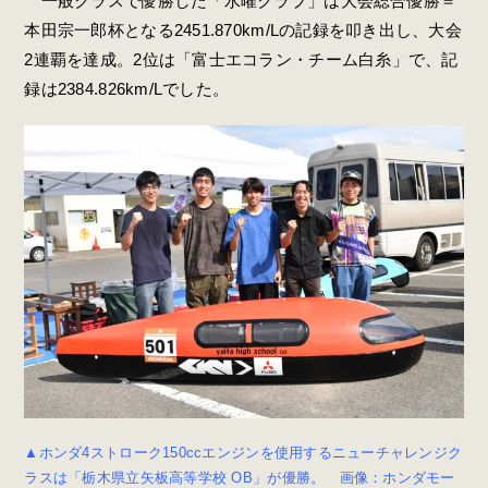
一般クラスで優勝した「水曜クラブ」は大会総合優勝＝
本田宗一郎杯となる2451.870km/Lの記録を叩き出し、大会
2連覇を達成。2位は「富士エコラン・チーム白糸」で、記
録は2384.826km/Lでした。
▲ホンダ4ストローク150ccエンジンを使用するニューチャレンジク
ラスは「栃木県立矢板高等学校 OB」が優勝。 画像：ホンダモー