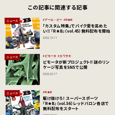
この記事に関連する記事
アール・ビー
R★B
ニュース
「カスタム特集」でバイク愛を高めた
い‼ 『R★B』（vol.45）無料配布を開始
2022.12.11
ビモータ
カワサキ
ニュース
ビモータが新プロジェクト!! 謎のリン
ケージ写真をSNSで公開
2022.02.17
R★B
ニュース
駆け抜けろ！ スーパースポーツ
『R★B』（vol.56）レッドバロン各店で
無料配布をスタート