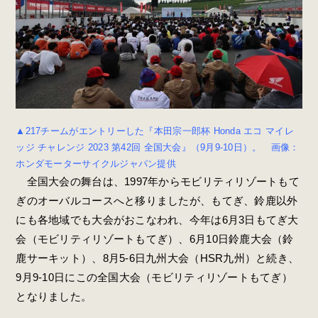
▲217チームがエントリーした『本田宗一郎杯 Honda エコ マイレ
ッジ チャレンジ 2023 第42回 全国大会』（9月9-10日）。 画像：
ホンダモーターサイクルジャパン提供
全国大会の舞台は、1997年からモビリティリゾートもて
ぎのオーバルコースへと移りましたが、もてぎ、鈴鹿以外
にも各地域でも大会がおこなわれ、今年は6月3日もてぎ大
会（モビリティリゾートもてぎ）、6月10日鈴鹿大会（鈴
鹿サーキット）、8月5-6日九州大会（HSR九州）と続き、
9月9-10日にこの全国大会（モビリティリゾートもてぎ）
となりました。