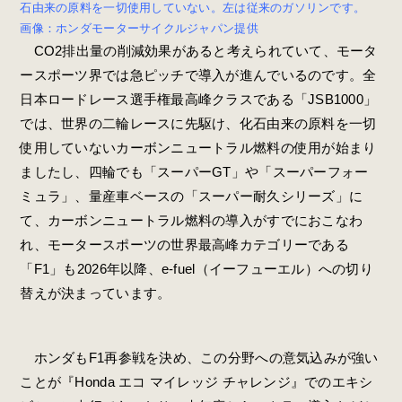
石由来の原料を一切使用していない。左は従来のガソリンです。
画像：ホンダモーターサイクルジャパン提供
CO2排出量の削減効果があると考えられていて、モータ
ースポーツ界では急ピッチで導入が進んでいるのです。全
日本ロードレース選手権最高峰クラスである「JSB1000」
では、世界の二輪レースに先駆け、化石由来の原料を一切
使用していないカーボンニュートラル燃料の使用が始まり
ましたし、四輪でも「スーパーGT」や「スーパーフォー
ミュラ」、量産車ベースの「スーパー耐久シリーズ」に
て、カーボンニュートラル燃料の導入がすでにおこなわ
れ、モータースポーツの世界最高峰カテゴリーである
「F1」も2026年以降、e-fuel（イーフューエル）への切り
替えが決まっています。
ホンダもF1再参戦を決め、この分野への意気込みが強い
ことが『Honda エコ マイレッジ チャレンジ』でのエキシ