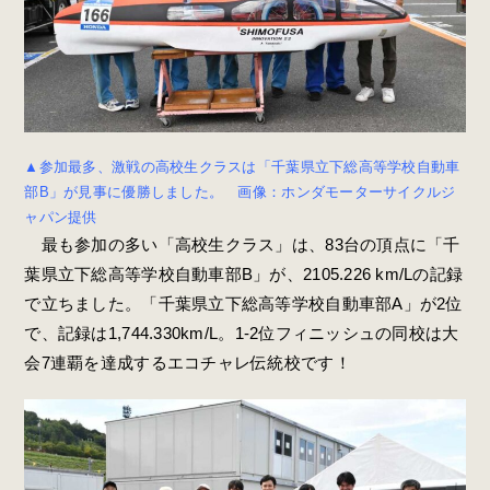
▲参加最多、激戦の高校生クラスは「千葉県立下総高等学校自動車
部B」が見事に優勝しました。 画像：ホンダモーターサイクルジ
ャパン提供
最も参加の多い「高校生クラス」は、83台の頂点に「千
葉県立下総高等学校自動車部B」が、2105.226 km/Lの記録
で立ちました。「千葉県立下総高等学校自動車部A」が2位
で、記録は1,744.330km/L。1-2位フィニッシュの同校は大
会7連覇を達成するエコチャレ伝統校です！