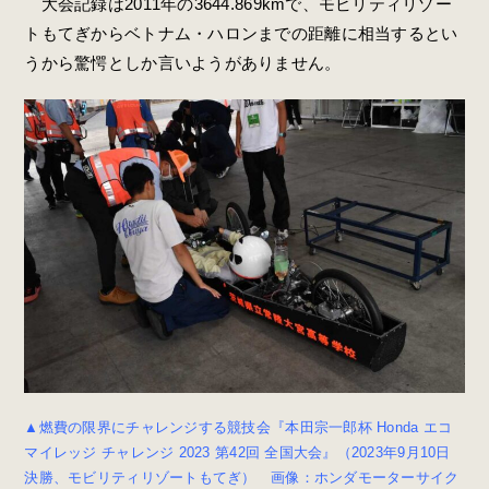
大会記録は2011年の3644.869kmで、モビリティリゾー
トもてぎからベトナム・ハロンまでの距離に相当するとい
うから驚愕としか言いようがありません。
▲燃費の限界にチャレンジする競技会『本田宗一郎杯 Honda エコ
マイレッジ チャレンジ 2023 第42回 全国大会』（2023年9月10日
決勝、モビリティリゾートもてぎ） 画像：ホンダモーターサイク