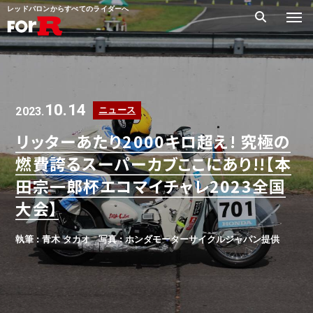
レッドバロンからすべてのライダーへ
10.14
2023.
ニュース
リッターあたり2000キロ超え! 究極の
燃費誇るスーパーカブここにあり!!【本
田宗一郎杯エコマイチャレ2023全国
大会】
執筆 : 青木 タカオ
写真 : ホンダモーターサイクルジャパン提供