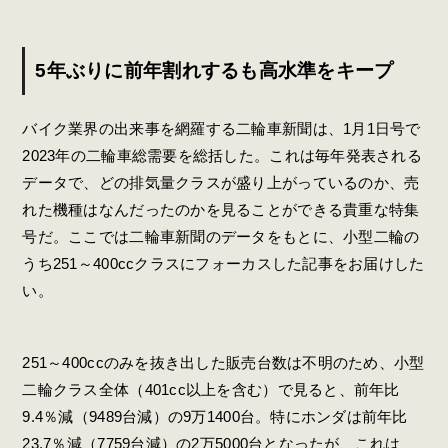
5年ぶりに前年割れするも高水準をキープ
バイク業界の出来事を網羅する二輪車新聞は、1月1日号で
2023年の二輪車総需要を総括した。これは毎年発表される
データで、どの排気量クラスが盛り上がっているのか、売
れた機種はなんだったのかを見ることができる貴重な特集
号だ。ここでは二輪車新聞のデータをもとに、小型二輪の
うち251～400ccクラスにフォーカスした記事をお届けした
い。
251～400ccのみを抜き出した販売台数は不明のため、小型
二輪クラス全体（401cc以上を含む）で見ると、前年比
9.4％減（9489台減）の9万1400台。特にホンダは前年比
23.7％減（7759台減）の2万5000台となったが、これは