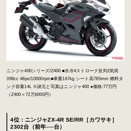
ニンジャ400シリーズ/Z400 ■水冷4ストローク並列2気筒
398cc 48ps/10000rpm■車重167kg シート高785mm 燃料タ
ンク容量14L ※諸元と写真はニンジャ400 ●価格:77万円
（Z400＝72万6000円）
4位：ニンジャZX-4R SE/RR［カワサキ］
2302台（前年──台）