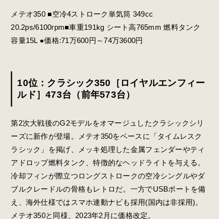
メテオ350 ■空冷4ストローク単気筒 349cc
20.2ps/6100rpm■車重191kg シート高765mm 燃料タンク
容量15L ●価格:71万600円～74万3600円
10位：クラシック350［ロイヤルエンフィー
ルド］473台（前年573台）
第2次大戦後のG2モデルをオマージュしたクラシックシリ
ーズに新作が登場。メテオ350をベースに「タイムレスク
ラシック」を掲げ、メッキ処理した金属フェンダーやティ
アドロップ燃料タンク、特徴的なヘッドライトを与える。
冷却フィンが際立つロングストロークの空冷シングルやダ
ブルクレードルの骨格もレトロだ。一方でUSBポートを備
え、海外仕様ではスマホ連動ナビも採用(国内は非採用)。
メテオ350と同様、2023年2月に価格改定。