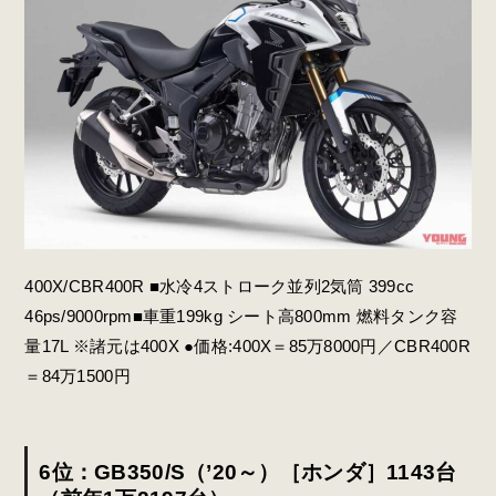
400X/CBR400R ■水冷4ストローク並列2気筒 399cc
46ps/9000rpm■車重199kg シート高800mm 燃料タンク容
量17L ※諸元は400X ●価格:400X＝85万8000円／CBR400R
＝84万1500円
6位：GB350/S（’20～）［ホンダ］1143台