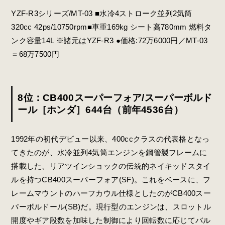
YZF-R3シリーズ/MT-03 ■水冷4ストローク並列2気筒
320cc 42ps/10750rpm■車重169kg シート高780mm 燃料タ
ンク容量14L ※諸元はYZF-R3 ●価格:72万6000円／MT-03
＝68万7500円
8位：CB400スーパーフォア/スーパーボルド
ール［ホンダ］644台（前年4536台）
1992年の初代デビュー以来、400ccクラスの代表格となっ
てきたのが、水冷並列4気筒エンジンを鋼管製フレームに
搭載した、リアツインショックの伝統的ネイキッドスタイ
ルを持つCB400スーパーフォア(SF)。これをベースに、フ
レームマウントのハーフカウル仕様としたのがCB400スー
パーボルドール(SB)だ。現行型のエンジンは、スロットル
開度やギア段数を加味した制御により回転数に応じてバル