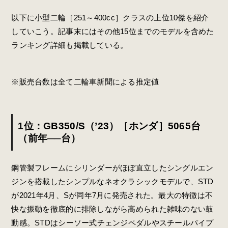
以下に小型二輪［251～400cc］クラスの上位10傑を紹介
していこう。記事末にはその他15位までのモデルを含めた
ランキング詳細も掲載している。
※販売台数は全て二輪車新聞による推定値
1位：GB350/S（’23）［ホンダ］5065台
（前年──台）
鋼管製フレームにシリンダーがほぼ直立したシングルエン
ジンを搭載したシンプルなネオクラシックモデルで、STD
が2021年4月、Sが同年7月に発売された。最大の特徴は不
快な振動を徹底的に排除しながら高められた雑味のない鼓
動感。STDはシーソー式チェンジペダルやスチールパイプ