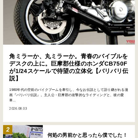
角ミラーか、丸ミラーか。青春のバイブルを
デスクの上に。巨摩郡仕様のホンダCB750F
が1/24スケールで待望の立体化【バリバリ伝
説】
1980年代の空前のバイクブームを牽引し、今なお伝説として語り継がれる漫
画『バリバリ伝説』。主人公・巨摩郡の攻撃的なライディングと、彼の愛
車...
2026.08.03
何処の男前かと思ったら僕でした！