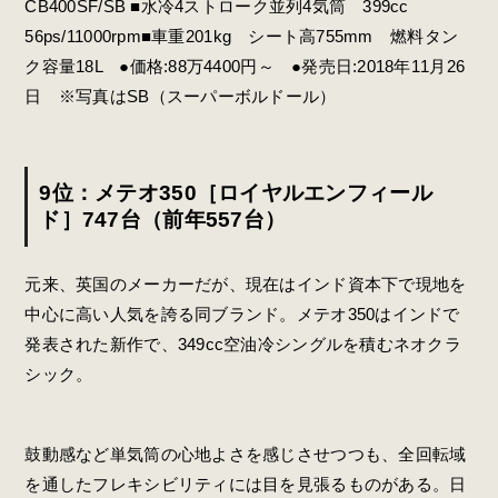
CB400SF/SB ■水冷4ストローク並列4気筒 399cc
56ps/11000rpm■車重201kg シート高755mm 燃料タン
ク容量18L ●価格:88万4400円～ ●発売日:2018年11月26
日 ※写真はSB（スーパーボルドール）
9位：メテオ350［ロイヤルエンフィール
ド］747台（前年557台）
元来、英国のメーカーだが、現在はインド資本下で現地を
中心に高い人気を誇る同ブランド。メテオ350はインドで
発表された新作で、349cc空油冷シングルを積むネオクラ
シック。
鼓動感など単気筒の心地よさを感じさせつつも、全回転域
を通したフレキシビリティには目を見張るものがある。日