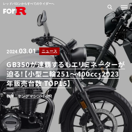
レッドバロンからすべてのライダーへ
03.01
2024.
ニュース
GB350が連覇するもエリミネーターが
迫る！【小型二輪251～400cc・2023
年販売台数 TOP15】
執筆 : ヤングマシン×ForR