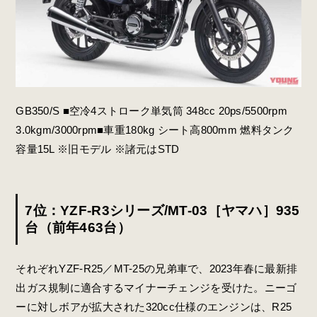
GB350/S ■空冷4ストローク単気筒 348cc 20ps/5500rpm
3.0kgm/3000rpm■車重180kg シート高800mm 燃料タンク
容量15L ※旧モデル ※諸元はSTD
7位：YZF-R3シリーズ/MT-03［ヤマハ］935
台（前年463台）
それぞれYZF-R25／MT-25の兄弟車で、2023年春に最新排
出ガス規制に適合するマイナーチェンジを受けた。ニーゴ
ーに対しボアが拡大された320cc仕様のエンジンは、R25