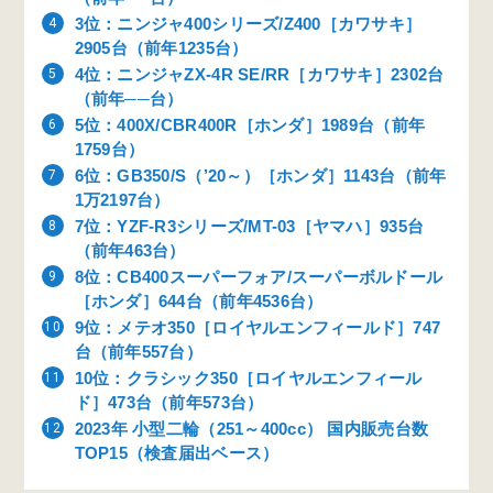
3位：ニンジャ400シリーズ/Z400［カワサキ］
2905台（前年1235台）
4位：ニンジャZX-4R SE/RR［カワサキ］2302台
（前年──台）
5位：400X/CBR400R［ホンダ］1989台（前年
1759台）
6位：GB350/S（’20～）［ホンダ］1143台（前年
1万2197台）
7位：YZF-R3シリーズ/MT-03［ヤマハ］935台
（前年463台）
8位：CB400スーパーフォア/スーパーボルドール
［ホンダ］644台（前年4536台）
9位：メテオ350［ロイヤルエンフィールド］747
台（前年557台）
10位：クラシック350［ロイヤルエンフィール
ド］473台（前年573台）
2023年 小型二輪（251～400cc） 国内販売台数
TOP15（検査届出ベース）