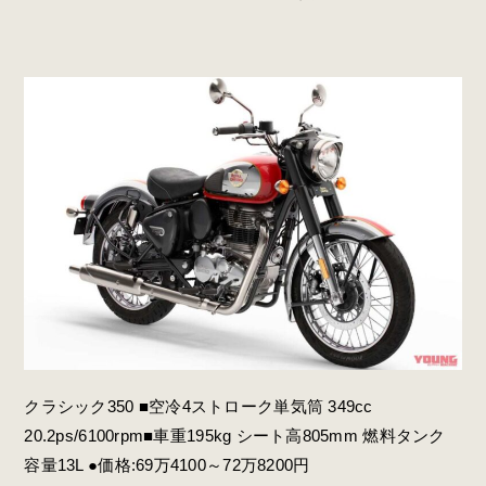
クラシック350 ■空冷4ストローク単気筒 349cc
20.2ps/6100rpm■車重195kg シート高805mm 燃料タンク
容量13L ●価格:69万4100～72万8200円