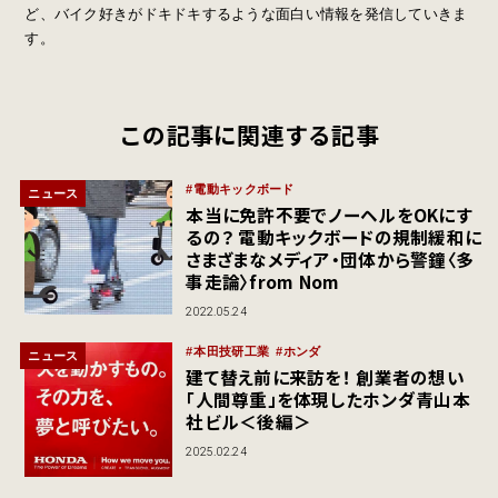
ど、バイク好きがドキドキするような面白い情報を発信していきま
す。
この記事に関連する記事
電動キックボード
ニュース
本当に免許不要でノーヘルをOKにす
るの？ 電動キックボードの規制緩和に
さまざまなメディア・団体から警鐘〈多
事走論〉from Nom
2022.05.24
本田技研工業
ホンダ
ニュース
建て替え前に来訪を！ 創業者の想い
「人間尊重」を体現したホンダ青山本
社ビル＜後編＞
2025.02.24