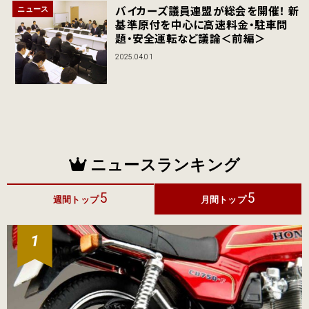
バイカーズ議員連盟が総会を開催！ 新
ニュース
基準原付を中心に高速料金・駐車問
題・安全運転など議論＜前編＞
2025.04.01
ニュースランキング
5
5
週間トップ
月間トップ