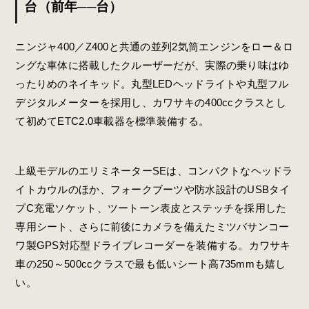
台（前年──台）
ニンジャ400／Z400と共通の並列2気筒エンジンをロー＆ロ
ングな車体に搭載したクルーザーだが、実際の乗り味はゆ
ったりめのネイキッド。丸型LEDヘッドライトや丸型フル
デジタルメーターを採用し、カワサキの400ccクラスとし
て初めてETC2.0車載器を標準装備する。
上級モデルのエリミネーターSEは、コンパクトなヘッドラ
イトカウルのほか、フォークブーツや防水設計のUSBタイ
プC充電ソケット、ツートーン表皮とステッチを採用した
専用シート、さらに前後にカメラを備えたミツバサンコー
ワ製GPS対応型ドライブレコーダーを装備する。カワサキ
車の250～500ccクラスで最も低いシート高735mmも嬉し
い。