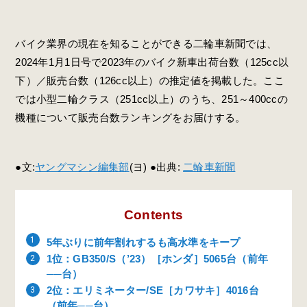
バイク業界の現在を知ることができる二輪車新聞では、
2024年1月1日号で2023年のバイク新車出荷台数（125cc以
下）／販売台数（126cc以上）の推定値を掲載した。ここ
では小型二輪クラス（251cc以上）のうち、251～400ccの
機種について販売台数ランキングをお届けする。
●文:
ヤングマシン編集部
(ヨ) ●出典:
二輪車新聞
Contents
5年ぶりに前年割れするも高水準をキープ
1位：GB350/S（’23）［ホンダ］5065台（前年
──台）
2位：エリミネーター/SE［カワサキ］4016台
（前年──台）