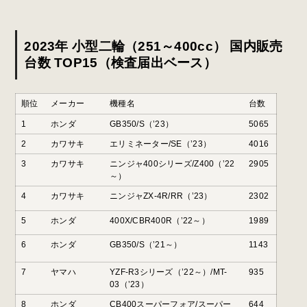
2023年 小型二輪（251～400cc） 国内販売
台数 TOP15（検査届出ベース）
順位
メーカー
機種名
台数
1
ホンダ
GB350/S（’23）
5065
2
カワサキ
エリミネーター/SE（’23）
4016
3
カワサキ
ニンジャ400シリーズ/Z400（’22
2905
～）
4
カワサキ
ニンジャZX-4R/RR（’23）
2302
5
ホンダ
400X/CBR400R（’22～）
1989
6
ホンダ
GB350/S（’21～）
1143
7
ヤマハ
YZF-R3シリーズ（’22～）/MT-
935
03（’23）
8
ホンダ
CB400スーパーフォア/スーパー
644