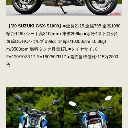
【’20 SUZUKI GSX-S1000】
■全長2115 全幅795 全高1080
軸距1460 シート高810(mm) 車重209kg ■水冷4スト並列4
気筒DOHC4バルブ 998cc 148ps/10000rpm 10.9kgf･
m/9500rpm 燃料タンク容量17L ■タイヤサイズ
F=120/70ZR17 R=190/50ZR17 ●発売当時価格:115万2800
円