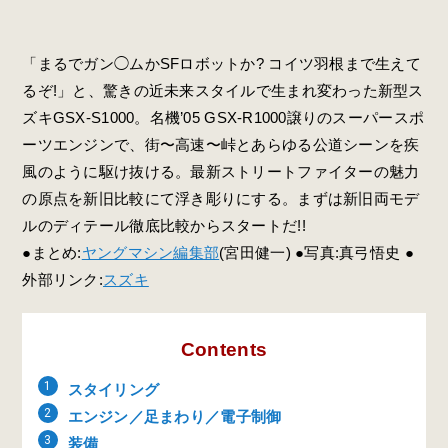
「まるでガン◯ムかSFロボットか? コイツ羽根まで生えて
るぞ!」と、驚きの近未来スタイルで生まれ変わった新型ス
ズキGSX-S1000。名機’05 GSX-R1000譲りのスーパースポ
ーツエンジンで、街〜高速〜峠とあらゆる公道シーンを疾
風のように駆け抜ける。最新ストリートファイターの魅力
の原点を新旧比較にて浮き彫りにする。まずは新旧両モデ
ルのディテール徹底比較からスタートだ!!
●まとめ:
ヤングマシン編集部
(宮田健一) ●写真:真弓悟史 ●
外部リンク:
スズキ
Contents
スタイリング
エンジン／足まわり／電子制御
装備