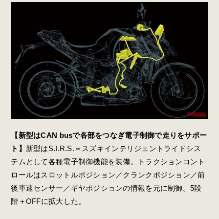
【新型はCAN busで各部をつなぎ電子制御で走りをサポー
ト】
新型はS.I.R.S.＝スズキインテリジェントライドシス
テムとして各種電子制御機能を装備。トラクションコント
ロールはスロットルポジション／クランクポジション／前
後車速センサー／ギヤポジションの情報を元に制御。5段
階＋OFFに拡大した。