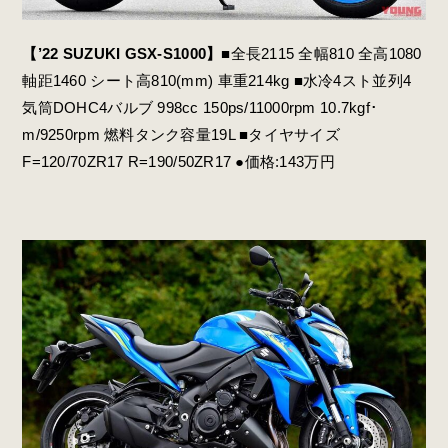
【’22 SUZUKI GSX-S1000】
■全長2115 全幅810 全高1080
軸距1460 シート高810(mm) 車重214kg ■水冷4スト並列4
気筒DOHC4バルブ 998cc 150ps/11000rpm 10.7kgf･
m/9250rpm 燃料タンク容量19L ■タイヤサイズ
F=120/70ZR17 R=190/50ZR17 ●価格:143万円