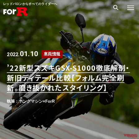
レッドバロンからすべてのライダーへ
01.10
2022.
車両情報
’22新型スズキGSX-S1000徹底解剖・
新旧ディテール比較【フォルム完全刷
新。磨き抜かれたスタイリング】
執筆 : ヤングマシン×ForR